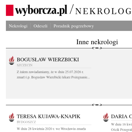
Nekrologi
Odeszli
Poradnik pogrzebowy
Inne nekrologi
BOGUSŁAW WIERZBICKI
SZCZECIN
Z żalem zawiadamiamy, że w dniu 25.07.2026 r.
zmarł ś.p. Bogusław Wierzbicki lekarz Pożegnanie...
TERESA KUJAWA-KNAPIK
DARIA 
BYDGOSZCZ
W dniu 16 kwie
W dniu 28 kwietnia 2020 r. we Wrocławiu zmarła
Ościk Przegrał