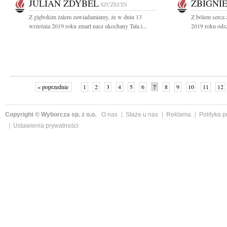
JULIAN ZDYBEL
ZBIGNI
SZCZECIN
Z glębokim żalem zawiadamiamy, że w dniu 13
Z bólem serca 
września 2019 roku zmarł nasz ukochany Tata i...
2019 roku odsz
« poprzednie
1
2
3
4
5
6
7
8
9
10
11
12
Copyright © Wyborcza sp. z o.o.
O nas
Staże u nas
Reklama
Polityka 
Ustawienia prywatności