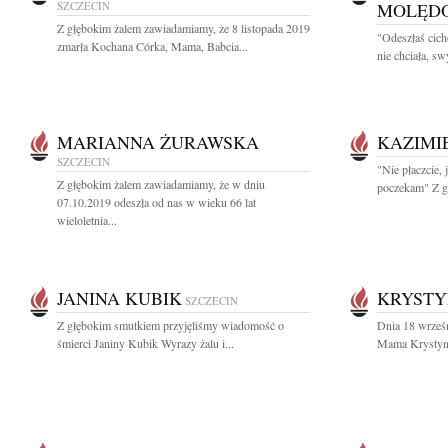
SZCZECIN
MOLĘD
Z głębokim żalem zawiadamiamy, że 8 listopada 2019
"Odeszłaś cich
zmarła Kochana Córka, Mama, Babcia...
nie chciała, sw
MARIANNA ŻURAWSKA
KAZIMI
SZCZECIN
"Nie płaczcie, 
Z głębokim żalem zawiadamiamy, że w dniu
poczekam" Z g
07.10.2019 odeszła od nas w wieku 66 lat
wieloletnia...
JANINA KUBIK
KRYSTY
SZCZECIN
Z głębokim smutkiem przyjęliśmy wiadomość o
Dnia 18 wrześ
śmierci Janiny Kubik Wyrazy żalu i...
Mama Krystyna