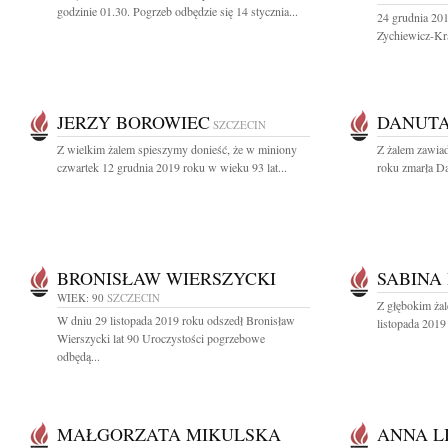
godzinie 01.30. Pogrzeb odbędzie się 14 stycznia...
24 grudnia 201
Zychiewicz-Kra
JERZY BOROWIEC
DANUTA
SZCZECIN
Z wielkim żalem spieszymy donieść, że w miniony
Z żalem zawia
czwartek 12 grudnia 2019 roku w wieku 93 lat...
roku zmarła D
BRONISŁAW WIERSZYCKI
SABINA
WIEK: 90
SZCZECIN
Z głębokim ża
W dniu 29 listopada 2019 roku odszedł Bronisław
listopada 2019
Wierszycki lat 90 Uroczystości pogrzebowe
odbędą...
MAŁGORZATA MIKULSKA
ANNA L