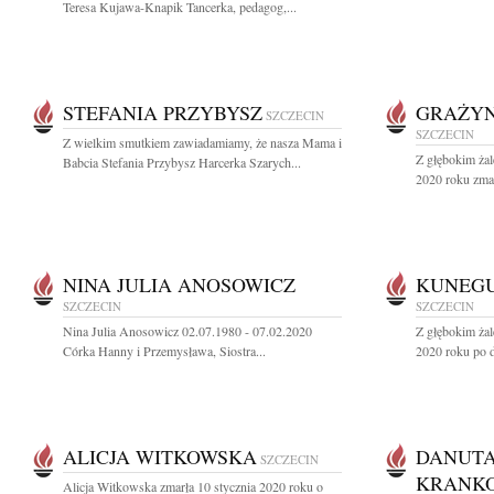
Teresa Kujawa-Knapik Tancerka, pedagog,...
STEFANIA PRZYBYSZ
GRAŻYN
SZCZECIN
SZCZECIN
Z wielkim smutkiem zawiadamiamy, że nasza Mama i
Z głębokim ża
Babcia Stefania Przybysz Harcerka Szarych...
2020 roku zmar
NINA JULIA ANOSOWICZ
KUNEG
SZCZECIN
SZCZECIN
Nina Julia Anosowicz 02.07.1980 - 07.02.2020
Z głębokim żal
Córka Hanny i Przemysława, Siostra...
2020 roku po d
ALICJA WITKOWSKA
DANUTA
SZCZECIN
KRANK
Alicja Witkowska zmarła 10 stycznia 2020 roku o