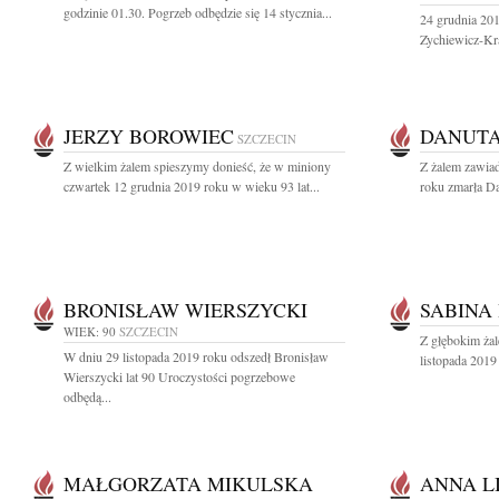
godzinie 01.30. Pogrzeb odbędzie się 14 stycznia...
24 grudnia 201
Zychiewicz-Kra
JERZY BOROWIEC
DANUTA
SZCZECIN
Z wielkim żalem spieszymy donieść, że w miniony
Z żalem zawia
czwartek 12 grudnia 2019 roku w wieku 93 lat...
roku zmarła D
BRONISŁAW WIERSZYCKI
SABINA
WIEK: 90
SZCZECIN
Z głębokim ża
W dniu 29 listopada 2019 roku odszedł Bronisław
listopada 2019
Wierszycki lat 90 Uroczystości pogrzebowe
odbędą...
MAŁGORZATA MIKULSKA
ANNA L