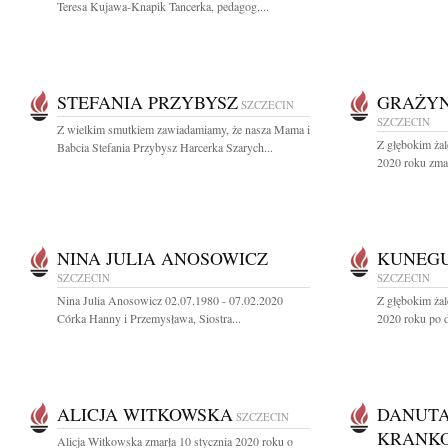
Teresa Kujawa-Knapik Tancerka, pedagog,...
STEFANIA PRZYBYSZ
GRAŻYN
SZCZECIN
SZCZECIN
Z wielkim smutkiem zawiadamiamy, że nasza Mama i
Z głębokim ża
Babcia Stefania Przybysz Harcerka Szarych...
2020 roku zmar
NINA JULIA ANOSOWICZ
KUNEG
SZCZECIN
SZCZECIN
Nina Julia Anosowicz 02.07.1980 - 07.02.2020
Z głębokim żal
Córka Hanny i Przemysława, Siostra...
2020 roku po d
ALICJA WITKOWSKA
DANUTA
SZCZECIN
KRANK
Alicja Witkowska zmarła 10 stycznia 2020 roku o