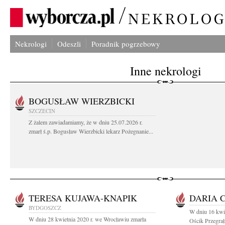
Nekrologi
Odeszli
Poradnik pogrzebowy
Inne nekrologi
BOGUSŁAW WIERZBICKI
SZCZECIN
Z żalem zawiadamiamy, że w dniu 25.07.2026 r.
zmarł ś.p. Bogusław Wierzbicki lekarz Pożegnanie...
TERESA KUJAWA-KNAPIK
DARIA 
BYDGOSZCZ
W dniu 16 kwie
W dniu 28 kwietnia 2020 r. we Wrocławiu zmarła
Ościk Przegrał