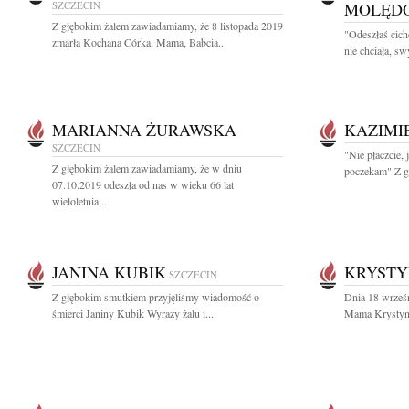
SZCZECIN
MOLĘD
Z głębokim żalem zawiadamiamy, że 8 listopada 2019
"Odeszłaś cich
zmarła Kochana Córka, Mama, Babcia...
nie chciała, sw
MARIANNA ŻURAWSKA
KAZIMI
SZCZECIN
"Nie płaczcie, 
Z głębokim żalem zawiadamiamy, że w dniu
poczekam" Z g
07.10.2019 odeszła od nas w wieku 66 lat
wieloletnia...
JANINA KUBIK
KRYSTY
SZCZECIN
Z głębokim smutkiem przyjęliśmy wiadomość o
Dnia 18 wrześ
śmierci Janiny Kubik Wyrazy żalu i...
Mama Krystyna