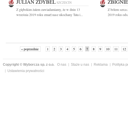
JULIAN ZDYBEL
ZBIGNI
SZCZECIN
Z glębokim żalem zawiadamiamy, że w dniu 13
Z bólem serca 
września 2019 roku zmarł nasz ukochany Tata i...
2019 roku odsz
« poprzednie
1
2
3
4
5
6
7
8
9
10
11
12
Copyright © Wyborcza sp. z o.o.
O nas
Staże u nas
Reklama
Polityka 
Ustawienia prywatności