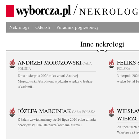
Nekrologi
Odeszli
Poradnik pogrzebowy
Inne nekrologi
ANDRZEJ MOROZOWSKI
FELIKS 
CAŁA
POLSKA
POLSKA
Dnia 4 sierpnia 2026 roku zmarł Andrzej
3 sierpnia 20
Morozowski Absolwent wydziału wiedzy o teatrze
wieku 69 lat Fe
Akademii...
JÓZEFA MARCINIAK
WIESŁA
CAŁA POLSKA
WIERZ
Z żalem zawiadamiamy, że 26 lipca 2026 roku zmarła
przeżywszy 104 lata nasza kochana Mama i...
20 lipca 2026 r
Wiesława (Sła