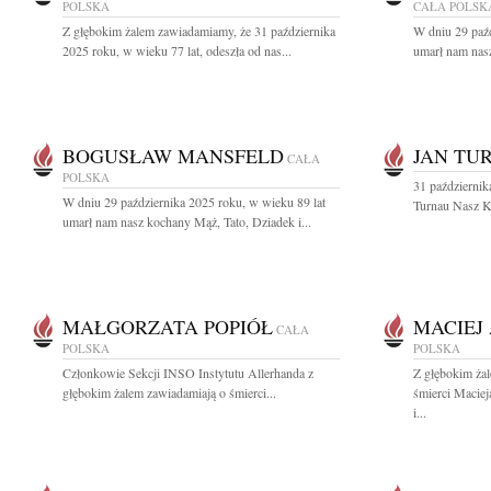
POLSKA
CAŁA POLSK
Z głębokim żalem zawiadamiamy, że 31 października
W dniu 29 paźd
2025 roku, w wieku 77 lat, odeszła od nas...
umarł nam nasz
BOGUSŁAW MANSFELD
JAN TU
CAŁA
POLSKA
31 październik
W dniu 29 października 2025 roku, w wieku 89 lat
Turnau Nasz Ko
umarł nam nasz kochany Mąż, Tato, Dziadek i...
MAŁGORZATA POPIÓŁ
MACIEJ
CAŁA
POLSKA
POLSKA
Członkowie Sekcji INSO Instytutu Allerhanda z
Z głębokim ża
głębokim żalem zawiadamiają o śmierci...
śmierci Macie
i...