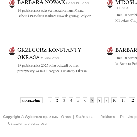
BARBARA NOWAK
MIROSŁ
CAŁA POLSKA
POLSKA
14 października odeszła nasza kochana Mama,
Dnia 10 paździ
Babcia i Prababcia Barbara Nowak geolog i edytor...
Mirosław Choj
GRZEGORZ KONSTANTY
BARBAR
OKRASA
WARSZAWA
Dnia 18 paźdz
lat Barbara Po
19 października 2025 roku odszedł od nas,
przeżywszy 74 lata Grzegorz Konstanty Okrasa...
« poprzednie
1
2
3
4
5
6
7
8
9
10
11
12
Copyright © Wyborcza sp. z o.o.
O nas
Staże u nas
Reklama
Polityka 
Ustawienia prywatności