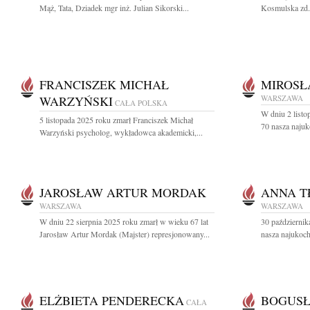
Mąż, Tata, Dziadek mgr inż. Julian Sikorski...
Kosmulska zd. 
FRANCISZEK MICHAŁ
MIROS
WARZYŃSKI
WARSZAWA
CAŁA POLSKA
W dniu 2 listo
5 listopada 2025 roku zmarł Franciszek Michał
70 nasza najuk
Warzyński psycholog, wykładowca akademicki,...
JAROSŁAW ARTUR MORDAK
ANNA 
WARSZAWA
WARSZAWA
W dniu 22 sierpnia 2025 roku zmarł w wieku 67 lat
30 październik
Jarosław Artur Mordak (Majster) represjonowany...
nasza najukoch
ELŻBIETA PENDERECKA
BOGUS
CAŁA