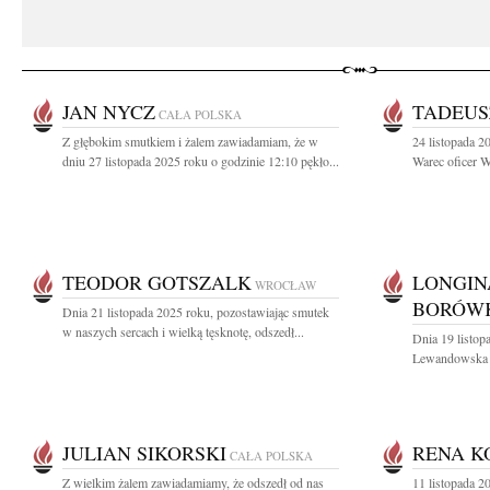
JAN NYCZ
TADEUS
CAŁA POLSKA
Z głębokim smutkiem i żalem zawiadamiam, że w
24 listopada 2
dniu 27 listopada 2025 roku o godzinie 12:10 pękło...
Warec oficer W
TEODOR GOTSZALK
LONGIN
WROCŁAW
BORÓW
Dnia 21 listopada 2025 roku, pozostawiając smutek
w naszych sercach i wielką tęsknotę, odszedł...
Dnia 19 listop
Lewandowska -
JULIAN SIKORSKI
RENA K
CAŁA POLSKA
Z wielkim żalem zawiadamiamy, że odszedł od nas
11 listopada 