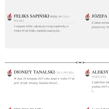
FELIKS SAPIŃSKI
JÓZEFA
WIEK: 69
CAŁA
POLSKA
Z żalem zawiad
3 sierpnia 2026r. zakończył swoją wędrówkę w
przeżywszy 104
wieku 69 lat Feliks Sapiński nauczyciel...
DIONIZY TANALSKI
ALEKSY
CAŁA POLSKA
WARSZAWA
W dniu 28 listopada 2025 roku zmarł w wieku 97 lat
Z głębokim ża
prof. dr hab. Dionizy Tanalski filozof,...
grudnia 2025 
i...