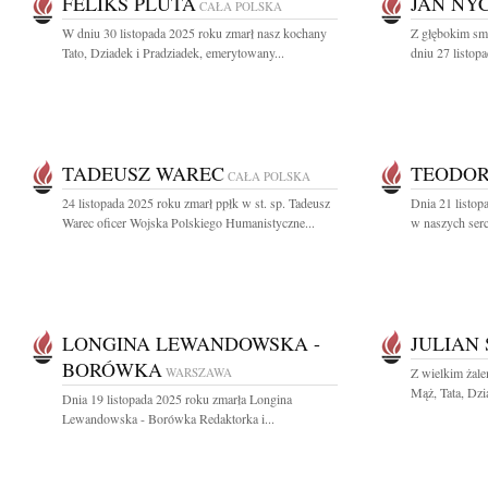
FELIKS PLUTA
JAN NY
CAŁA POLSKA
W dniu 30 listopada 2025 roku zmarł nasz kochany
Z głębokim sm
Tato, Dziadek i Pradziadek, emerytowany...
dniu 27 listop
TADEUSZ WAREC
TEODOR
CAŁA POLSKA
24 listopada 2025 roku zmarł ppłk w st. sp. Tadeusz
Dnia 21 listop
Warec oficer Wojska Polskiego Humanistyczne...
w naszych serca
LONGINA LEWANDOWSKA -
JULIAN 
BORÓWKA
WARSZAWA
Z wielkim żal
Mąż, Tata, Dzia
Dnia 19 listopada 2025 roku zmarła Longina
Lewandowska - Borówka Redaktorka i...