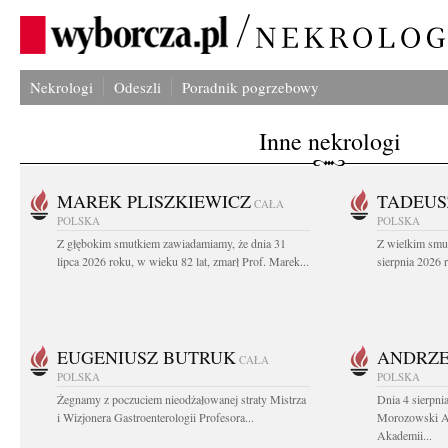
Nekrologi
Odeszli
Poradnik pogrzebowy
Inne nekrologi
MAREK PLISZKIEWICZ
TADEUS
CAŁA
POLSKA
POLSKA
Z głębokim smutkiem zawiadamiamy, że dnia 31
Z wielkim smu
lipca 2026 roku, w wieku 82 lat, zmarł Prof. Marek...
sierpnia 2026 r
EUGENIUSZ BUTRUK
ANDRZE
CAŁA
POLSKA
POLSKA
Żegnamy z poczuciem nieodżałowanej straty Mistrza
Dnia 4 sierpni
i Wizjonera Gastroenterologii Profesora...
Morozowski Ab
Akademii...