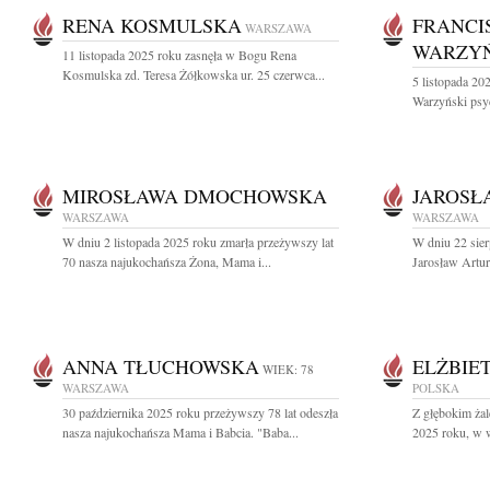
RENA KOSMULSKA
FRANCI
WARSZAWA
WARZYŃ
11 listopada 2025 roku zasnęła w Bogu Rena
Kosmulska zd. Teresa Żółkowska ur. 25 czerwca...
5 listopada 20
Warzyński psy
MIROSŁAWA DMOCHOWSKA
JAROSŁ
WARSZAWA
WARSZAWA
W dniu 2 listopada 2025 roku zmarła przeżywszy lat
W dniu 22 sier
70 nasza najukochańsza Żona, Mama i...
Jarosław Artur
ANNA TŁUCHOWSKA
ELŻBIE
WIEK: 78
WARSZAWA
POLSKA
30 października 2025 roku przeżywszy 78 lat odeszła
Z głębokim ża
nasza najukochańsza Mama i Babcia. "Baba...
2025 roku, w w