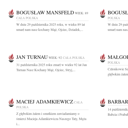
BOGUSŁAW MANSFELD
BOGUS
WIEK: 89
CAŁA POLSKA
POLSKA
W dniu 29 października 2025 roku, w wieku 89 lat
W dniu 29 paźd
umarł nam nasz kochany Mąż, Ojciec, Dziadek,...
umarł nam nasz
JAN TURNAU
MAŁGOR
WIEK: 92
CAŁA POLSKA
POLSKA
31 października 2025 roku zmarł w wieku 92 lat Jan
Członkowie Se
Turnau Nasz Kochany Mąż, Ojciec, Stryj,...
głębokim żalem
MACIEJ ADAMKIEWICZ
BARBA
CAŁA
POLSKA
14 październi
Z głębokim żalem i smutkiem zawiadamiamy o
Babcia i Praba
śmierci Macieja Adamkiewicza Naszego Taty, Męża
i...