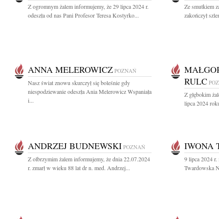
Z ogromnym żalem informujemy, że 29 lipca 2024 r.
Ze smutkiem z
odeszła od nas Pani Profesor Teresa Kostyrko...
zakończył szle
ANNA MELEROWICZ
MAŁGO
POZNAŃ
RULC
Nasz świat znowu skurczył się boleśnie gdy
PO
niespodziewanie odeszła Ania Melerowicz Wspaniała
Z głębokim ża
i...
lipca 2024 rok
ANDRZEJ BUDNEWSKI
IWONA
POZNAŃ
Z olbrzymim żalem informujemy, że dnia 22.07.2024
9 lipca 2024 r
r. zmarł w wieku 88 lat dr n. med. Andrzej...
Twardowska Nas