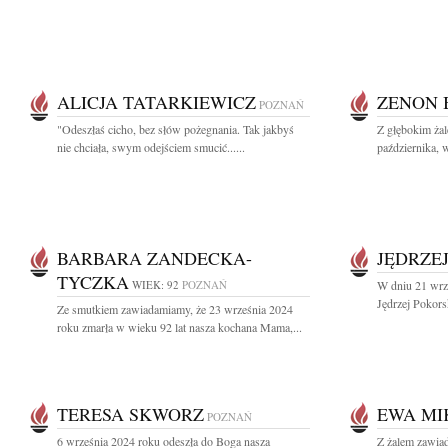
ALICJA TATARKIEWICZ
ZENON 
POZNAŃ
"Odeszłaś cicho, bez słów pożegnania. Tak jakbyś
Z głębokim ża
nie chciała, swym odejściem smucić......
października, 
BARBARA ZANDECKA-
JĘDRZE
TYCZKA
WIEK: 92
POZNAŃ
W dniu 21 wrz
Jędrzej Pokorsk
Ze smutkiem zawiadamiamy, że 23 września 2024
roku zmarła w wieku 92 lat nasza kochana Mama,...
TERESA SKWORZ
EWA MI
POZNAŃ
6 września 2024 roku odeszła do Boga nasza
Z żalem zawia