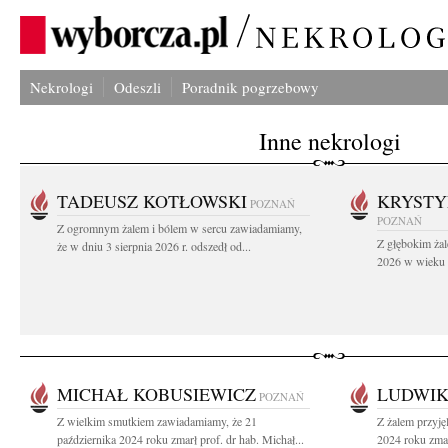
Nekrologi
Odeszli
Poradnik pogrzebowy
Inne nekrologi
TADEUSZ KOTŁOWSKI
KRYST
POZNAŃ
POZNAŃ
Z ogromnym żalem i bólem w sercu zawiadamiamy,
Z głębokim żal
że w dniu 3 sierpnia 2026 r. odszedł od...
2026 w wieku 9
MICHAŁ KOBUSIEWICZ
LUDWI
POZNAŃ
Z wielkim smutkiem zawiadamiamy, że 21
Z żalem przyję
października 2024 roku zmarł prof. dr hab. Michał...
2024 roku zmar