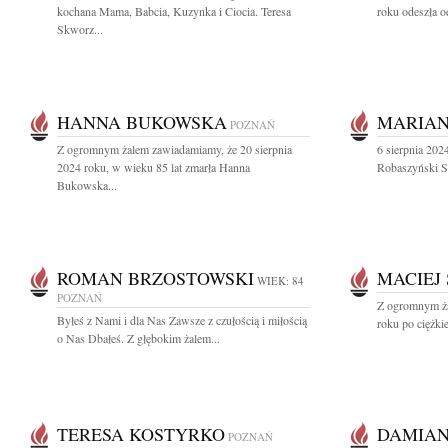
kochana Mama, Babcia, Kuzynka i Ciocia. Teresa
roku odeszła o
Skworz...
HANNA BUKOWSKA
MARIAN
POZNAŃ
Z ogromnym żalem zawiadamiamy, że 20 sierpnia
6 sierpnia 202
2024 roku, w wieku 85 lat zmarła Hanna
Robaszyński Sę
Bukowska...
ROMAN BRZOSTOWSKI
MACIEJ
WIEK: 84
POZNAŃ
Z ogromnym ża
Byłeś z Nami i dla Nas Zawsze z czułością i miłością
roku po ciężkie
o Nas Dbałeś. Z głębokim żalem...
TERESA KOSTYRKO
DAMIAN
POZNAŃ