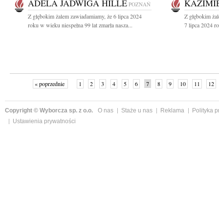
ADELA JADWIGA HILLE
KAZIMI
POZNAŃ
Z głębokim żalem zawiadamiamy, że 6 lipca 2024
Z głębokim ża
roku w wieku niespełna 99 lat zmarła nasza...
7 lipca 2024 r
« poprzednie
1
2
3
4
5
6
7
8
9
10
11
12
Copyright © Wyborcza sp. z o.o.
O nas
Staże u nas
Reklama
Polityka 
Ustawienia prywatności