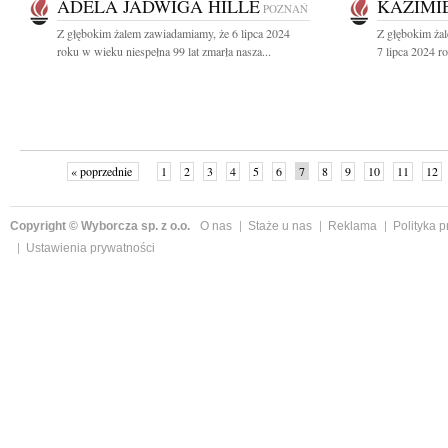
ADELA JADWIGA HILLE
KAZIMI
POZNAŃ
Z głębokim żalem zawiadamiamy, że 6 lipca 2024
Z głębokim ża
roku w wieku niespełna 99 lat zmarła nasza...
7 lipca 2024 r
« poprzednie
1
2
3
4
5
6
7
8
9
10
11
12
Copyright © Wyborcza sp. z o.o.
O nas
Staże u nas
Reklama
Polityka 
Ustawienia prywatności