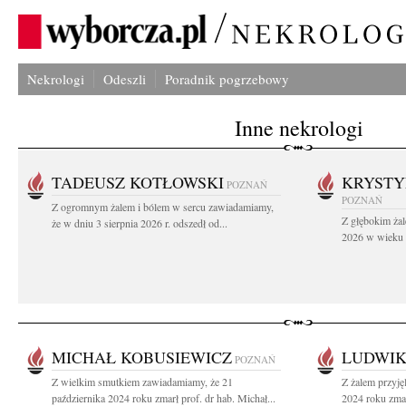
Nekrologi
Odeszli
Poradnik pogrzebowy
Inne nekrologi
TADEUSZ KOTŁOWSKI
KRYST
POZNAŃ
POZNAŃ
Z ogromnym żalem i bólem w sercu zawiadamiamy,
Z głębokim żal
że w dniu 3 sierpnia 2026 r. odszedł od...
2026 w wieku 9
MICHAŁ KOBUSIEWICZ
LUDWI
POZNAŃ
Z wielkim smutkiem zawiadamiamy, że 21
Z żalem przyję
października 2024 roku zmarł prof. dr hab. Michał...
2024 roku zmar