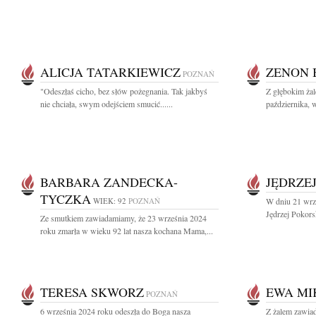
ALICJA TATARKIEWICZ
ZENON 
POZNAŃ
"Odeszłaś cicho, bez słów pożegnania. Tak jakbyś
Z głębokim ża
nie chciała, swym odejściem smucić......
października, 
BARBARA ZANDECKA-
JĘDRZE
TYCZKA
WIEK: 92
POZNAŃ
W dniu 21 wrz
Jędrzej Pokorsk
Ze smutkiem zawiadamiamy, że 23 września 2024
roku zmarła w wieku 92 lat nasza kochana Mama,...
TERESA SKWORZ
EWA MI
POZNAŃ
6 września 2024 roku odeszła do Boga nasza
Z żalem zawia