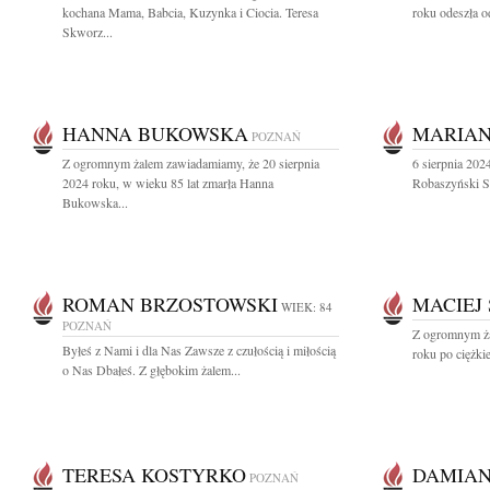
kochana Mama, Babcia, Kuzynka i Ciocia. Teresa
roku odeszła o
Skworz...
HANNA BUKOWSKA
MARIAN
POZNAŃ
Z ogromnym żalem zawiadamiamy, że 20 sierpnia
6 sierpnia 202
2024 roku, w wieku 85 lat zmarła Hanna
Robaszyński Sę
Bukowska...
ROMAN BRZOSTOWSKI
MACIEJ
WIEK: 84
POZNAŃ
Z ogromnym ża
Byłeś z Nami i dla Nas Zawsze z czułością i miłością
roku po ciężkie
o Nas Dbałeś. Z głębokim żalem...
TERESA KOSTYRKO
DAMIAN
POZNAŃ