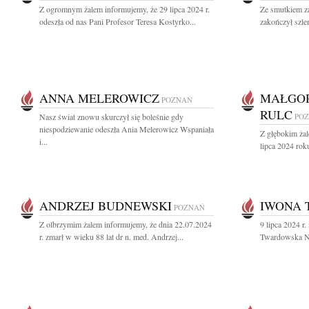
Z ogromnym żalem informujemy, że 29 lipca 2024 r.
Ze smutkiem z
odeszła od nas Pani Profesor Teresa Kostyrko...
zakończył szle
ANNA MELEROWICZ
MAŁGO
POZNAŃ
RULC
Nasz świat znowu skurczył się boleśnie gdy
PO
niespodziewanie odeszła Ania Melerowicz Wspaniała
Z głębokim ża
i...
lipca 2024 rok
ANDRZEJ BUDNEWSKI
IWONA
POZNAŃ
Z olbrzymim żalem informujemy, że dnia 22.07.2024
9 lipca 2024 r
r. zmarł w wieku 88 lat dr n. med. Andrzej...
Twardowska Nas