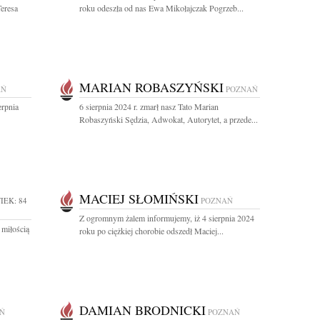
eresa
roku odeszła od nas Ewa Mikołajczak Pogrzeb...
MARIAN ROBASZYŃSKI
AŃ
POZNAŃ
rpnia
6 sierpnia 2024 r. zmarł nasz Tato Marian
Robaszyński Sędzia, Adwokat, Autorytet, a przede...
MACIEJ SŁOMIŃSKI
IEK: 84
POZNAŃ
Z ogromnym żalem informujemy, iż 4 sierpnia 2024
 miłością
roku po ciężkiej chorobie odszedł Maciej...
DAMIAN BRODNICKI
Ń
POZNAŃ