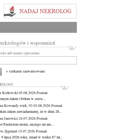
 nekrologów i wspomnień
wisko lub numer ogłoszenia:
+ szukanie zaawansowane
KROLOGI
z Kotłowski
05.08.2026
Poznań
mnym żalem i bólem w sercu...
yna Kowandy
wiek: 93
03.08.2026
Poznań
okim żalem zawiadamiamy, że w dniu 28...
na Janowicz
24.07.2026
Poznań
st Pasterzem moim, niczego mi nie...
ew Zygmunt
15.07.2026
Poznań
9 lipca 2026 roku, zmarł w wieku 87 lat...