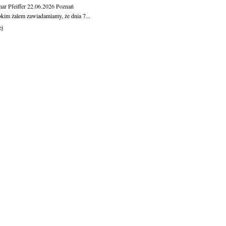
ar Pfeiffer
22.06.2026
Poznań
okim żalem zawiadamiamy, że dnia 7...
ej