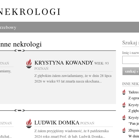
grzebowy
Inne nekrologi
Szukaj
Imię i naz
KRYSTYNA KOWANDY
ZNAŃ
WIEK: 93
POZNAŃ
amiamy,
Z głębokim żalem zawiadamiamy, że w dniu 28 lipca
2026 w wieku 93 lat zmarła nasza ukochana...
INNE NE
Tadeus
Z ogro
Kryst
Z głęb
Krysty
LUDWIK DOMKA
POZNAŃ
POZNAŃ
"Pan je
Zbigni
Z żalem przyjęliśmy wiadomość, że 8 października
W dniu 
ichał...
2024 roku zmarł Prof. dr hab. Ludwik Domka...