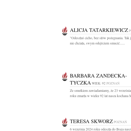
ALICJA TATARKIEWICZ
"Odeszłaś cicho, bez słów pożegnania. Tak 
nie chciała, swym odejściem smucić......
BARBARA ZANDECKA-
TYCZKA
WIEK: 92
POZNAŃ
Ze smutkiem zawiadamiamy, że 23 wrześni
roku zmarła w wieku 92 lat nasza kochana 
TERESA SKWORZ
POZNAŃ
6 września 2024 roku odeszła do Boga nasz