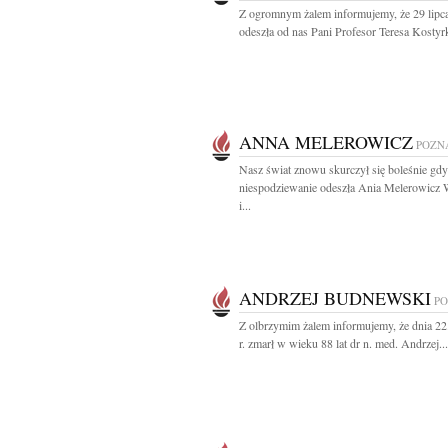
Z ogromnym żalem informujemy, że 29 lipca
odeszła od nas Pani Profesor Teresa Kostyrk
ANNA MELEROWICZ
POZN
Nasz świat znowu skurczył się boleśnie gdy
niespodziewanie odeszła Ania Melerowicz 
i...
ANDRZEJ BUDNEWSKI
P
Z olbrzymim żalem informujemy, że dnia 2
r. zmarł w wieku 88 lat dr n. med. Andrzej...