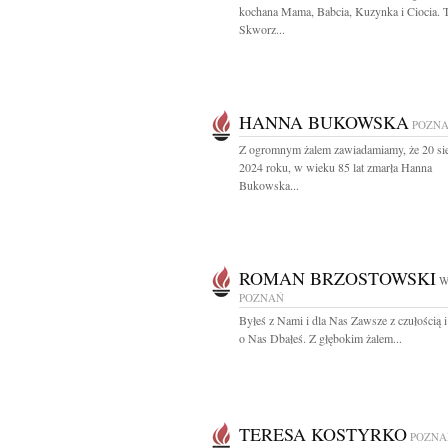
kochana Mama, Babcia, Kuzynka i Ciocia. T
Skworz...
HANNA BUKOWSKA
POZN
Z ogromnym żalem zawiadamiamy, że 20 sie
2024 roku, w wieku 85 lat zmarła Hanna
Bukowska...
ROMAN BRZOSTOWSKI
W
POZNAŃ
Byłeś z Nami i dla Nas Zawsze z czułością i
o Nas Dbałeś. Z głębokim żalem...
TERESA KOSTYRKO
POZNA