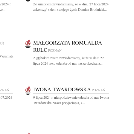
 2024 r.
Ze smutkiem zawiadamiamy, że w dniu 27 lipca 2024
o...
zakończył szlem swojego życia Damian Brodnicki...
MAŁGORZATA ROMUALDA
AŃ
RULC
POZNAŃ
Wspaniała
Z głębokim żalem zawiadamiamy, że że w dniu 22
lipca 2024 roku odeszła od nas nasza ukochana...
IWONA TWARDOWSKA
OZNAŃ
POZNAŃ
2.07.2024
9 lipca 2024 r. niespodziewanie odeszła od nas Iwona
Twardowska Nasza przyjaciółka, z...