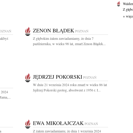
Waldem
Z głęb
+ więc
ZENON BŁĄDEK
POZNAŃ
POZNAŃ
jakbyś
Z głębokim żalem zawiadamiamy, że dnia 7
października, w wieku 98 lat, zmarł Zenon Błądek...
JĘDRZEJ POKORSKI
POZNAŃ
W dniu 21 września 2024 roku zmarł w wieku 86 lat
Jędrzej Pokorski geolog, absolwent z 1956 r. I...
a 2024
Mama,...
EWA MIKOŁAJCZAK
POZNAŃ
a
Z żalem zawiadamiamy, że dnia 1 września 2024