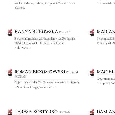
kochana Mama, Babcia, Kuzynka i Ciocia. Teresa
roku odeszła o
Skworz...
HANNA BUKOWSKA
MARIAN
POZNAŃ
Z ogromnym żalem zawiadamiamy, że 20 sierpnia
6 sierpnia 202
2024 roku, w wieku 85 lat zmarła Hanna
Robaszyński Sę
Bukowska...
ROMAN BRZOSTOWSKI
MACIEJ
WIEK: 84
POZNAŃ
Z ogromnym ża
Byłeś z Nami i dla Nas Zawsze z czułością i miłością
roku po ciężkie
o Nas Dbałeś. Z głębokim żalem...
TERESA KOSTYRKO
DAMIAN
POZNAŃ