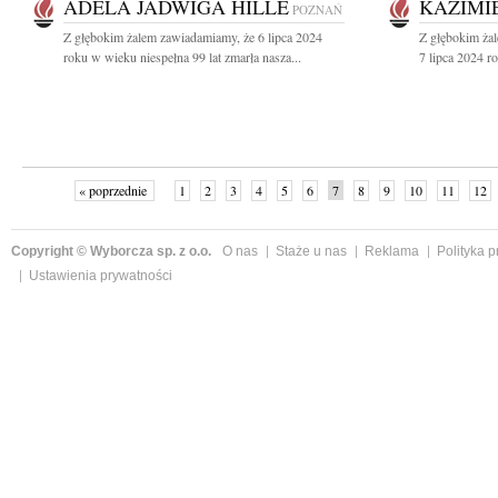
ADELA JADWIGA HILLE
KAZIMI
POZNAŃ
Z głębokim żalem zawiadamiamy, że 6 lipca 2024
Z głębokim ża
roku w wieku niespełna 99 lat zmarła nasza...
7 lipca 2024 r
« poprzednie
1
2
3
4
5
6
7
8
9
10
11
12
Copyright © Wyborcza sp. z o.o.
O nas
Staże u nas
Reklama
Polityka 
Ustawienia prywatności