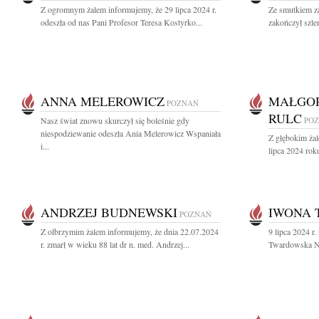
Z ogromnym żalem informujemy, że 29 lipca 2024 r.
Ze smutkiem z
odeszła od nas Pani Profesor Teresa Kostyrko...
zakończył szle
ANNA MELEROWICZ
MAŁGO
POZNAŃ
RULC
Nasz świat znowu skurczył się boleśnie gdy
PO
niespodziewanie odeszła Ania Melerowicz Wspaniała
Z głębokim ża
i...
lipca 2024 rok
ANDRZEJ BUDNEWSKI
IWONA
POZNAŃ
Z olbrzymim żalem informujemy, że dnia 22.07.2024
9 lipca 2024 r
r. zmarł w wieku 88 lat dr n. med. Andrzej...
Twardowska Nas