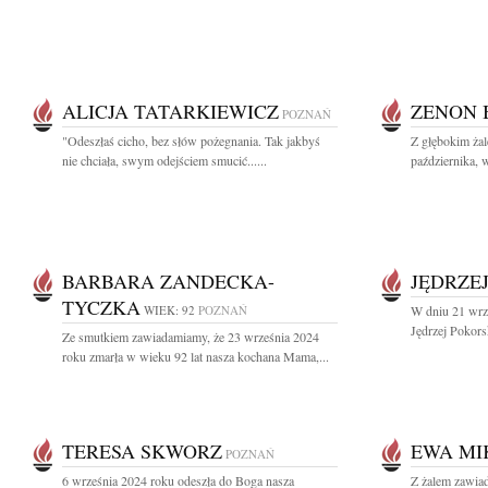
ALICJA TATARKIEWICZ
ZENON 
POZNAŃ
"Odeszłaś cicho, bez słów pożegnania. Tak jakbyś
Z głębokim ża
nie chciała, swym odejściem smucić......
października, 
BARBARA ZANDECKA-
JĘDRZE
TYCZKA
WIEK: 92
POZNAŃ
W dniu 21 wrz
Jędrzej Pokorsk
Ze smutkiem zawiadamiamy, że 23 września 2024
roku zmarła w wieku 92 lat nasza kochana Mama,...
TERESA SKWORZ
EWA MI
POZNAŃ
6 września 2024 roku odeszła do Boga nasza
Z żalem zawia