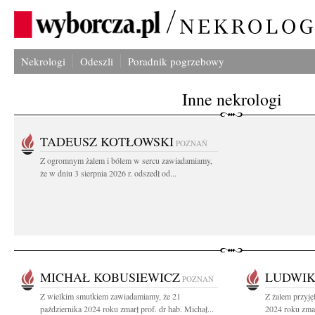
Nekrologi
Odeszli
Poradnik pogrzebowy
Inne nekrologi
TADEUSZ KOTŁOWSKI
POZNAŃ
Z ogromnym żalem i bólem w sercu zawiadamiamy,
że w dniu 3 sierpnia 2026 r. odszedł od...
MICHAŁ KOBUSIEWICZ
LUDWI
POZNAŃ
Z wielkim smutkiem zawiadamiamy, że 21
Z żalem przyję
października 2024 roku zmarł prof. dr hab. Michał...
2024 roku zmar