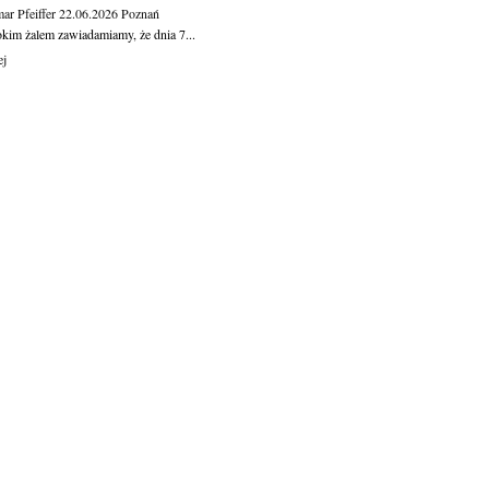
ar Pfeiffer
22.06.2026
Poznań
okim żalem zawiadamiamy, że dnia 7...
ej