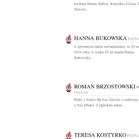
kochana Mama, Babcia, Kuzynka i Ciocia. T
Skworz...
HANNA BUKOWSKA
POZN
Z ogromnym żalem zawiadamiamy, że 20 sie
2024 roku, w wieku 85 lat zmarła Hanna
Bukowska...
ROMAN BRZOSTOWSKI
W
POZNAŃ
Byłeś z Nami i dla Nas Zawsze z czułością i
o Nas Dbałeś. Z głębokim żalem...
TERESA KOSTYRKO
POZNA