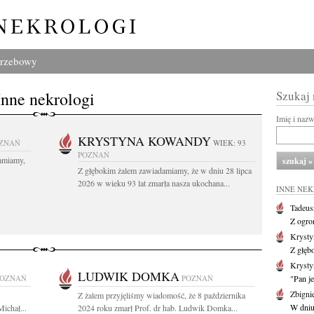
grzebowy
Inne nekrologi
Szukaj
Imię i naz
KRYSTYNA KOWANDY
ZNAŃ
WIEK: 93
POZNAŃ
amiamy,
Z głębokim żalem zawiadamiamy, że w dniu 28 lipca
2026 w wieku 93 lat zmarła nasza ukochana...
INNE NE
Tadeus
Z ogro
Kryst
Z głęb
Krysty
LUDWIK DOMKA
POZNAŃ
POZNAŃ
"Pan je
Zbigni
Z żalem przyjęliśmy wiadomość, że 8 października
W dniu 
ichał...
2024 roku zmarł Prof. dr hab. Ludwik Domka...