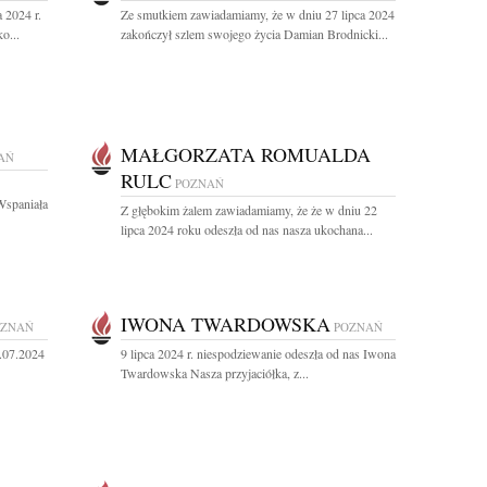
 2024 r.
Ze smutkiem zawiadamiamy, że w dniu 27 lipca 2024
o...
zakończył szlem swojego życia Damian Brodnicki...
MAŁGORZATA ROMUALDA
AŃ
RULC
POZNAŃ
Wspaniała
Z głębokim żalem zawiadamiamy, że że w dniu 22
lipca 2024 roku odeszła od nas nasza ukochana...
IWONA TWARDOWSKA
OZNAŃ
POZNAŃ
2.07.2024
9 lipca 2024 r. niespodziewanie odeszła od nas Iwona
Twardowska Nasza przyjaciółka, z...