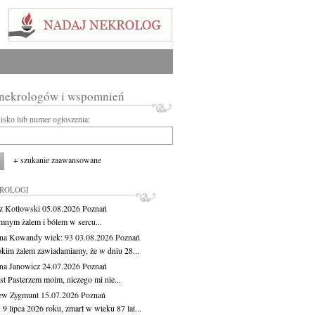
 nekrologów i wspomnień
wisko lub numer ogłoszenia:
+ szukanie zaawansowane
KROLOGI
z Kotłowski
05.08.2026
Poznań
mnym żalem i bólem w sercu...
yna Kowandy
wiek: 93
03.08.2026
Poznań
okim żalem zawiadamiamy, że w dniu 28...
na Janowicz
24.07.2026
Poznań
st Pasterzem moim, niczego mi nie...
ew Zygmunt
15.07.2026
Poznań
9 lipca 2026 roku, zmarł w wieku 87 lat...