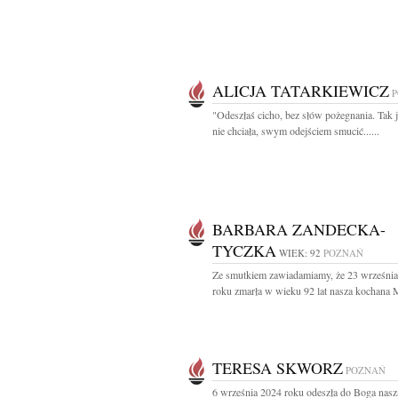
ALICJA TATARKIEWICZ
"Odeszłaś cicho, bez słów pożegnania. Tak 
nie chciała, swym odejściem smucić......
BARBARA ZANDECKA-
TYCZKA
WIEK: 92
POZNAŃ
Ze smutkiem zawiadamiamy, że 23 wrześni
roku zmarła w wieku 92 lat nasza kochana 
TERESA SKWORZ
POZNAŃ
6 września 2024 roku odeszła do Boga nasz