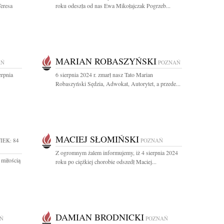
eresa
roku odeszła od nas Ewa Mikołajczak Pogrzeb...
MARIAN ROBASZYŃSKI
AŃ
POZNAŃ
rpnia
6 sierpnia 2024 r. zmarł nasz Tato Marian
Robaszyński Sędzia, Adwokat, Autorytet, a przede...
MACIEJ SŁOMIŃSKI
IEK: 84
POZNAŃ
Z ogromnym żalem informujemy, iż 4 sierpnia 2024
 miłością
roku po ciężkiej chorobie odszedł Maciej...
DAMIAN BRODNICKI
Ń
POZNAŃ