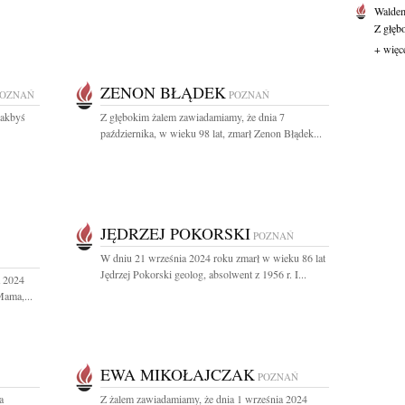
Waldem
Z głęb
+ więc
ZENON BŁĄDEK
POZNAŃ
POZNAŃ
jakbyś
Z głębokim żalem zawiadamiamy, że dnia 7
października, w wieku 98 lat, zmarł Zenon Błądek...
JĘDRZEJ POKORSKI
POZNAŃ
W dniu 21 września 2024 roku zmarł w wieku 86 lat
Jędrzej Pokorski geolog, absolwent z 1956 r. I...
a 2024
Mama,...
EWA MIKOŁAJCZAK
POZNAŃ
a
Z żalem zawiadamiamy, że dnia 1 września 2024