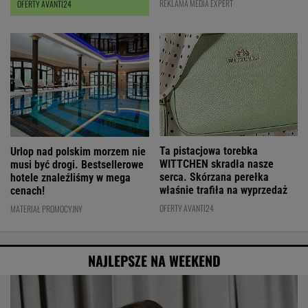
REKLAMA MEDIA EXPERT
OFERTY AVANTI24
Ta pistacjowa torebka
Urlop nad polskim morzem nie
WITTCHEN skradła nasze
musi być drogi. Bestsellerowe
serca. Skórzana perełka
hotele znaleźliśmy w mega
właśnie trafiła na wyprzedaż
cenach!
OFERTY AVANTI24
MATERIAŁ PROMOCYJNY
NAJLEPSZE NA WEEKEND