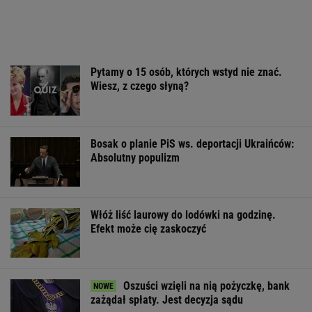
Włóż liść laurowy do lodówki na godzinę.
Efekt może cię zaskoczyć
Oszuści wzięli na nią pożyczkę, bank
zażądał spłaty. Jest decyzja sądu
BIZNES
Większość Polaków nie chce płacić tego
podatku. "To sygnał alarmowy"
Finał wyprzedaży w Eobuwie - kultowe
Birkenstocki w końcu na promocji
OFERTY AVANTI24