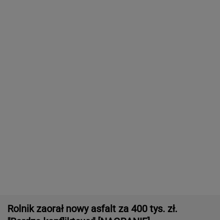
Rolnik zaorał nowy asfalt za 400 tys. zł.
"Bardzo konfliktowy" [NAGRANIE]
Dlaczego warto spryskać klucze octem?
Sztuczka, której mało kto używa
Nie wierzę, że można nakręcić coś tak złego.
Został tylko niesmak