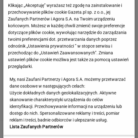
Klikając „Akceptuję” wyrażasz też zgodę na zainstalowanie i
przechowywanie plików cookie Gazeta.pl sp. z o.o., jej
Zaufanych Partnerów i Agora S.A. na Twoim urządzeniu
końcowym. Możesz w każdej chwili zmienić swoje preferencje
dotyczące plików cookie, wywołując narzędzie do zarządzania
twoimi preferencjami dot. przetwarzania danych poprzez
odnośnik „Ustawienia prywatności ” w stopce serwisu i
przechodząc do „Ustawień Zaawansowanych”. Zmiana
ustawień plików cookie możliwa jest także za pomocą ustawień
przeglądarki.
My, nasi Zaufani Partnerzy i Agora S.A. możemy przetwarzać
dane osobowe w następujących celach:
Użycie dokładnych danych geolokalizacyjnych. Aktywne
Polska aktorka ma na koncie złote medale i
skanowanie charakterystyki urządzenia do celów
rekordy. "Wciąż mam niedosyt"
identyfikacji. Przechowywanie informacji na urządzeniu lub
dostęp do nich. Spersonalizowane reklamy i treści, pomiar
reklam i treści, badnie odbiorców i ulepszanie usług.
Lista Zaufanych Partnerów
Legia zatrzymana. Prowadziła 1:0 i dała się
zaskoczyć