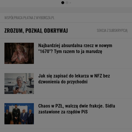
Poszedł na L4 i stracił pracę. Firma
zapłaci mu teraz 200 tys. euro
BIZNES
Pierwszy etap GAT zakończony. To
strategiczna inwestycja dla polskiego
eksportu
MATERIAŁ PROMOCYJNY