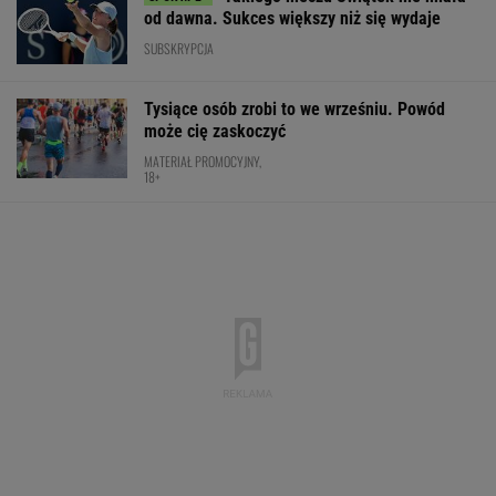
Konkurencja nie nadąża za jego tempem.
Toyota Corolla Cross rozgrzała rynek i
pokazuje, kto tu rozdaje karty!
MATERIAŁ PROMOCYJNY
Na taki mecz Ig Światęk
czekaliśmy. Fakt: przegrała pierwszy set. Ale
potem rywalka była bezradna
SUBSKRYPCJA
Świątek odwróciła losy meczu z Kostiuk! 6:2
na koniec
TENIS
Oto ranking WTA po sensacyjnej
porażce Sabalenki w Toronto
TENIS
Mistrzowie z Japonii zaskakują ponownie.