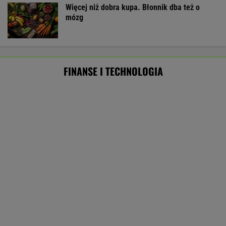
Oszuści wzięli na nią pożyczkę, bank
zażądał spłaty. Jest decyzja sądu
BIZNES
Były szef PIP szuka pracy. Prosi