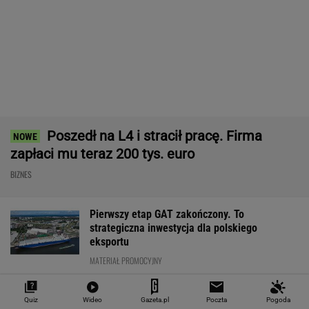
o radę. "Jakiej domagać się pensji?".
Podpowiadamy
SUBSKRYPCJA
Ten robot nie ma sobie równych. Myje i
odkurza, gdy ty odpoczywasz, a cena?
Doskonała!
REKLAMA IROBOT
Nie tylko zaćmienie Słońca. Sierpień zamieni
niebo w scenę niezwykłych widowisk
BIZNES
Starzejąca się Polska uwalnia tysiące lokali.
Co czeka rynek?
Quiz
Wideo
Gazeta.pl
Poczta
Pogoda