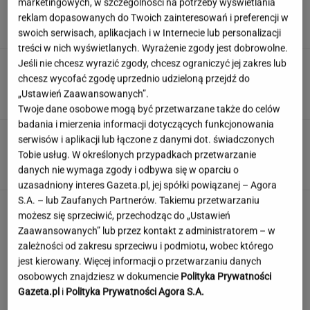
marketingowych, w szczególności na potrzeby wyświetlania
zapłaci mu teraz 200 tys. euro
reklam dopasowanych do Twoich zainteresowań i preferencji w
swoich serwisach, aplikacjach i w Internecie lub personalizacji
treści w nich wyświetlanych. Wyrażenie zgody jest dobrowolne.
Jeśli nie chcesz wyrazić zgody, chcesz ograniczyć jej zakres lub
Rolnik zaorał nowy asfalt za 400 tys. zł.
chcesz wycofać zgodę uprzednio udzieloną przejdź do
Wcześniej rozwalał krawężniki
„Ustawień Zaawansowanych”.
Twoje dane osobowe mogą być przetwarzane także do celów
badania i mierzenia informacji dotyczących funkcjonowania
Wiadomo, ile emerytury dostaje Kwaśniewska.
serwisów i aplikacji lub łączone z danymi dot. świadczonych
Kwota zaskakuje
Tobie usług. W określonych przypadkach przetwarzanie
danych nie wymaga zgody i odbywa się w oparciu o
uzasadniony interes Gazeta.pl, jej spółki powiązanej – Agora
S.A. – lub Zaufanych Partnerów. Takiemu przetwarzaniu
Wystarczy jedno spojrzenie i już wiadomo. Po
możesz się sprzeciwić, przechodząc do „Ustawień
tym poznasz turystę we Włoszech
Zaawansowanych” lub przez kontakt z administratorem – w
zależności od zakresu sprzeciwu i podmiotu, wobec którego
jest kierowany. Więcej informacji o przetwarzaniu danych
osobowych znajdziesz w dokumencie
Polityka Prywatności
Gazeta.pl
i
Polityka Prywatności Agora S.A.