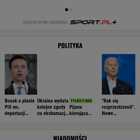
Łukaszenka odpowie za współudział w
rosyjskiej agresji? "Mamy dowody"
Nie będzie nowej umowy TVP z Kościołem.
Obowiązuje ta podpisana przez Kurskiego
MARCIN KOZŁOWSKI