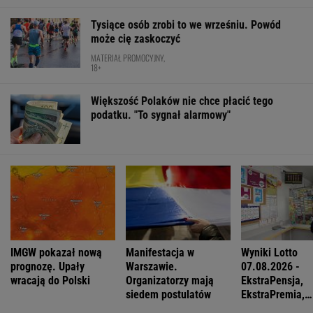
Jak się zapisać do lekarza w NFZ bez
dzwonienia do przychodni
Chaos w PZŁ, walczą dwie frakcje. Sidła
zastawione za rządów PiS
Więcej niż dobra kupa. Błonnik dba też o
mózg
FINANSE I TECHNOLOGIA