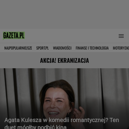
NAJPOPULARNIEJSZE
SPORT.PL
WIADOMOŚCI
FINANSE I TECHNOLOGIA
MOTORYZA
AKCJA! EKRANIZACJA
Agata Kulesza w komedii romantycznej? Ten
duet mógłby podbić kina