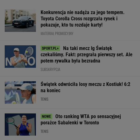
Legendarny Lexus RX to materiał na hit.
Pobierz cennik i zobacz ofertę!
MATERIAŁ PROMOCYJNY
Dlatego Świątek wygrała z Kostiuk.
Polka wskazała największą zmianę
TENIS
To dlatego
Tak wygląda ranking
Niewiadoma ni
Niewiadoma nie
WTA po meczu
wytrzymała na 
zaprosiła na ślub
Świątek - Kostiuk
"Straciłam do n
swoich rodziców
szacunek"