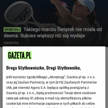
Takiego meczu Świątek nie miała od
dawna. Sukces większy niż się wydaje
SUBSKRYPCJA
Oto auto z paliwem, które może
zastąpić diesla. Frytura i olej roślinny
TOMASZ OKUROWSKI
Droga Użytkowniczko, Drogi Użytkowniku,
jeśli wyrazisz zgodę klikając „Akceptuję”, Gazeta.pl sp. z o.o.
"Wymieniłam mojego byłego na
oraz jej Zaufani Partnerzy, w tym [
676
] Zaufanych Partnerów
jego wujka milionera". Tak wciągają
IAB, jak również Agora S.A. będąca spółką powiązaną z
mikrodramy
Gazeta.pl sp. z o.o., będą przetwarzać Twoje dane osobowe
SUBSKRYPCJA
takie jak adresy IP, adresy e-mail czy identyfikatory plików
cookie lub inne informacje zapisane w tych plikach do celów
Poszedł na L4 i stracił pracę. Firma