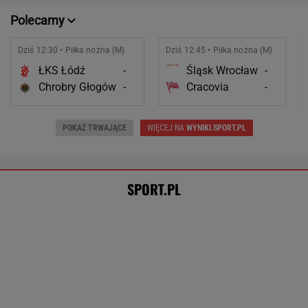
Nocna sensacja w meczu Sabalenki! Nie
będzie wielkiego hitu w Toronto
TENIS
Takiego meczu Świątek nie miała
od dawna. Sukces większy niż się wydaje