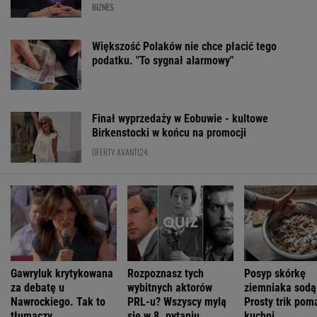
Gawryluk krytykowana
Rozpoznasz tych
Posyp skórkę
za debatę u
wybitnych aktorów
ziemniaka sodą
Nawrockiego. Tak to
PRL-u? Wszyscy mylą
Prosty trik pom
tłumaczy
się w 8. pytaniu
kuchni
ŻYĆ LEPIEJ