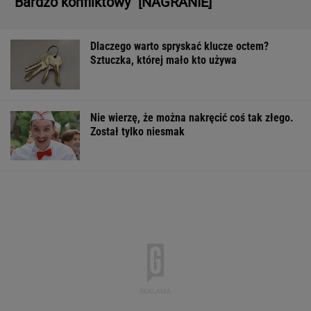
Pytamy o 15 osób, których wstyd nie znać.
Wiesz, z czego słyną?
Bosak o planie PiS ws. deportacji Ukraińców:
Absolutny populizm