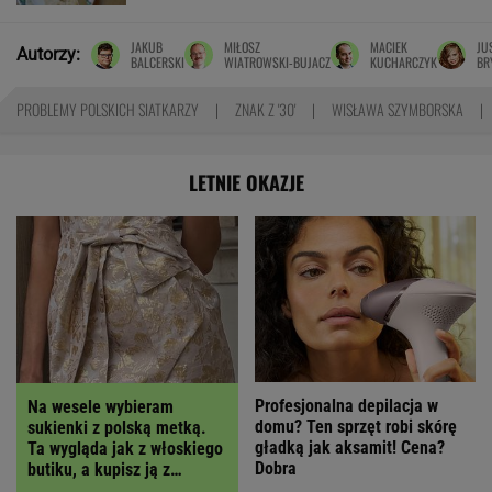
JAKUB
MIŁOSZ
MACIEK
JU
Autorzy:
BALCERSKI
WIATROWSKI-BUJACZ
KUCHARCZYK
BR
PROBLEMY POLSKICH SIATKARZY
ZNAK Z '30'
WISŁAWA SZYMBORSKA
LETNIE OKAZJE
Profesjonalna depilacja w
Na wesele wybieram
domu? Ten sprzęt robi skórę
sukienki z polską metką.
gładką jak aksamit! Cena?
Ta wygląda jak z włoskiego
Dobra
butiku, a kupisz ją z
RABATEM