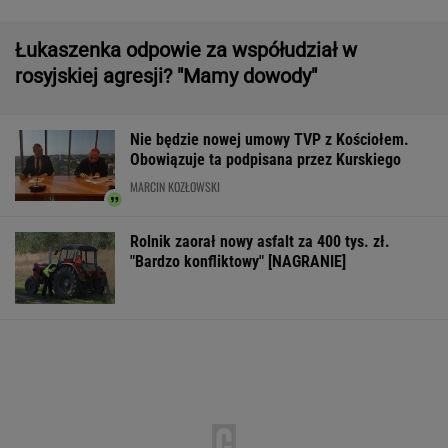
Zwrot w sprawie Patriotów. Jest porozumienie
Ukrainy i USA
16-latek zaatakowany nożem. Zatrzymano
dwóch nastolatków
Tysiące osób zrobi to we wrześniu. Powód
może cię zaskoczyć
MATERIAŁ PROMOCYJNY,
18+
Większość Polaków nie chce płacić tego
podatku. "To sygnał alarmowy"