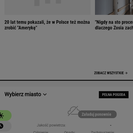
20 lat temu pokazali, że w Polsce też można
"Nigdy na sto proce
zrobić "Amerykę"
dlaczego Zosia zac
ZOBACZ WSZYSTKIE
Wybierz miasto
PEŁNA POGODA
Załaduj ponownie
Jakość powietrza:
-
Ciśnienie:
Opady:
Zachmurzenie:
-
-%
-%