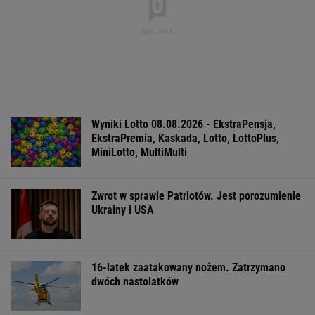
IMGW pokazał nową
Manifestacja w
Wyniki Lotto
prognozę. Upały
Warszawie.
07.08.2026 -
wracają do Polski
Organizatorzy mają
EkstraPensja,
siedem postulatów
EkstraPremia,
EuroJackpot, K
MiniLotto, Mult
WSPÓŁPRACA PŁATNA Z WYBORCZA.PL
ZROZUM, POZNAJ, ODKRYWAJ
SEKCJA Z SUBSKRYPCJĄ
Najbardziej absurdalna rzecz w nowym
"1670"? Tym razem to ja marudzę