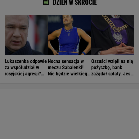
DZIEŃ W SKRÓCIE
Łukaszenka odpowie
Nocna sensacja w
Oszuści wzięli na nią
za współudział w
meczu Sabalenki!
pożyczkę, bank
rosyjskiej agresji?
Nie będzie wielkiego
zażądał spłaty. Jest
"Mamy dowody"
hitu w Toronto
decyzja sądu