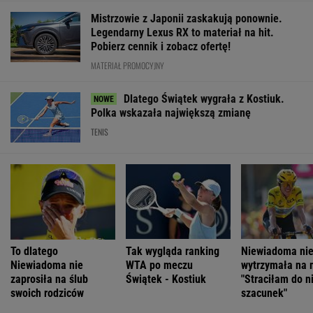
WIĘCEJ NIŻ WYNIK. SUBSKRYBUJ
POLITYKA
Bosak o planie
Ukraina wydała
"Rak się
PiS ws.
kolejne zgody
Pijana
rozprzestrzenił".
deportacji
na ekshumacje
kierująca
Nowe
Ukraińców:
polskich ofiar
zabiła 66-
informacje o
Absolutny
na Wołyniu
latkę.
stanie zdrowia
populizm
Ubezpieczyciel
Joe Bidena
WIADOMOŚCI
chciał wypłacić
mniej