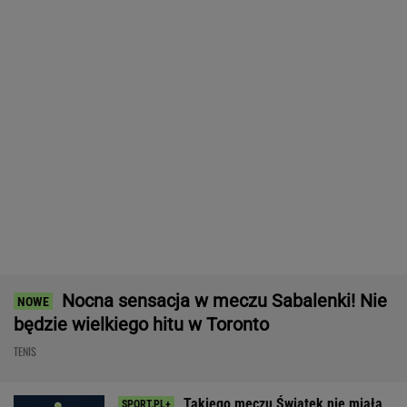
SUBSKRYPCJA
Tysiące osób zrobi to we wrześniu. Powód
może cię zaskoczyć
MATERIAŁ PROMOCYJNY,
18+