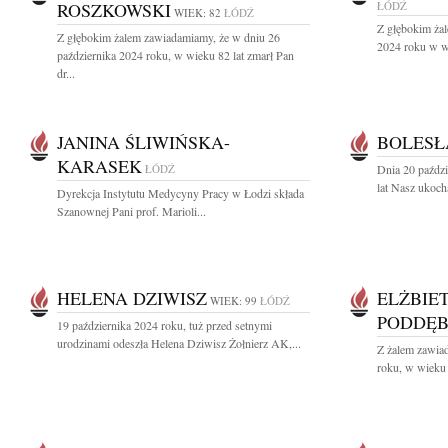
ROSZKOWSKI
ŁÓDŹ
WIEK: 82
ŁÓDŹ
Z głębokim żal
Z głębokim żalem zawiadamiamy, że w dniu 26
2024 roku w wi
października 2024 roku, w wieku 82 lat zmarł Pan
dr...
JANINA ŚLIWIŃSKA-
BOLESŁ
KARASEK
ŁÓDŹ
Dnia 20 paźdz
lat Nasz ukoch
Dyrekcja Instytutu Medycyny Pracy w Łodzi składa
Szanownej Pani prof. Marioli...
HELENA DZIWISZ
ELŻBIE
WIEK: 99
ŁÓDŹ
PODDĘ
19 października 2024 roku, tuż przed setnymi
urodzinami odeszła Helena Dziwisz Żołnierz AK,...
Z żalem zawiad
roku, w wieku 