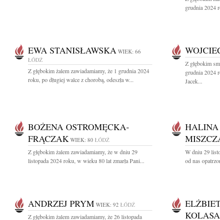
grudnia 2024 r
EWA STANISŁAWSKA
WOJCIE
WIEK: 66
ŁÓDŹ
Z głębokim sm
Z głębokim żalem zawiadamiamy, że 1 grudnia 2024
grudnia 2024 r
roku, po długiej walce z chorobą, odeszła w...
Jacek...
BOŻENA OSTROMĘCKA-
HALINA
FRĄCZAK
MISZCZ
WIEK: 80
ŁÓDŹ
Z głębokim żalem zawiadamiamy, że w dniu 29
W dniu 29 list
listopada 2024 roku, w wieku 80 lat zmarła Pani...
od nas opatrzo
ANDRZEJ PRYM
ELŻBIE
WIEK: 92
ŁÓDŹ
KOLASA
Z głębokim żalem zawiadamiamy, że 26 listopada