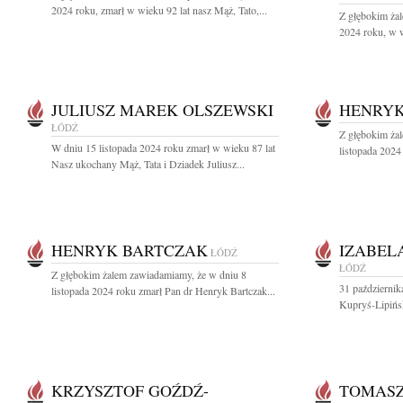
2024 roku, zmarł w wieku 92 lat nasz Mąż, Tato,...
Z głębokim żal
2024 roku, w w
JULIUSZ MAREK OLSZEWSKI
HENRYK
ŁÓDŹ
Z głębokim ża
W dniu 15 listopada 2024 roku zmarł w wieku 87 lat
listopada 2024
Nasz ukochany Mąż, Tata i Dziadek Juliusz...
HENRYK BARTCZAK
IZABEL
ŁÓDŹ
ŁÓDŹ
Z głębokim żalem zawiadamiamy, że w dniu 8
31 październik
listopada 2024 roku zmarł Pan dr Henryk Bartczak...
Kupryś-Lipińs
KRZYSZTOF GOŹDŹ-
TOMASZ