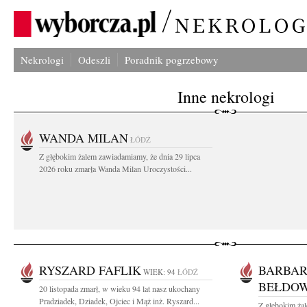
Nekrologi
Odeszli
Poradnik pogrzebowy
Inne nekrologi
WANDA MILAN
ŁÓDŹ
Z głębokim żalem zawiadamiamy, że dnia 29 lipca
2026 roku zmarła Wanda Milan Uroczystości...
RYSZARD FAFLIK
BARBAR
WIEK: 94
ŁÓDŹ
BEŁDO
20 listopada zmarł, w wieku 94 lat nasz ukochany
Pradziadek, Dziadek, Ojciec i Mąż inż. Ryszard...
Z głębokim ża