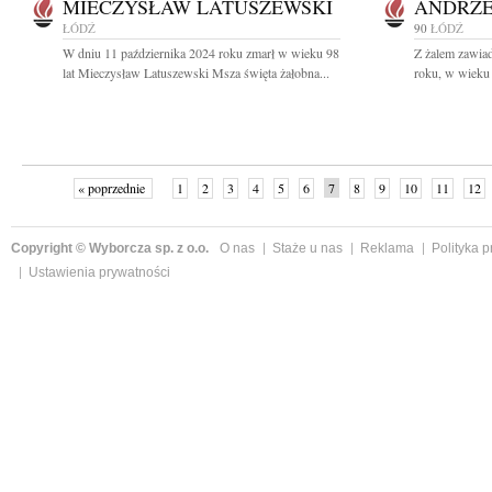
MIECZYSŁAW LATUSZEWSKI
ANDRZE
ŁÓDŹ
90
ŁÓDŹ
W dniu 11 października 2024 roku zmarł w wieku 98
Z żalem zawia
lat Mieczysław Latuszewski Msza święta żałobna...
roku, w wieku 
« poprzednie
1
2
3
4
5
6
7
8
9
10
11
12
Copyright © Wyborcza sp. z o.o.
O nas
Staże u nas
Reklama
Polityka 
Ustawienia prywatności