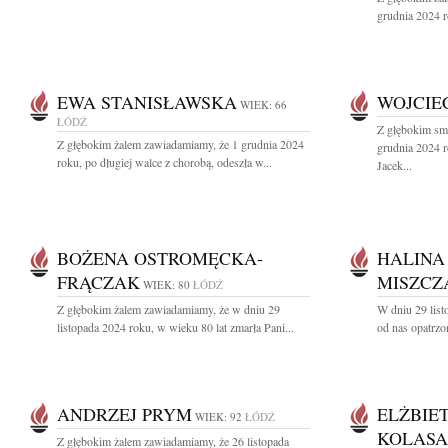
grudnia 2024 r
EWA STANISŁAWSKA
WOJCIE
WIEK: 66
ŁÓDŹ
Z głębokim sm
Z głębokim żalem zawiadamiamy, że 1 grudnia 2024
grudnia 2024 r
roku, po długiej walce z chorobą, odeszła w...
Jacek...
BOŻENA OSTROMĘCKA-
HALINA
FRĄCZAK
MISZCZ
WIEK: 80
ŁÓDŹ
Z głębokim żalem zawiadamiamy, że w dniu 29
W dniu 29 list
listopada 2024 roku, w wieku 80 lat zmarła Pani...
od nas opatrzo
ANDRZEJ PRYM
ELŻBIE
WIEK: 92
ŁÓDŹ
KOLASA
Z głębokim żalem zawiadamiamy, że 26 listopada