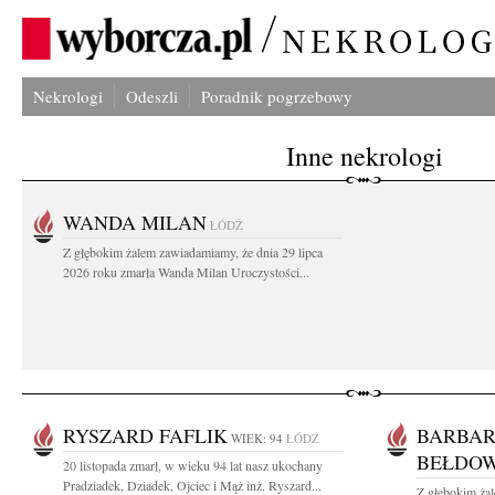
Nekrologi
Odeszli
Poradnik pogrzebowy
Inne nekrologi
WANDA MILAN
ŁÓDŹ
Z głębokim żalem zawiadamiamy, że dnia 29 lipca
2026 roku zmarła Wanda Milan Uroczystości...
RYSZARD FAFLIK
BARBAR
WIEK: 94
ŁÓDŹ
BEŁDO
20 listopada zmarł, w wieku 94 lat nasz ukochany
Pradziadek, Dziadek, Ojciec i Mąż inż. Ryszard...
Z głębokim ża