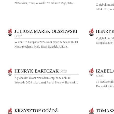
2024 roku, zmarł w wieku 92 lat nasz Mąż, Tato,...
Z głębokim żal
2024 roku, w w
JULIUSZ MAREK OLSZEWSKI
HENRYK
ŁÓDŹ
Z głębokim ża
W dniu 15 listopada 2024 roku zmarł w wieku 87 lat
listopada 2024
Nasz ukochany Mąż, Tata i Dziadek Juliusz...
HENRYK BARTCZAK
IZABEL
ŁÓDŹ
ŁÓDŹ
Z głębokim żalem zawiadamiamy, że w dniu 8
31 październik
listopada 2024 roku zmarł Pan dr Henryk Bartczak...
Kupryś-Lipińs
KRZYSZTOF GOŹDŹ-
TOMASZ