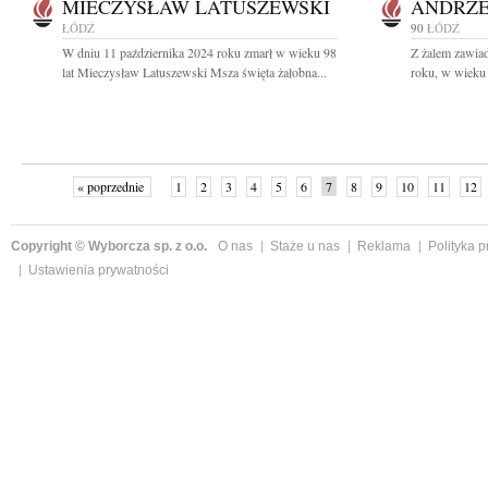
MIECZYSŁAW LATUSZEWSKI
ANDRZE
ŁÓDŹ
90
ŁÓDŹ
W dniu 11 października 2024 roku zmarł w wieku 98
Z żalem zawia
lat Mieczysław Latuszewski Msza święta żałobna...
roku, w wieku 
« poprzednie
1
2
3
4
5
6
7
8
9
10
11
12
Copyright © Wyborcza sp. z o.o.
O nas
Staże u nas
Reklama
Polityka 
Ustawienia prywatności