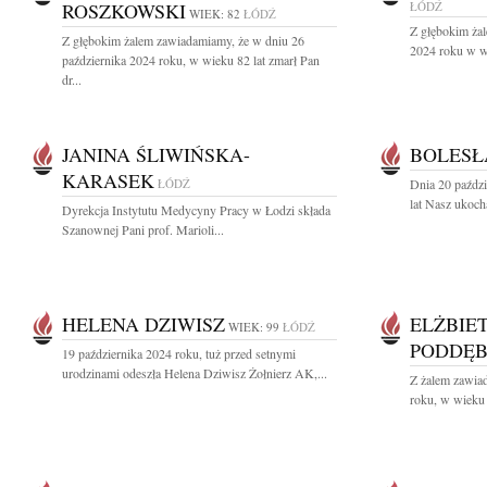
ROSZKOWSKI
ŁÓDŹ
WIEK: 82
ŁÓDŹ
Z głębokim żal
Z głębokim żalem zawiadamiamy, że w dniu 26
2024 roku w wi
października 2024 roku, w wieku 82 lat zmarł Pan
dr...
JANINA ŚLIWIŃSKA-
BOLESŁ
KARASEK
ŁÓDŹ
Dnia 20 paźdz
lat Nasz ukoch
Dyrekcja Instytutu Medycyny Pracy w Łodzi składa
Szanownej Pani prof. Marioli...
HELENA DZIWISZ
ELŻBIE
WIEK: 99
ŁÓDŹ
PODDĘ
19 października 2024 roku, tuż przed setnymi
urodzinami odeszła Helena Dziwisz Żołnierz AK,...
Z żalem zawiad
roku, w wieku 