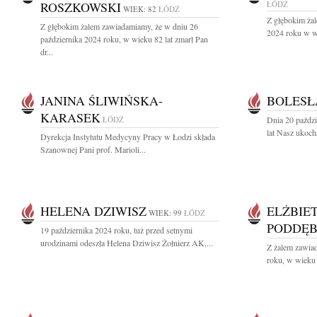
ROSZKOWSKI
ŁÓDŹ
WIEK: 82
ŁÓDŹ
Z głębokim żal
Z głębokim żalem zawiadamiamy, że w dniu 26
2024 roku w wi
października 2024 roku, w wieku 82 lat zmarł Pan
dr...
JANINA ŚLIWIŃSKA-
BOLESŁ
KARASEK
ŁÓDŹ
Dnia 20 paźdz
lat Nasz ukoch
Dyrekcja Instytutu Medycyny Pracy w Łodzi składa
Szanownej Pani prof. Marioli...
HELENA DZIWISZ
ELŻBIE
WIEK: 99
ŁÓDŹ
PODDĘ
19 października 2024 roku, tuż przed setnymi
urodzinami odeszła Helena Dziwisz Żołnierz AK,...
Z żalem zawiad
roku, w wieku 