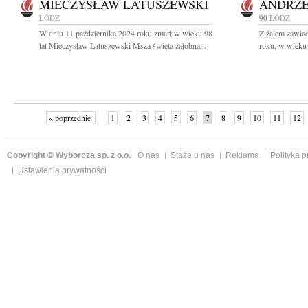
MIECZYSŁAW LATUSZEWSKI
ANDRZE
ŁÓDŹ
90
ŁÓDŹ
W dniu 11 października 2024 roku zmarł w wieku 98
Z żalem zawia
lat Mieczysław Latuszewski Msza święta żałobna...
roku, w wieku 
« poprzednie
1
2
3
4
5
6
7
8
9
10
11
12
Copyright © Wyborcza sp. z o.o.
O nas
Staże u nas
Reklama
Polityka 
Ustawienia prywatności