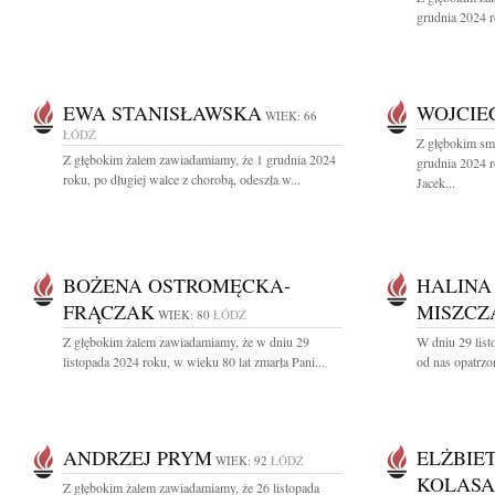
grudnia 2024 r
EWA STANISŁAWSKA
WOJCIE
WIEK: 66
ŁÓDŹ
Z głębokim sm
Z głębokim żalem zawiadamiamy, że 1 grudnia 2024
grudnia 2024 r
roku, po długiej walce z chorobą, odeszła w...
Jacek...
BOŻENA OSTROMĘCKA-
HALINA
FRĄCZAK
MISZCZ
WIEK: 80
ŁÓDŹ
Z głębokim żalem zawiadamiamy, że w dniu 29
W dniu 29 list
listopada 2024 roku, w wieku 80 lat zmarła Pani...
od nas opatrzo
ANDRZEJ PRYM
ELŻBIE
WIEK: 92
ŁÓDŹ
KOLASA
Z głębokim żalem zawiadamiamy, że 26 listopada