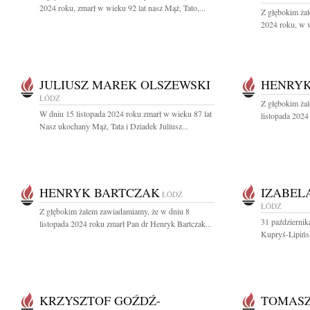
2024 roku, zmarł w wieku 92 lat nasz Mąż, Tato,...
Z głębokim żal
2024 roku, w w
JULIUSZ MAREK OLSZEWSKI
HENRYK
ŁÓDŹ
Z głębokim ża
W dniu 15 listopada 2024 roku zmarł w wieku 87 lat
listopada 2024
Nasz ukochany Mąż, Tata i Dziadek Juliusz...
HENRYK BARTCZAK
IZABEL
ŁÓDŹ
ŁÓDŹ
Z głębokim żalem zawiadamiamy, że w dniu 8
31 październik
listopada 2024 roku zmarł Pan dr Henryk Bartczak...
Kupryś-Lipińs
KRZYSZTOF GOŹDŹ-
TOMASZ