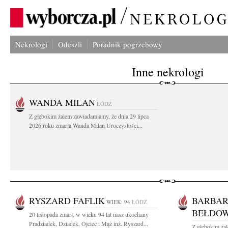
Nekrologi
Odeszli
Poradnik pogrzebowy
Inne nekrologi
WANDA MILAN
ŁÓDŹ
Z głębokim żalem zawiadamiamy, że dnia 29 lipca
2026 roku zmarła Wanda Milan Uroczystości...
RYSZARD FAFLIK
BARBAR
WIEK: 94
ŁÓDŹ
BEŁDO
20 listopada zmarł, w wieku 94 lat nasz ukochany
Pradziadek, Dziadek, Ojciec i Mąż inż. Ryszard...
Z głębokim ża