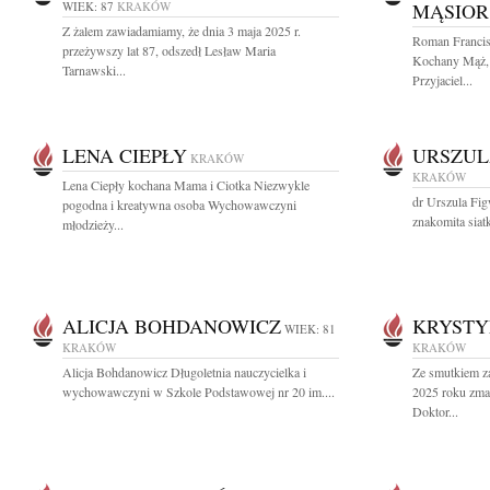
WIEK: 87
KRAKÓW
MĄSIOR
Z żalem zawiadamiamy, że dnia 3 maja 2025 r.
Roman Francis
przeżywszy lat 87, odszedł Lesław Maria
Kochany Mąż, O
Tarnawski...
Przyjaciel...
LENA CIEPŁY
URSZUL
KRAKÓW
KRAKÓW
Lena Ciepły kochana Mama i Ciotka Niezwykle
dr Urszula Fig
pogodna i kreatywna osoba Wychowawczyni
znakomita siat
młodzieży...
ALICJA BOHDANOWICZ
KRYSTY
WIEK: 81
KRAKÓW
KRAKÓW
Alicja Bohdanowicz Długoletnia nauczycielka i
Ze smutkiem z
wychowawczyni w Szkole Podstawowej nr 20 im....
2025 roku zma
Doktor...