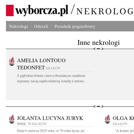
Nekrologi
Odeszli
Poradnik pogrzebowy
Inne nekrologi
AMELIA LONTOUO
TEDONFET
KRAKÓW
Z głębokim bólem i niewyobrażalnym smutkiem
żegnamy naszą najukochańszą Amelię Lontouo...
JOLANTA LUCYNA JURYK
OLGA 
WIEK: 70
KRAKÓW
KRAKÓW
Dnia 6 czerwca 2025 roku, w 70 roku życia, po
"A koniec jest