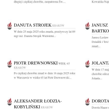
długiej i ciężkiej chorobie, zaopatrzona Św....
Kowalska Naju
DANUTA STROJEK
JANUSZ
KRAKÓW
BARTKO
W dniu 25 maja 2025 roku zmarła, przeżywszy lat 89
mgr inż. Danuta Strojek Wieloletni...
Janusz Lesław
Dziadek i Teś
zmarł...
PIOTR DREWNOWSKI
JOLANT
WIEK: 65
KRAKÓW
W dniu 17 maja
Po ciężkiej chorobie zmarł w dniu 16 maja 2025 roku
chorobie odes
w Warszawie w wieku 65 lat Piotr Drewnowski...
Jolanta...
ALEKSANDER ŁODZIA-
DOROTA
KOBYLIŃSKI
KRAKÓW
Dorota Hager 