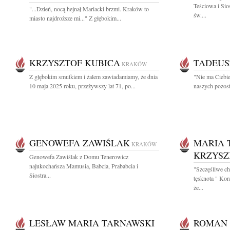
Teściowa i Sio
"...Dzień, nocą hejnał Mariacki brzmi. Kraków to
św....
miasto najdroższe mi..." Z głębokim...
KRZYSZTOF KUBICA
TADEUS
KRAKÓW
Z głębokim smutkiem i żalem zawiadamiamy, że dnia
"Nie ma Ciebie
10 maja 2025 roku, przeżywszy lat 71, po...
naszych pozost
GENOWEFA ZAWIŚLAK
MARIA 
KRAKÓW
KRZYS
Genowefa Zawiślak z Domu Tenerowicz
najukochańsza Mamusia, Babcia, Prababcia i
"Szczęśliwe ch
Siostra...
tęsknota " Ko
że...
LESŁAW MARIA TARNAWSKI
ROMAN 