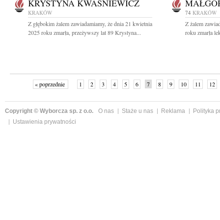
KRYSTYNA KWAŚNIEWICZ
MAŁGOR
KRAKÓW
74
KRAKÓW
Z głębokim żalem zawiadamiamy, że dnia 21 kwietnia
Z żalem zawiad
2025 roku zmarła, przeżywszy lat 89 Krystyna...
roku zmarła lek
« poprzednie
1
2
3
4
5
6
7
8
9
10
11
12
Copyright © Wyborcza sp. z o.o.
O nas
Staże u nas
Reklama
Polityka 
Ustawienia prywatności