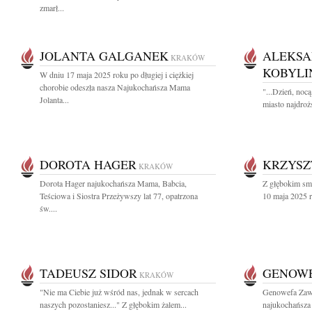
zmarł...
JOLANTA GALGANEK
ALEKSA
KRAKÓW
KOBYLI
W dniu 17 maja 2025 roku po długiej i ciężkiej
chorobie odeszła nasza Najukochańsza Mama
"...Dzień, noc
Jolanta...
miasto najdrożs
DOROTA HAGER
KRZYSZ
KRAKÓW
Dorota Hager najukochańsza Mama, Babcia,
Z głębokim sm
Teściowa i Siostra Przeżywszy lat 77, opatrzona
10 maja 2025 r
św....
TADEUSZ SIDOR
GENOWE
KRAKÓW
"Nie ma Ciebie już wśród nas, jednak w sercach
Genowefa Zaw
naszych pozostaniesz..." Z głębokim żalem...
najukochańsza 