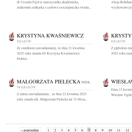
dr Urszula Figwer nauczycielka akademicka,
Alicja Bohdano
znakomita siatkarka i czołowa oszczepniczka świata...
wychowawczyni
KRYSTYNA KWAŚNIEWICZ
KRYSTY
KRAKÓW
KRAKÓW
Ze smutkiem zawiadamiamy, że dnia 21 kwietnia
Z głębokim żal
2025 roku zmarła Dr Krystyna Kwaśniewicz
2025 roku zmar
Doktor...
MAŁGORZATA PIELECKA
WIESŁA
WIEK:
74
KRAKÓW
Dnia 15 kwietn
Z żalem zawiadamiamy , że dnia 22 kwietnia 2025
Wiesław Ogińsk
roku zmarła lek. Małgorzata Pielecka lat 74 Msza...
« poprzednie
1
2
3
4
5
6
7
8
9
10
11
12