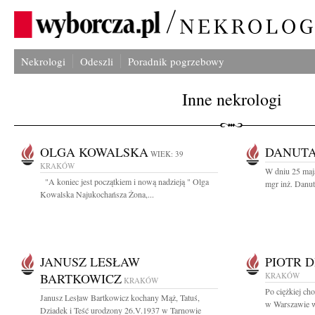
Nekrologi
Odeszli
Poradnik pogrzebowy
Inne nekrologi
OLGA KOWALSKA
DANUTA
WIEK: 39
KRAKÓW
W dniu 25 maja
"A koniec jest początkiem i nową nadzieją " Olga
mgr inż. Danuta
Kowalska Najukochańsza Żona,...
JANUSZ LESŁAW
PIOTR 
BARTKOWICZ
KRAKÓW
KRAKÓW
Po ciężkiej ch
Janusz Lesław Bartkowicz kochany Mąż, Tatuś,
w Warszawie w
Dziadek i Teść urodzony 26.V.1937 w Tarnowie