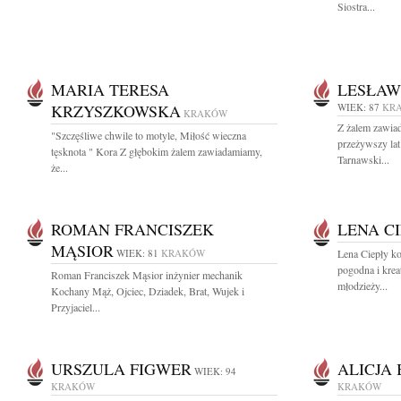
Siostra...
MARIA TERESA
LESŁAW
KRZYSZKOWSKA
WIEK: 87
KR
KRAKÓW
Z żalem zawiad
"Szczęśliwe chwile to motyle, Miłość wieczna
przeżywszy lat
tęsknota " Kora Z głębokim żalem zawiadamiamy,
Tarnawski...
że...
ROMAN FRANCISZEK
LENA C
MĄSIOR
WIEK: 81
KRAKÓW
Lena Ciepły k
pogodna i kr
Roman Franciszek Mąsior inżynier mechanik
młodzieży...
Kochany Mąż, Ojciec, Dziadek, Brat, Wujek i
Przyjaciel...
URSZULA FIGWER
ALICJA
WIEK: 94
KRAKÓW
KRAKÓW