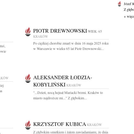
Józef 
Z głęb
+ więc
PIOTR DREWNOWSKI
WIEK: 65
KRAKÓW
Po ciężkiej chorobie zmarł w dniu 16 maja 2025 roku
tuś,
w Warszawie w wieku 65 lat Piotr Drewnowski...
owie
ALEKSANDER ŁODZIA-
AKÓW
KOBYLIŃSKI
iej
KRAKÓW
ma
"...Dzień, nocą hejnał Mariacki brzmi. Kraków to
miasto najdroższe mi..." Z głębokim...
KRZYSZTOF KUBICA
KRAKÓW
,
Z głębokim smutkiem i żalem zawiadamiamy, że dnia