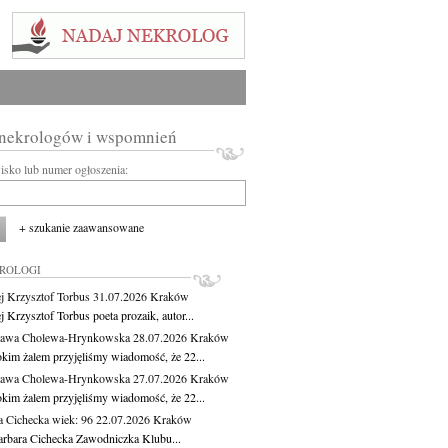
 nekrologów i wspomnień
wisko lub numer ogłoszenia:
+ szukanie zaawansowane
KROLOGI
j Krzysztof Torbus
31.07.2026
Kraków
 Krzysztof Torbus poeta prozaik, autor...
ława Cholewa-Hrynkowska
28.07.2026
Kraków
okim żalem przyjęliśmy wiadomość, że 22...
ława Cholewa-Hrynkowska
27.07.2026
Kraków
okim żalem przyjęliśmy wiadomość, że 22...
a Cichecka
wiek: 96
22.07.2026
Kraków
rbara Cichecka Zawodniczka Klubu...