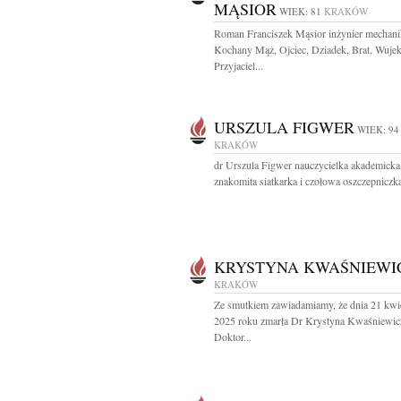
MĄSIOR
WIEK: 81
KRAKÓW
Roman Franciszek Mąsior inżynier mechani
Kochany Mąż, Ojciec, Dziadek, Brat, Wujek
Przyjaciel...
URSZULA FIGWER
WIEK: 94
KRAKÓW
dr Urszula Figwer nauczycielka akademicka
znakomita siatkarka i czołowa oszczepniczka
KRYSTYNA KWAŚNIEWI
KRAKÓW
Ze smutkiem zawiadamiamy, że dnia 21 kwi
2025 roku zmarła Dr Krystyna Kwaśniewic
Doktor...