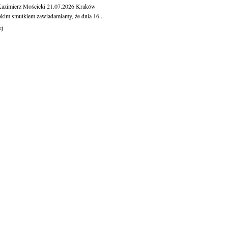
Kazimierz Mościcki
21.07.2026
Kraków
okim smutkiem zawiadamiamy, że dnia 16...
ej