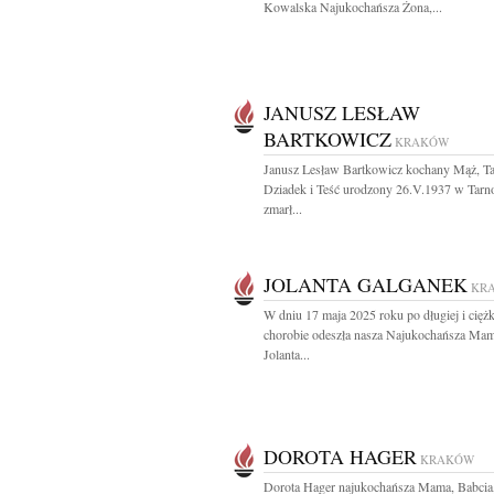
Kowalska Najukochańsza Żona,...
JANUSZ LESŁAW
BARTKOWICZ
KRAKÓW
Janusz Lesław Bartkowicz kochany Mąż, Ta
Dziadek i Teść urodzony 26.V.1937 w Tarn
zmarł...
JOLANTA GALGANEK
KR
W dniu 17 maja 2025 roku po długiej i ciężk
chorobie odeszła nasza Najukochańsza Ma
Jolanta...
DOROTA HAGER
KRAKÓW
Dorota Hager najukochańsza Mama, Babcia