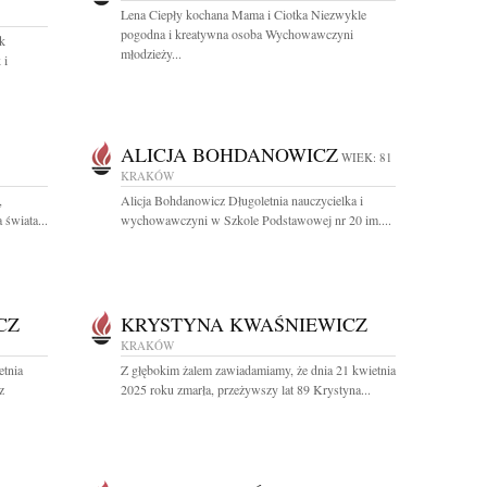
Lena Ciepły kochana Mama i Ciotka Niezwykle
pogodna i kreatywna osoba Wychowawczyni
k
młodzieży...
 i
ALICJA BOHDANOWICZ
WIEK: 81
KRAKÓW
,
Alicja Bohdanowicz Długoletnia nauczycielka i
 świata...
wychowawczyni w Szkole Podstawowej nr 20 im....
CZ
KRYSTYNA KWAŚNIEWICZ
KRAKÓW
etnia
Z głębokim żalem zawiadamiamy, że dnia 21 kwietnia
z
2025 roku zmarła, przeżywszy lat 89 Krystyna...