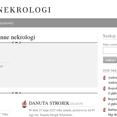
grzebowy
Inne nekrologi
Szukaj
Imię i naz
tor
INNE NE
Andrze
Andrzej
Bogus
Z głęb
Bogus
DANUTA STROJEK
KRAKÓW
Z głęb
Barbar
W dniu 25 maja 2025 roku zmarła, przeżywszy lat 89
 " Olga
Mgr Ba
mgr inż. Danuta Strojek Wieloletni...