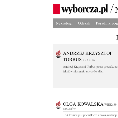
Nekrologi
Odeszli
Poradnik po
ANDRZEJ KRZYSZTOF
TORBUS
KRAKÓW
Andrzej Krzysztof Torbus poeta prozaik, au
tekstów piosenek, utworów dla...
OLGA KOWALSKA
WIEK: 39
KRAKÓW
"A koniec jest początkiem i nową nadzieją