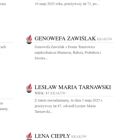
zona
10 maja 2025 roku, przeżywszy lat 71, po...
GENOWEFA ZAWIŚLAK
KRAKÓW
cach
Genowefa Zawiślak z Domu Tenerowicz
.
najukochańsza Mamusia, Babcia, Prababcia i
Siostra...
LESŁAW MARIA TARNAWSKI
WIEK: 87
KRAKÓW
Z żalem zawiadamiamy, że dnia 3 maja 2025 r.
na
przeżywszy lat 87, odszedł Lesław Maria
miamy,
Tarnawski...
LENA CIEPŁY
KRAKÓW