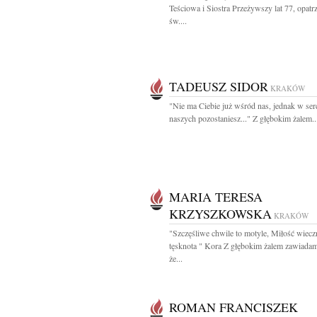
Teściowa i Siostra Przeżywszy lat 77, opatr
św....
TADEUSZ SIDOR
KRAKÓW
"Nie ma Ciebie już wśród nas, jednak w ser
naszych pozostaniesz..." Z głębokim żalem..
MARIA TERESA
KRZYSZKOWSKA
KRAKÓW
"Szczęśliwe chwile to motyle, Miłość wiecz
tęsknota " Kora Z głębokim żalem zawiada
że...
ROMAN FRANCISZEK