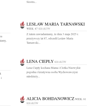
Siostra...
LESŁAW MARIA TARNAWSKI
WIEK: 87
KRAKÓW
Z żalem zawiadamiamy, że dnia 3 maja 2025 r.
na
przeżywszy lat 87, odszedł Lesław Maria
miamy,
Tarnawski...
LENA CIEPŁY
KRAKÓW
Lena Ciepły kochana Mama i Ciotka Niezwykle
pogodna i kreatywna osoba Wychowawczyni
k
młodzieży...
 i
ALICJA BOHDANOWICZ
WIEK: 81
KRAKÓW