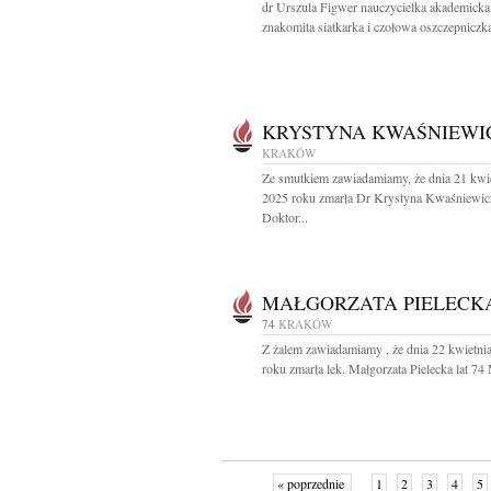
dr Urszula Figwer nauczycielka akademicka
znakomita siatkarka i czołowa oszczepniczka
KRYSTYNA KWAŚNIEWI
KRAKÓW
Ze smutkiem zawiadamiamy, że dnia 21 kwi
2025 roku zmarła Dr Krystyna Kwaśniewic
Doktor...
MAŁGORZATA PIELECK
74
KRAKÓW
Z żalem zawiadamiamy , że dnia 22 kwietni
roku zmarła lek. Małgorzata Pielecka lat 74 
« poprzednie
1
2
3
4
5