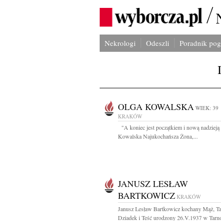
Nekrologi
Odeszli
Poradnik po
OLGA KOWALSKA
WIEK: 39
KRAKÓW
"A koniec jest początkiem i nową nadzieją
Kowalska Najukochańsza Żona,...
JANUSZ LESŁAW
BARTKOWICZ
KRAKÓW
Janusz Lesław Bartkowicz kochany Mąż, Ta
Dziadek i Teść urodzony 26.V.1937 w Tarn