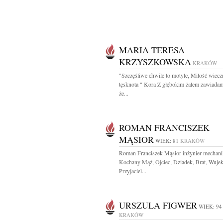
MARIA TERESA
KRZYSZKOWSKA
KRAKÓW
"Szczęśliwe chwile to motyle, Miłość wiecz
tęsknota " Kora Z głębokim żalem zawiada
że...
ROMAN FRANCISZEK
MĄSIOR
WIEK: 81
KRAKÓW
Roman Franciszek Mąsior inżynier mechani
Kochany Mąż, Ojciec, Dziadek, Brat, Wujek
Przyjaciel...
URSZULA FIGWER
WIEK: 94
KRAKÓW