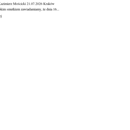
Kazimierz Mościcki
21.07.2026
Kraków
okim smutkiem zawiadamiamy, że dnia 16...
ej