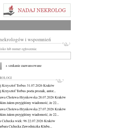
 nekrologów i wspomnień
wisko lub numer ogłoszenia:
+ szukanie zaawansowane
KROLOGI
j Krzysztof Torbus
31.07.2026
Kraków
 Krzysztof Torbus poeta prozaik, autor...
ława Cholewa-Hrynkowska
28.07.2026
Kraków
okim żalem przyjęliśmy wiadomość, że 22...
ława Cholewa-Hrynkowska
27.07.2026
Kraków
okim żalem przyjęliśmy wiadomość, że 22...
a Cichecka
wiek: 96
22.07.2026
Kraków
rbara Cichecka Zawodniczka Klubu...