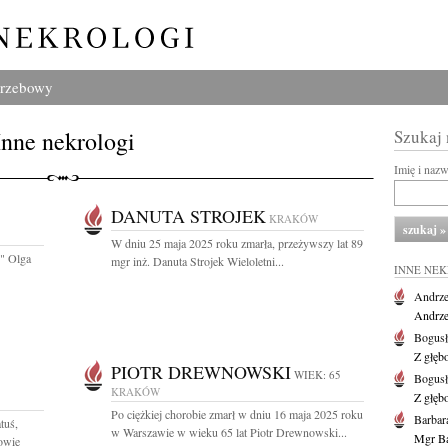
grzebowy
Inne nekrologi
Szukaj
Imię i naz
DANUTA STROJEK
KRAKÓW
W dniu 25 maja 2025 roku zmarła, przeżywszy lat 89
 " Olga
mgr inż. Danuta Strojek Wieloletni...
INNE NE
Andrze
Andrzej
Bogus
Z głęb
PIOTR DREWNOWSKI
WIEK: 65
Bogus
KRAKÓW
Z głęb
Po ciężkiej chorobie zmarł w dniu 16 maja 2025 roku
Barbar
tuś,
w Warszawie w wieku 65 lat Piotr Drewnowski...
Mgr Ba
owie