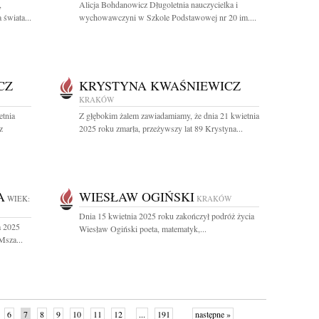
,
Alicja Bohdanowicz Długoletnia nauczycielka i
 świata...
wychowawczyni w Szkole Podstawowej nr 20 im....
CZ
KRYSTYNA KWAŚNIEWICZ
KRAKÓW
etnia
Z głębokim żalem zawiadamiamy, że dnia 21 kwietnia
z
2025 roku zmarła, przeżywszy lat 89 Krystyna...
A
WIESŁAW OGIŃSKI
WIEK:
KRAKÓW
Dnia 15 kwietnia 2025 roku zakończył podróż życia
a 2025
Wiesław Ogiński poeta, matematyk,...
Msza...
6
7
8
9
10
11
12
...
191
następne »