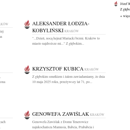
Józef 
Z głęb
+ więc
ALEKSANDER ŁODZIA-
AKÓW
KOBYLIŃSKI
iej
KRAKÓW
ma
"...Dzień, nocą hejnał Mariacki brzmi. Kraków to
miasto najdroższe mi..." Z głębokim...
KRZYSZTOF KUBICA
KRAKÓW
,
Z głębokim smutkiem i żalem zawiadamiamy, że dnia
zona
10 maja 2025 roku, przeżywszy lat 71, po...
GENOWEFA ZAWIŚLAK
KRAKÓW
cach
Genowefa Zawiślak z Domu Tenerowicz
.
najukochańsza Mamusia, Babcia, Prababcia i