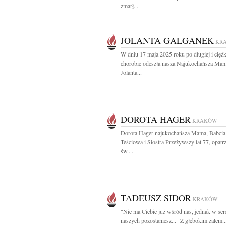
zmarł...
JOLANTA GALGANEK
KR
W dniu 17 maja 2025 roku po długiej i ciężk
chorobie odeszła nasza Najukochańsza Ma
Jolanta...
DOROTA HAGER
KRAKÓW
Dorota Hager najukochańsza Mama, Babcia
Teściowa i Siostra Przeżywszy lat 77, opatr
św....
TADEUSZ SIDOR
KRAKÓW
"Nie ma Ciebie już wśród nas, jednak w ser
naszych pozostaniesz..." Z głębokim żalem..