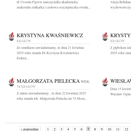
dr Urszula Figwer nauczycielka akademicka,
Alicja Bohdano
znakomita siatkarka i czołowa oszczepniczka świata...
wychowawczyni
KRYSTYNA KWAŚNIEWICZ
KRYSTY
KRAKÓW
KRAKÓW
Ze smutkiem zawiadamiamy, że dnia 21 kwietnia
Z głębokim żal
2025 roku zmarła Dr Krystyna Kwaśniewicz
2025 roku zmar
Doktor...
MAŁGORZATA PIELECKA
WIESŁA
WIEK:
74
KRAKÓW
Dnia 15 kwietn
Z żalem zawiadamiamy , że dnia 22 kwietnia 2025
Wiesław Ogińsk
roku zmarła lek. Małgorzata Pielecka lat 74 Msza...
« poprzednie
1
2
3
4
5
6
7
8
9
10
11
12