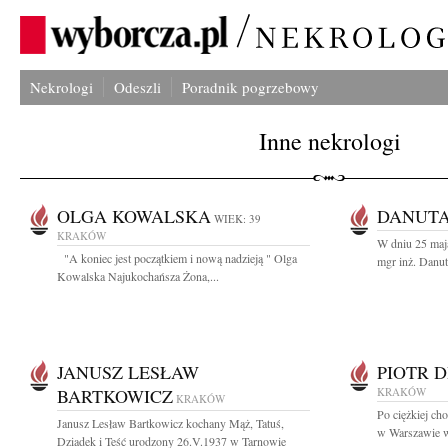
Nekrologi
Odeszli
Poradnik pogrzebowy
Inne nekrologi
OLGA KOWALSKA
DANUTA
WIEK: 39
KRAKÓW
W dniu 25 maja
"A koniec jest początkiem i nową nadzieją " Olga
mgr inż. Danuta
Kowalska Najukochańsza Żona,...
JANUSZ LESŁAW
PIOTR 
BARTKOWICZ
KRAKÓW
KRAKÓW
Po ciężkiej ch
Janusz Lesław Bartkowicz kochany Mąż, Tatuś,
w Warszawie w
Dziadek i Teść urodzony 26.V.1937 w Tarnowie