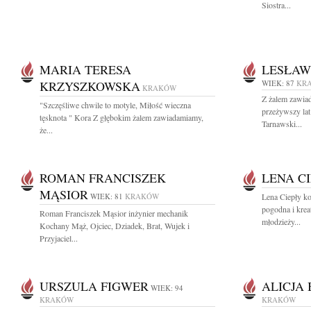
Siostra...
MARIA TERESA
LESŁAW
KRZYSZKOWSKA
WIEK: 87
KR
KRAKÓW
Z żalem zawiad
"Szczęśliwe chwile to motyle, Miłość wieczna
przeżywszy lat
tęsknota " Kora Z głębokim żalem zawiadamiamy,
Tarnawski...
że...
ROMAN FRANCISZEK
LENA C
MĄSIOR
WIEK: 81
KRAKÓW
Lena Ciepły k
pogodna i kr
Roman Franciszek Mąsior inżynier mechanik
młodzieży...
Kochany Mąż, Ojciec, Dziadek, Brat, Wujek i
Przyjaciel...
URSZULA FIGWER
ALICJA
WIEK: 94
KRAKÓW
KRAKÓW