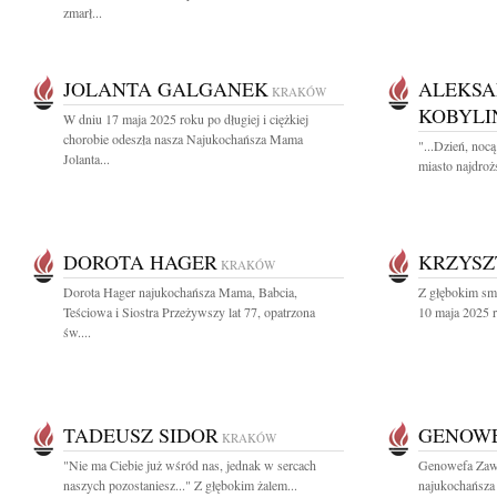
zmarł...
JOLANTA GALGANEK
ALEKSA
KRAKÓW
KOBYLI
W dniu 17 maja 2025 roku po długiej i ciężkiej
chorobie odeszła nasza Najukochańsza Mama
"...Dzień, noc
Jolanta...
miasto najdrożs
DOROTA HAGER
KRZYSZ
KRAKÓW
Dorota Hager najukochańsza Mama, Babcia,
Z głębokim sm
Teściowa i Siostra Przeżywszy lat 77, opatrzona
10 maja 2025 r
św....
TADEUSZ SIDOR
GENOWE
KRAKÓW
"Nie ma Ciebie już wśród nas, jednak w sercach
Genowefa Zaw
naszych pozostaniesz..." Z głębokim żalem...
najukochańsza 