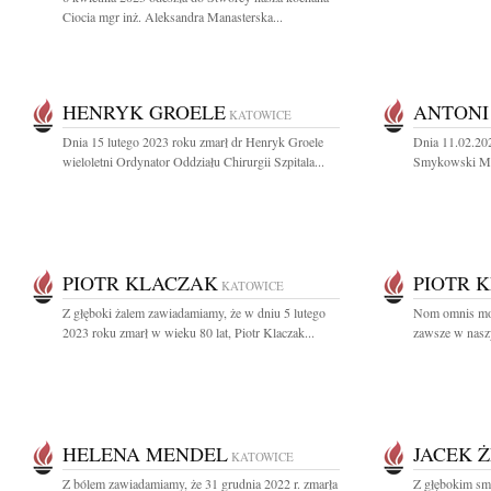
Ciocia mgr inż. Aleksandra Manasterska...
HENRYK GROELE
ANTONI
KATOWICE
Dnia 15 lutego 2023 roku zmarł dr Henryk Groele
Dnia 11.02.202
wieloletni Ordynator Oddziału Chirurgii Szpitala...
Smykowski Msz
PIOTR KLACZAK
PIOTR 
KATOWICE
Z głęboki żalem zawiadamiamy, że w dniu 5 lutego
Nom omnis mor
2023 roku zmarł w wieku 80 lat, Piotr Klaczak...
zawsze w naszy
HELENA MENDEL
JACEK 
KATOWICE
Z bólem zawiadamiamy, że 31 grudnia 2022 r. zmarła
Z głębokim sm