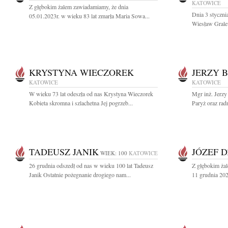
KATOWICE
Z głębokim żalem zawiadamiamy, że dnia
Dnia 3 styczni
05.01.2023r. w wieku 83 lat zmarła Maria Sowa...
Wiesław Grale
KRYSTYNA WIECZOREK
JERZY 
KATOWICE
KATOWICE
W wieku 73 lat odeszła od nas Krystyna Wieczorek
Mgr inż. Jerz
Kobieta skromna i szlachetna Jej pogrzeb...
Paryż oraz rad
TADEUSZ JANIK
JÓZEF D
WIEK: 100
KATOWICE
26 grudnia odszedł od nas w wieku 100 lat Tadeusz
Z głębokim ża
Janik Ostatnie pożegnanie drogiego nam...
11 grudnia 2022