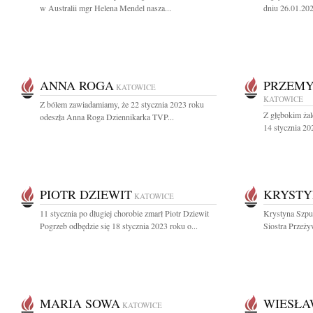
w Australii mgr Helena Mendel nasza...
dniu 26.01.202
ANNA ROGA
PRZEMY
KATOWICE
KATOWICE
Z bólem zawiadamiamy, że 22 stycznia 2023 roku
Z głębokim ża
odeszła Anna Roga Dziennikarka TVP...
14 stycznia 202
PIOTR DZIEWIT
KRYSTY
KATOWICE
11 stycznia po długiej chorobie zmarł Piotr Dziewit
Krystyna Szpu
Pogrzeb odbędzie się 18 stycznia 2023 roku o...
Siostra Przeżyw
MARIA SOWA
WIESŁA
KATOWICE