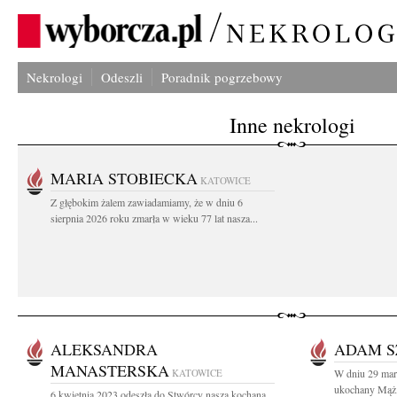
Nekrologi
Odeszli
Poradnik pogrzebowy
Inne nekrologi
MARIA STOBIECKA
KATOWICE
Z głębokim żalem zawiadamiamy, że w dniu 6
sierpnia 2026 roku zmarła w wieku 77 lat nasza...
ALEKSANDRA
ADAM S
MANASTERSKA
KATOWICE
W dniu 29 marc
ukochany Mąż,
6 kwietnia 2023 odeszła do Stwórcy nasza kochana