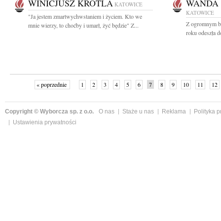
WINICJUSZ KROTLA
WANDA
KATOWICE
KATOWICE
"Ja jestem zmartwychwstaniem i życiem. Kto we
Z ogromnym bó
mnie wierzy, to choćby i umarł, żyć będzie" Z...
roku odeszła 
« poprzednie
1
2
3
4
5
6
7
8
9
10
11
12
Copyright © Wyborcza sp. z o.o.
O nas
Staże u nas
Reklama
Polityka 
Ustawienia prywatności