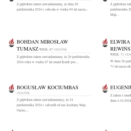
Z głębokim żalem zawiadamiamy, że dnia 20
Z głębokim ża
października 2024 r. odeszła w wieku 94 lat nasza...
października 2
Mąż...
BOHDAN MIROSŁAW
ELWIRA
TUMASZ
REWIŃS
WIEK: 87
GDAŃSK
WIEK: 71
GD
Z głębokim żalem zawiadamiamy, że 26 października
W dniu 26 paź
2024 roku w wieku 87 lat zmarł Kmdr por....
71 lat nasza u
BOGUSŁAW KOCIUMBAS
EUGENI
GDAŃSK
Z żalem i smut
Z głębokim żalem zawiadamiamyy, że 24
dniu 4.10.2024 
października 2024 r. odszedł od nas kochany Mąż,
Ojciec,...