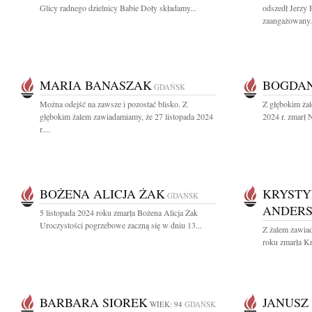
Glicy radnego dzielnicy Babie Doły składamy...
odszedł Jerzy 
zaangażowany.
MARIA BANASZAK
BOGDAN
GDAŃSK
Można odejść na zawsze i pozostać blisko. Z
Z głębokim żal
głębokim żalem zawiadamiamy, że 27 listopada 2024
2024 r. zmarł 
r....
BOŻENA ALICJA ŻAK
KRYSTY
GDAŃSK
ANDER
5 listopada 2024 roku zmarła Bożena Alicja Żak
Uroczystości pogrzebowe zaczną się w dniu 13...
Z żalem zawiad
roku zmarła Kr
BARBARA SIOREK
JANUSZ
WIEK: 94
GDAŃSK