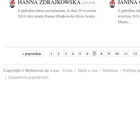
HANNA ZDRAJKOWSKA
JANINA
GDAŃSK
Z głębokim żalem zawiadamiam, że dnia 30 września
Z głębokim ża
2024 roku zmarła Hanna Zdrajkowska Msza święta...
września 2024 
Mama,...
« poprzednie
1
2
3
4
5
6
7
8
9
10
11
12
Copyright © Wyborcza sp. z o.o.
O nas
Staże u nas
Reklama
Polityka 
Ustawienia prywatności