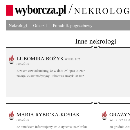
Nekrologi
Odeszli
Poradnik pogrzebowy
Inne nekrologi
LUBOMIRA BOŻYK
WIEK: 102
GDAŃSK
Z żalem zawiadamiamy, że w dniu 25 lipca 2026 r.
zmarła lekarz medycyny Lubomira Bożyk lat 102...
MARIA RYBICKA-KOSIAK
GRAŻYN
GDAŃSK
WIEK: 92
GD
Ze smutkiem informujemy, że 2 stycznia 2025 roku
30 grudnia 202