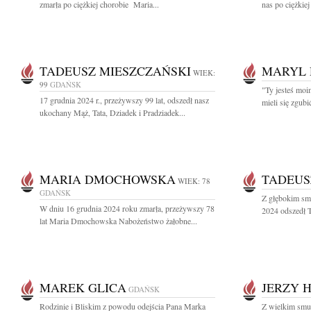
zmarła po ciężkiej chorobie Maria...
nas po ciężkie
TADEUSZ MIESZCZAŃSKI
MARYL
WIEK:
99
GDAŃSK
"Ty jesteś mo
17 grudnia 2024 r., przeżywszy 99 lat, odszedł nasz
mieli się zgubi
ukochany Mąż, Tata, Dziadek i Pradziadek...
MARIA DMOCHOWSKA
TADEUS
WIEK: 78
GDAŃSK
Z głębokim sm
W dniu 16 grudnia 2024 roku zmarła, przeżywszy 78
2024 odszedł T
lat Maria Dmochowska Nabożeństwo żałobne...
MAREK GLICA
JERZY 
GDAŃSK
Rodzinie i Bliskim z powodu odejścia Pana Marka
Z wielkim smu