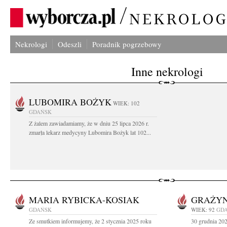
Nekrologi
Odeszli
Poradnik pogrzebowy
Inne nekrologi
LUBOMIRA BOŻYK
WIEK: 102
GDAŃSK
Z żalem zawiadamiamy, że w dniu 25 lipca 2026 r.
zmarła lekarz medycyny Lubomira Bożyk lat 102...
MARIA RYBICKA-KOSIAK
GRAŻYN
GDAŃSK
WIEK: 92
GD
Ze smutkiem informujemy, że 2 stycznia 2025 roku
30 grudnia 202