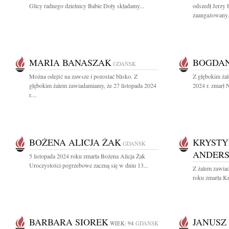
Glicy radnego dzielnicy Babie Doły składamy...
odszedł Jerzy 
zaangażowany.
MARIA BANASZAK
BOGDAN
GDAŃSK
Można odejść na zawsze i pozostać blisko. Z
Z głębokim żal
głębokim żalem zawiadamiamy, że 27 listopada 2024
2024 r. zmarł 
r....
BOŻENA ALICJA ŻAK
KRYSTY
GDAŃSK
ANDER
5 listopada 2024 roku zmarła Bożena Alicja Żak
Uroczystości pogrzebowe zaczną się w dniu 13...
Z żalem zawiad
roku zmarła Kr
BARBARA SIOREK
JANUSZ
WIEK: 94
GDAŃSK