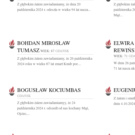
Z głębokim żalem zawiadamiamy, że dnia 20
Z głębokim ża
października 2024 r. odeszła w wieku 94 lat nasza...
października 2
Mąż...
BOHDAN MIROSŁAW
ELWIRA
TUMASZ
REWIŃS
WIEK: 87
GDAŃSK
WIEK: 71
GD
Z głębokim żalem zawiadamiamy, że 26 października
W dniu 26 paź
2024 roku w wieku 87 lat zmarł Kmdr por....
71 lat nasza u
BOGUSŁAW KOCIUMBAS
EUGENI
GDAŃSK
Z żalem i smut
Z głębokim żalem zawiadamiamyy, że 24
dniu 4.10.2024 
października 2024 r. odszedł od nas kochany Mąż,
Ojciec,...