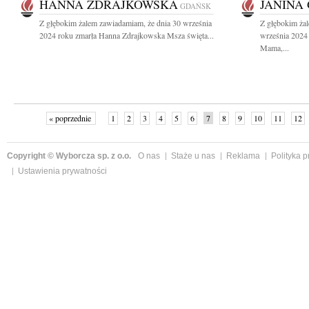
HANNA ZDRAJKOWSKA
JANINA
GDAŃSK
Z głębokim żalem zawiadamiam, że dnia 30 września
Z głębokim ża
2024 roku zmarła Hanna Zdrajkowska Msza święta...
września 2024 
Mama,...
« poprzednie
1
2
3
4
5
6
7
8
9
10
11
12
Copyright © Wyborcza sp. z o.o.
O nas
Staże u nas
Reklama
Polityka 
Ustawienia prywatności