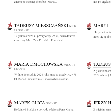
zmarła po ciężkiej chorobie Maria...
nas po ciężkie
TADEUSZ MIESZCZAŃSKI
MARYL
WIEK:
99
GDAŃSK
"Ty jesteś mo
17 grudnia 2024 r., przeżywszy 99 lat, odszedł nasz
mieli się zgubi
ukochany Mąż, Tata, Dziadek i Pradziadek...
MARIA DMOCHOWSKA
TADEUS
WIEK: 78
GDAŃSK
Z głębokim sm
W dniu 16 grudnia 2024 roku zmarła, przeżywszy 78
2024 odszedł T
lat Maria Dmochowska Nabożeństwo żałobne...
MAREK GLICA
JERZY 
GDAŃSK
Rodzinie i Bliskim z powodu odejścia Pana Marka
Z wielkim smu