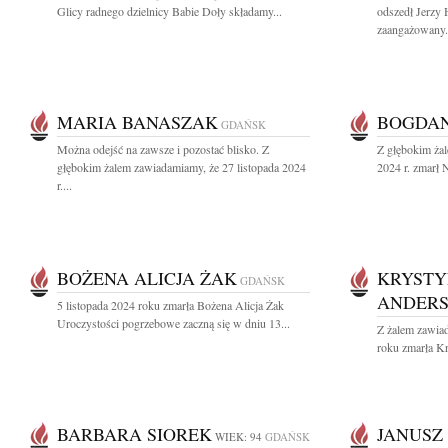
Glicy radnego dzielnicy Babie Doły składamy...
odszedł Jerzy 
zaangażowany.
MARIA BANASZAK
BOGDAN
GDAŃSK
Można odejść na zawsze i pozostać blisko. Z
Z głębokim żal
głębokim żalem zawiadamiamy, że 27 listopada 2024
2024 r. zmarł 
r....
BOŻENA ALICJA ŻAK
KRYSTY
GDAŃSK
ANDER
5 listopada 2024 roku zmarła Bożena Alicja Żak
Uroczystości pogrzebowe zaczną się w dniu 13...
Z żalem zawiad
roku zmarła Kr
BARBARA SIOREK
JANUSZ
WIEK: 94
GDAŃSK