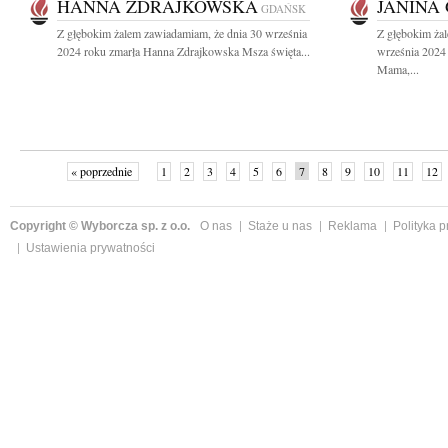
HANNA ZDRAJKOWSKA
JANINA
GDAŃSK
Z głębokim żalem zawiadamiam, że dnia 30 września
Z głębokim ża
2024 roku zmarła Hanna Zdrajkowska Msza święta...
września 2024 
Mama,...
« poprzednie
1
2
3
4
5
6
7
8
9
10
11
12
Copyright © Wyborcza sp. z o.o.
O nas
Staże u nas
Reklama
Polityka 
Ustawienia prywatności