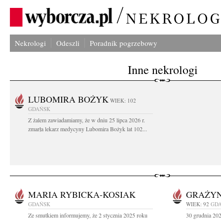
Nekrologi
Odeszli
Poradnik pogrzebowy
Inne nekrologi
LUBOMIRA BOŻYK
WIEK: 102
GDAŃSK
Z żalem zawiadamiamy, że w dniu 25 lipca 2026 r.
zmarła lekarz medycyny Lubomira Bożyk lat 102...
MARIA RYBICKA-KOSIAK
GRAŻYN
GDAŃSK
WIEK: 92
GD
Ze smutkiem informujemy, że 2 stycznia 2025 roku
30 grudnia 202