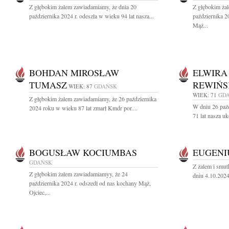
Z głębokim żalem zawiadamiamy, że dnia 20
Z głębokim ża
października 2024 r. odeszła w wieku 94 lat nasza...
października 2
Mąż...
BOHDAN MIROSŁAW
ELWIRA
TUMASZ
REWIŃS
WIEK: 87
GDAŃSK
WIEK: 71
GD
Z głębokim żalem zawiadamiamy, że 26 października
W dniu 26 paź
2024 roku w wieku 87 lat zmarł Kmdr por....
71 lat nasza u
BOGUSŁAW KOCIUMBAS
EUGENI
GDAŃSK
Z żalem i smut
Z głębokim żalem zawiadamiamyy, że 24
dniu 4.10.2024 
października 2024 r. odszedł od nas kochany Mąż,
Ojciec,...