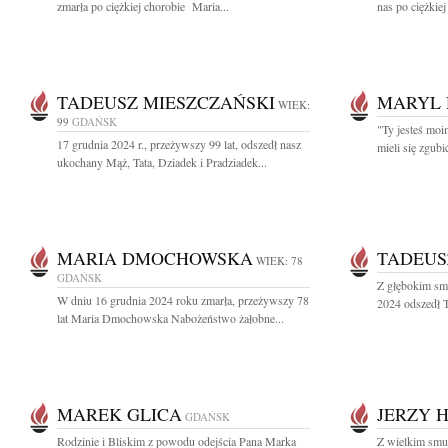
zmarła po ciężkiej chorobie Maria...
nas po ciężkie
TADEUSZ MIESZCZAŃSKI
MARYL
WIEK:
99
GDAŃSK
"Ty jesteś mo
17 grudnia 2024 r., przeżywszy 99 lat, odszedł nasz
mieli się zgubi
ukochany Mąż, Tata, Dziadek i Pradziadek...
MARIA DMOCHOWSKA
TADEUS
WIEK: 78
GDAŃSK
Z głębokim sm
W dniu 16 grudnia 2024 roku zmarła, przeżywszy 78
2024 odszedł T
lat Maria Dmochowska Nabożeństwo żałobne...
MAREK GLICA
JERZY 
GDAŃSK
Rodzinie i Bliskim z powodu odejścia Pana Marka
Z wielkim smu