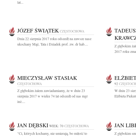
lat...
JÓZEF ŚWIĄTEK
TADEUS
CZĘSTOCHOWA
KRAWC
Dnia 22 sierpnia 2017 roku odszedł na zawsze nasz
ukochany Mąż, Tata i Dziadek prof. zw. dr hab....
Z głębokim żal
2017 roku zmar
MIECZYSŁAW STASIAK
ELŻBIE
CZĘSTOCHOWA
92
CZĘSTOC
Z głębokim żalem zawiadamiamy, że w dniu 23
W dniu 23 sier
sierpnia 2017 w wieku 74 lat odszedł od nas mgr
Elżbieta Pieku
inż....
JAN DĘBSKI
JAN LI
WIEK: 70
CZĘSTOCHOWA
"Ci, których kochamy, nie umierają, bo miłość to
Z głębokim sm