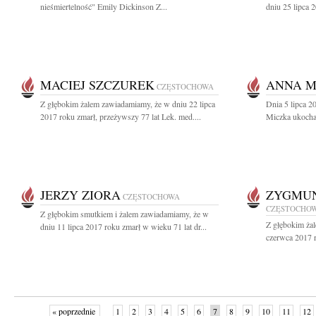
nieśmiertelność" Emily Dickinson Z...
dniu 25 lipca 2
MACIEJ SZCZUREK
ANNA M
CZĘSTOCHOWA
Z głębokim żalem zawiadamiamy, że w dniu 22 lipca
Dnia 5 lipca 2
2017 roku zmarł, przeżywszy 77 lat Lek. med....
Miczka ukocha
JERZY ZIORA
ZYGMUN
CZĘSTOCHOWA
CZĘSTOCHO
Z głębokim smutkiem i żalem zawiadamiamy, że w
Z głębokim ża
dniu 11 lipca 2017 roku zmarł w wieku 71 lat dr...
czerwca 2017 r
« poprzednie
1
2
3
4
5
6
7
8
9
10
11
12