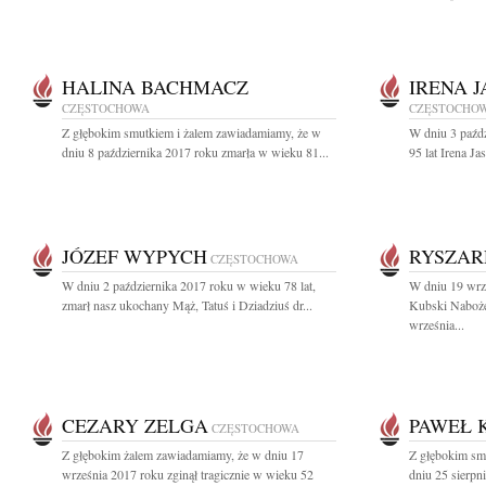
HALINA BACHMACZ
IRENA 
CZĘSTOCHOWA
CZĘSTOCHO
Z głębokim smutkiem i żalem zawiadamiamy, że w
W dniu 3 paźd
dniu 8 października 2017 roku zmarła w wieku 81...
95 lat Irena J
JÓZEF WYPYCH
RYSZAR
CZĘSTOCHOWA
W dniu 2 października 2017 roku w wieku 78 lat,
W dniu 19 wrz
zmarł nasz ukochany Mąż, Tatuś i Dziadziuś dr...
Kubski Naboże
września...
CEZARY ZELGA
PAWEŁ 
CZĘSTOCHOWA
Z głębokim żalem zawiadamiamy, że w dniu 17
Z głębokim sm
września 2017 roku zginął tragicznie w wieku 52
dniu 25 sierpn