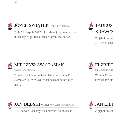
lat...
JÓZEF ŚWIĄTEK
TADEUS
CZĘSTOCHOWA
KRAWC
Dnia 22 sierpnia 2017 roku odszedł na zawsze nasz
ukochany Mąż, Tata i Dziadek prof. zw. dr hab....
Z głębokim żal
2017 roku zmar
MIECZYSŁAW STASIAK
ELŻBIE
CZĘSTOCHOWA
92
CZĘSTOC
Z głębokim żalem zawiadamiamy, że w dniu 23
W dniu 23 sier
sierpnia 2017 w wieku 74 lat odszedł od nas mgr
Elżbieta Pieku
inż....
JAN DĘBSKI
JAN LI
WIEK: 70
CZĘSTOCHOWA
"Ci, których kochamy, nie umierają, bo miłość to
Z głębokim sm