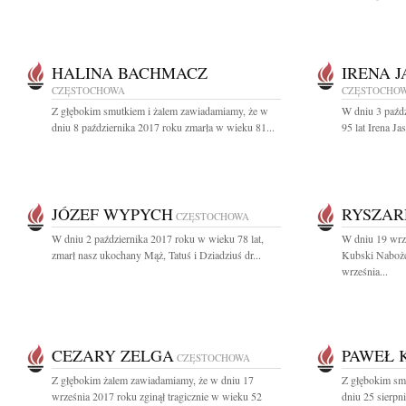
HALINA BACHMACZ
IRENA 
CZĘSTOCHOWA
CZĘSTOCHO
Z głębokim smutkiem i żalem zawiadamiamy, że w
W dniu 3 paźd
dniu 8 października 2017 roku zmarła w wieku 81...
95 lat Irena J
JÓZEF WYPYCH
RYSZAR
CZĘSTOCHOWA
W dniu 2 października 2017 roku w wieku 78 lat,
W dniu 19 wrz
zmarł nasz ukochany Mąż, Tatuś i Dziadziuś dr...
Kubski Naboże
września...
CEZARY ZELGA
PAWEŁ 
CZĘSTOCHOWA
Z głębokim żalem zawiadamiamy, że w dniu 17
Z głębokim sm
września 2017 roku zginął tragicznie w wieku 52
dniu 25 sierpn