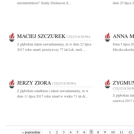
nieśmiertelność" Emily Dickinson Z...
dniu 25 lipca 2
MACIEJ SZCZUREK
ANNA M
CZĘSTOCHOWA
Z głębokim żalem zawiadamiamy, że w dniu 22 lipca
Dnia 5 lipca 2
2017 roku zmarł, przeżywszy 77 lat Lek. med....
Miczka ukocha
JERZY ZIORA
ZYGMUN
CZĘSTOCHOWA
CZĘSTOCHO
Z głębokim smutkiem i żalem zawiadamiamy, że w
Z głębokim ża
dniu 11 lipca 2017 roku zmarł w wieku 71 lat dr...
czerwca 2017 r
« poprzednie
1
2
3
4
5
6
7
8
9
10
11
12