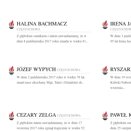
HALINA BACHMACZ
IRENA 
CZĘSTOCHOWA
CZĘSTOCHO
Z głębokim smutkiem i żalem zawiadamiamy, że w
W dniu 3 paźd
dniu 8 października 2017 roku zmarła w wieku 81...
95 lat Irena J
JÓZEF WYPYCH
RYSZAR
CZĘSTOCHOWA
W dniu 2 października 2017 roku w wieku 78 lat,
W dniu 19 wrz
zmarł nasz ukochany Mąż, Tatuś i Dziadziuś dr...
Kubski Naboże
września...
CEZARY ZELGA
PAWEŁ 
CZĘSTOCHOWA
Z głębokim żalem zawiadamiamy, że w dniu 17
Z głębokim sm
września 2017 roku zginął tragicznie w wieku 52
dniu 25 sierpn