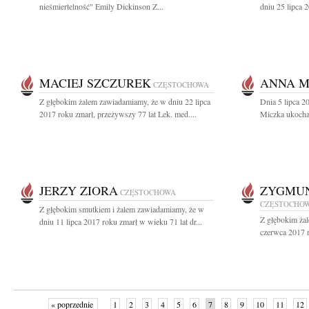
nieśmiertelność" Emily Dickinson Z...
dniu 25 lipca 2
MACIEJ SZCZUREK
ANNA M
CZĘSTOCHOWA
Z głębokim żalem zawiadamiamy, że w dniu 22 lipca
Dnia 5 lipca 2
2017 roku zmarł, przeżywszy 77 lat Lek. med....
Miczka ukocha
JERZY ZIORA
ZYGMUN
CZĘSTOCHOWA
CZĘSTOCHO
Z głębokim smutkiem i żalem zawiadamiamy, że w
Z głębokim ża
dniu 11 lipca 2017 roku zmarł w wieku 71 lat dr...
czerwca 2017 r
« poprzednie
1
2
3
4
5
6
7
8
9
10
11
12