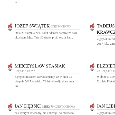
lat...
JÓZEF ŚWIĄTEK
TADEUS
CZĘSTOCHOWA
KRAWC
Dnia 22 sierpnia 2017 roku odszedł na zawsze nasz
ukochany Mąż, Tata i Dziadek prof. zw. dr hab....
Z głębokim żal
2017 roku zmar
MIECZYSŁAW STASIAK
ELŻBIE
CZĘSTOCHOWA
92
CZĘSTOC
Z głębokim żalem zawiadamiamy, że w dniu 23
W dniu 23 sier
sierpnia 2017 w wieku 74 lat odszedł od nas mgr
Elżbieta Pieku
inż....
JAN DĘBSKI
JAN LI
WIEK: 70
CZĘSTOCHOWA
"Ci, których kochamy, nie umierają, bo miłość to
Z głębokim sm