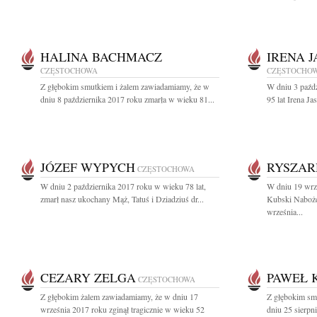
HALINA BACHMACZ
IRENA 
CZĘSTOCHOWA
CZĘSTOCHO
Z głębokim smutkiem i żalem zawiadamiamy, że w
W dniu 3 paźd
dniu 8 października 2017 roku zmarła w wieku 81...
95 lat Irena J
JÓZEF WYPYCH
RYSZAR
CZĘSTOCHOWA
W dniu 2 października 2017 roku w wieku 78 lat,
W dniu 19 wrz
zmarł nasz ukochany Mąż, Tatuś i Dziadziuś dr...
Kubski Naboże
września...
CEZARY ZELGA
PAWEŁ 
CZĘSTOCHOWA
Z głębokim żalem zawiadamiamy, że w dniu 17
Z głębokim sm
września 2017 roku zginął tragicznie w wieku 52
dniu 25 sierpn