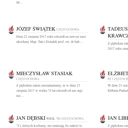
lat...
JÓZEF ŚWIĄTEK
TADEUS
CZĘSTOCHOWA
KRAWC
Dnia 22 sierpnia 2017 roku odszedł na zawsze nasz
ukochany Mąż, Tata i Dziadek prof. zw. dr hab....
Z głębokim żal
2017 roku zmar
MIECZYSŁAW STASIAK
ELŻBIE
CZĘSTOCHOWA
92
CZĘSTOC
Z głębokim żalem zawiadamiamy, że w dniu 23
W dniu 23 sier
sierpnia 2017 w wieku 74 lat odszedł od nas mgr
Elżbieta Pieku
inż....
JAN DĘBSKI
JAN LI
WIEK: 70
CZĘSTOCHOWA
"Ci, których kochamy, nie umierają, bo miłość to
Z głębokim sm