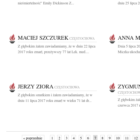
nieśmiertelność" Emily Dickinson Z...
dniu 25 lipca 2
MACIEJ SZCZUREK
ANNA M
CZĘSTOCHOWA
Z głębokim żalem zawiadamiamy, że w dniu 22 lipca
Dnia 5 lipca 2
2017 roku zmarł, przeżywszy 77 lat Lek. med....
Miczka ukocha
JERZY ZIORA
ZYGMUN
CZĘSTOCHOWA
CZĘSTOCHO
Z głębokim smutkiem i żalem zawiadamiamy, że w
Z głębokim ża
dniu 11 lipca 2017 roku zmarł w wieku 71 lat dr...
czerwca 2017 r
« poprzednie
1
2
3
4
5
6
7
8
9
10
11
12