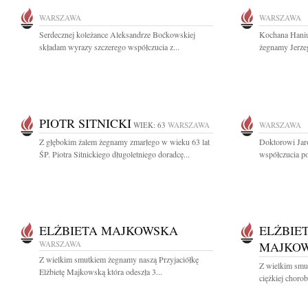
WARSZAWA
WARSZAWA
Serdecznej koleżance Aleksandrze Boćkowskiej
Kochana Haniu
składam wyrazy szczerego współczucia z...
żegnamy Jerzeg
PIOTR SITNICKI
WIEK: 63
WARSZAWA
WARSZAWA
Z głębokim żalem żegnamy zmarłego w wieku 63 lat
Doktorowi Ja
ŚP. Piotra Sitnickiego długoletniego doradcę...
współczucia po
ELŻBIETA MAJKOWSKA
ELŻBIE
WARSZAWA
MAJKO
Z wielkim smutkiem żegnamy naszą Przyjaciółkę
Z wielkim smu
Elżbietę Majkowską która odeszła 3...
ciężkiej chorobi