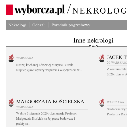
Nekrologi
Odeszli
Poradnik pogrzebowy
Inne nekrologi
JACEK 
WARSZAWA
79
WARSZAW
Naszej kochanej i dzielnej Marylce Butruk
Z wielkim żale
Najcieplejsze wyrazy wsparcia i współczucia w...
2026 roku w Au
MAŁGORZATA KOŚCIELSKA
WARSZAWA
WARSZAWA
Serdeczne wyr
W dniu 3 sierpnia 2026 roku zmarła Profesor
Profesora Dar
Małgorzata Kościelska Jej prace badawcze i
praktyka...