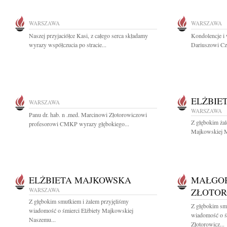
WARSZAWA
WARSZAWA
Naszej przyjaciółce Kasi, z całego serca składamy
Kondolencje i
wyrazy współczucia po stracie...
Dariuszowi Cz
ELŻBIE
WARSZAWA
WARSZAWA
Panu dr. hab. n .med. Marcinowi Złotorowiczowi
Z głębokim żal
profesorowi CMKP wyrazy głębokiego...
Majkowskiej M
ELŻBIETA MAJKOWSKA
MAŁGO
WARSZAWA
ZŁOTOR
Z głębokim smutkiem i żalem przyjęliśmy
Z głębokim smu
wiadomość o śmierci Elżbiety Majkowskiej
wiadomość o ś
Naszemu...
Złotorowicz...