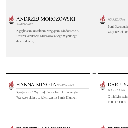
ANDRZEJ MOROZOWSKI
WARSZAWA
WARSZAWA
Pani Dziekanie
Z głębokim smutkiem przyjąłem wiadomość o
współczucia or
śmierci Andrzeja Morozowskiego wybitnego
dziennikarza,...
HANNA MINOTA
DARIUS
WARSZAWA
WARSZAWA
Społeczność Wydziału Socjologii Uniwersytetu
Z wielkim żal
Warszawskiego z żalem żegna Panią Hannę...
Pana Dariusza 