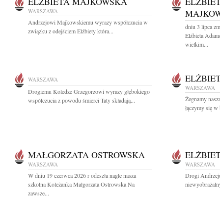
ELŻBIETA MAJKOWSKA
ELŻBIE
WARSZAWA
MAJKO
Andrzejowi Majkowskiemu wyrazy współczucia w
dniu 3 lipca z
związku z odejściem Elżbiety która...
Elżbieta Adam
wielkim...
ELŻBIE
WARSZAWA
WARSZAWA
Drogiemu Koledze Grzegorzowi wyrazy głębokiego
Żegnamy naszą
współczucia z powodu śmierci Taty składają...
łączymy się w 
MAŁGORZATA OSTROWSKA
ELŻBIE
WARSZAWA
WARSZAWA
W dniu 19 czerwca 2026 r odeszła nagle nasza
Drogi Andrzeju
szkolna Koleżanka Małgorzata Ostrowska Na
niewyobrażalny
zawsze...