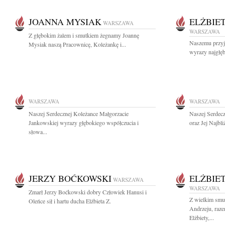
JOANNA MYSIAK
ELŻBIE
WARSZAWA
WARSZAWA
Z głębokim żalem i smutkiem żegnamy Joannę
Naszemu przy
Mysiak naszą Pracownicę, Koleżankę i...
wyrazy najgłę
WARSZAWA
WARSZAWA
Naszej Serdecznej Koleżance Małgorzacie
Naszej Serdec
Jankowskiej wyrazy głębokiego współczucia i
oraz Jej Najbl
słowa...
JERZY BOĆKOWSKI
ELŻBIE
WARSZAWA
WARSZAWA
Zmarł Jerzy Boćkowski dobry Człowiek Hanusi i
Z wielkim smu
Oleńce sił i hartu ducha Elżbieta Z.
Andrzeju, raz
Elżbiety,...