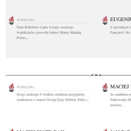
EUGENI
WARSZAWA
Panu Robertowi Lupie wyrazy szczerego
Z ogromnym ża
współczucia z powodu śmierci Mamy składają
Pana prof. dra
Prezes,...
MACIEJ
WARSZAWA
Drogi Andrzeju Z wielkim smutkiem przyjęliśmy
Ze smutkiem p
wiadomość o śmierci Twojej Żony Elżbiety Tobie i...
Pulkownika Me
naszym...