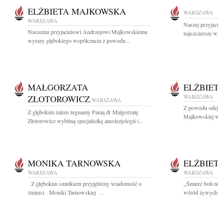
ELŻBIETA MAJKOWSKA
WARSZAWA
WARSZAWA
Naszej przyjac
Naszemu przyjacielowi Andrzejowi Majkowskiemu
najszczersze w
wyrazy głębokiego współczucia z powodu...
MAŁGORZATA
ELŻBIE
ZŁOTOROWICZ
WARSZAWA
WARSZAWA
Z powodu odejś
Z głębokim żalem żegnamy Panią dr Małgorzatę
Majkowskiej w
Złotorowicz wybitną specjalistkę anestezjologii i...
MONIKA TARNOWSKA
ELŻBIE
WARSZAWA
WARSZAWA
Z głębokim smutkiem przyjęliśmy wiadomość o
,,Śmierć boli n
śmierci Moniki Tarnowskiej ...
wśród żywych z