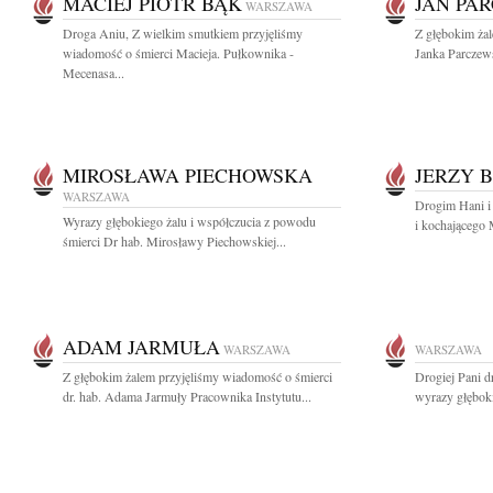
MACIEJ PIOTR BĄK
JAN PA
WARSZAWA
Droga Aniu, Z wielkim smutkiem przyjęliśmy
Z głębokim ża
wiadomość o śmierci Macieja. Pułkownika -
Janka Parczews
Mecenasa...
MIROSŁAWA PIECHOWSKA
JERZY 
WARSZAWA
Drogim Hani i
Wyrazy głębokiego żalu i współczucia z powodu
i kochającego 
śmierci Dr hab. Mirosławy Piechowskiej...
ADAM JARMUŁA
WARSZAWA
WARSZAWA
Z głębokim żalem przyjęliśmy wiadomość o śmierci
Drogiej Pani 
dr. hab. Adama Jarmuły Pracownika Instytutu...
wyrazy głęboki