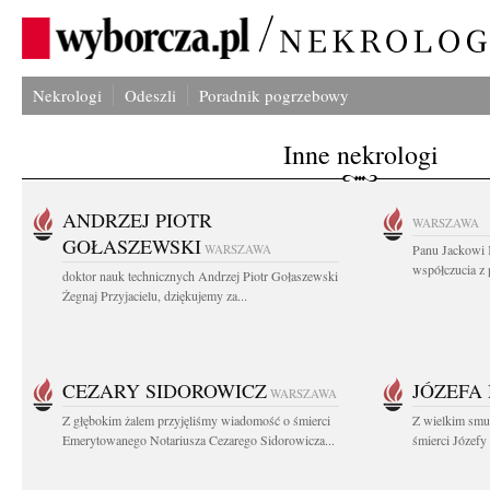
Nekrologi
Odeszli
Poradnik pogrzebowy
Inne nekrologi
ANDRZEJ PIOTR
WARSZAWA
GOŁASZEWSKI
WARSZAWA
Panu Jackowi 
współczucia z 
doktor nauk technicznych Andrzej Piotr Gołaszewski
Żegnaj Przyjacielu, dziękujemy za...
CEZARY SIDOROWICZ
JÓZEFA
WARSZAWA
Z głębokim żalem przyjęliśmy wiadomość o śmierci
Z wielkim smu
Emerytowanego Notariusza Cezarego Sidorowicza...
śmierci Józefy