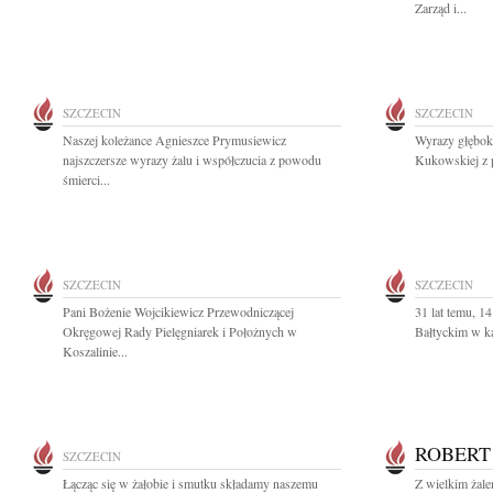
Zarząd i...
SZCZECIN
SZCZECIN
Naszej koleżance Agnieszce Prymusiewicz
Wyrazy głęboki
najszczersze wyrazy żalu i współczucia z powodu
Kukowskiej z p
śmierci...
SZCZECIN
SZCZECIN
Pani Bożenie Wojcikiewicz Przewodniczącej
31 lat temu, 1
Okręgowej Rady Pielęgniarek i Położnych w
Bałtyckim w ka
Koszalinie...
ROBERT
SZCZECIN
Łącząc się w żałobie i smutku składamy naszemu
Z wielkim żal