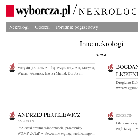
Nekrologi
Odeszli
Poradnik pogrzebowy
Inne nekrologi
BOGDAN
Marysiu, jesteśmy z Tobą. Przytulamy. Ala, Marysia,
LICKEN
Wiesia, Weronika, Basia i Michał, Dorota i...
Drogiemu Kole
wyrazy głęboki
ANDRZEJ PERTKIEWICZ
SZCZECIN
SZCZECIN
Dla Pana Krzys
Poruszeni smutną wiadomością, pracownicy
Najbliższym wy
WOMP-ZCLiP w Szczecinie żegnają wieloletniego...