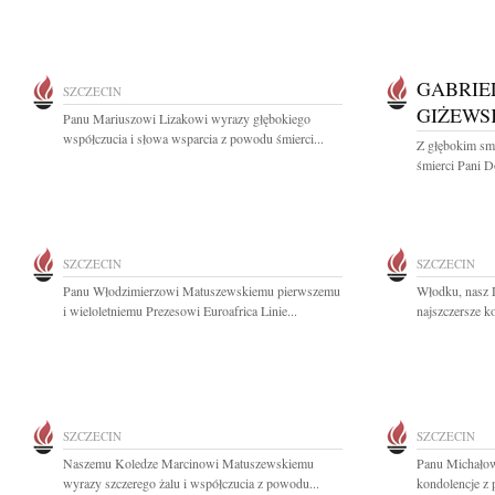
GABRIE
SZCZECIN
GIŻEWS
Panu Mariuszowi Lizakowi wyrazy głębokiego
współczucia i słowa wsparcia z powodu śmierci...
Z głębokim sm
śmierci Pani Do
SZCZECIN
SZCZECIN
Panu Włodzimierzowi Matuszewskiemu pierwszemu
Włodku, nasz D
i wieloletniemu Prezesowi Euroafrica Linie...
najszczersze k
SZCZECIN
SZCZECIN
Naszemu Koledze Marcinowi Matuszewskiemu
Panu Michałow
wyrazy szczerego żalu i współczucia z powodu...
kondolencje z