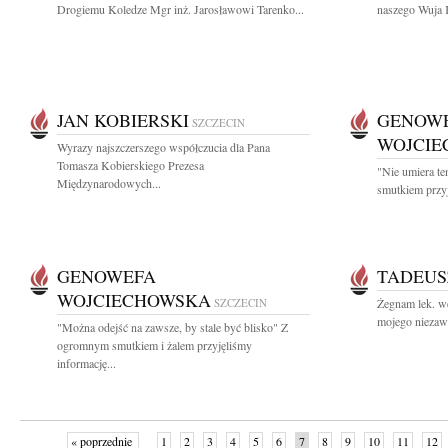
Drogiemu Koledze Mgr inż. Jarosławowi Tarenko...
naszego Wuja K
JAN KOBIERSKI
GENOW
SZCZECIN
WOJCI
Wyrazy najszczerszego współczucia dla Pana
Tomasza Kobierskiego Prezesa
"Nie umiera te
Międzynarodowych...
smutkiem przyj
GENOWEFA
TADEUS
WOJCIECHOWSKA
SZCZECIN
Żegnam lek. we
mojego niezawo
"Można odejść na zawsze, by stale być blisko" Z
ogromnym smutkiem i żalem przyjęliśmy
informację...
« poprzednie
1
2
3
4
5
6
7
8
9
10
11
12