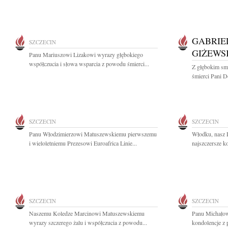
GABRIE
SZCZECIN
GIŻEWS
Panu Mariuszowi Lizakowi wyrazy głębokiego
współczucia i słowa wsparcia z powodu śmierci...
Z głębokim sm
śmierci Pani Do
SZCZECIN
SZCZECIN
Panu Włodzimierzowi Matuszewskiemu pierwszemu
Włodku, nasz D
i wieloletniemu Prezesowi Euroafrica Linie...
najszczersze k
SZCZECIN
SZCZECIN
Naszemu Koledze Marcinowi Matuszewskiemu
Panu Michałow
wyrazy szczerego żalu i współczucia z powodu...
kondolencje z