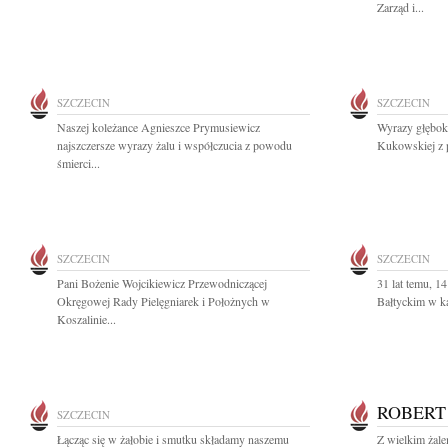
Zarząd i...
SZCZECIN
SZCZECIN
Naszej koleżance Agnieszce Prymusiewicz
Wyrazy głęboki
najszczersze wyrazy żalu i współczucia z powodu
Kukowskiej z p
śmierci...
SZCZECIN
SZCZECIN
Pani Bożenie Wojcikiewicz Przewodniczącej
31 lat temu, 1
Okręgowej Rady Pielęgniarek i Położnych w
Bałtyckim w ka
Koszalinie...
ROBERT
SZCZECIN
Łącząc się w żałobie i smutku składamy naszemu
Z wielkim żal