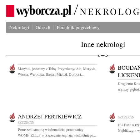
Nekrologi
Odeszli
Poradnik pogrzebowy
Inne nekrologi
BOGDAN
Marysiu, jesteśmy z Tobą. Przytulamy. Ala, Marysia,
LICKEN
Wiesia, Weronika, Basia i Michał, Dorota i...
Drogiemu Kole
wyrazy głęboki
ANDRZEJ PERTKIEWICZ
SZCZECIN
SZCZECIN
Dla Pana Krzys
Poruszeni smutną wiadomością, pracownicy
Najbliższym wy
WOMP-ZCLiP w Szczecinie żegnają wieloletniego...