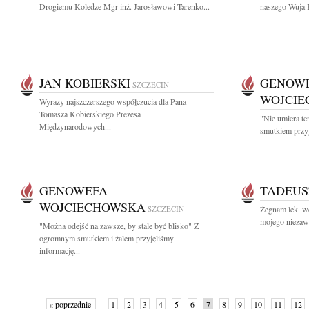
Drogiemu Koledze Mgr inż. Jarosławowi Tarenko...
naszego Wuja K
JAN KOBIERSKI
GENOW
SZCZECIN
WOJCI
Wyrazy najszczerszego współczucia dla Pana
Tomasza Kobierskiego Prezesa
"Nie umiera te
Międzynarodowych...
smutkiem przyj
GENOWEFA
TADEUS
WOJCIECHOWSKA
SZCZECIN
Żegnam lek. we
mojego niezawo
"Można odejść na zawsze, by stale być blisko" Z
ogromnym smutkiem i żalem przyjęliśmy
informację...
« poprzednie
1
2
3
4
5
6
7
8
9
10
11
12