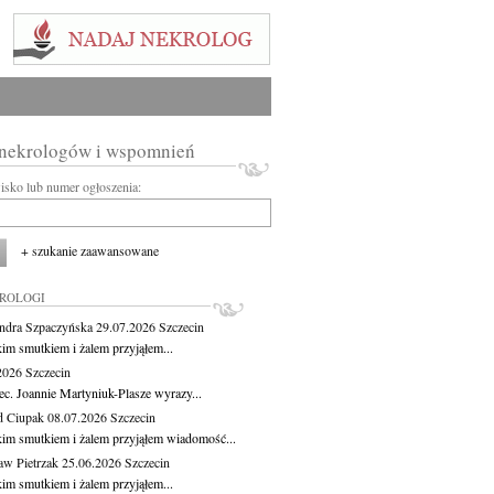
 nekrologów i wspomnień
wisko lub numer ogłoszenia:
+ szukanie zaawansowane
KROLOGI
ndra Szpaczyńska
29.07.2026
Szczecin
kim smutkiem i żalem przyjąłem...
.2026
Szczecin
ec. Joannie Martyniuk-Plasze wyrazy...
d Ciupak
08.07.2026
Szczecin
kim smutkiem i żalem przyjąłem wiadomość...
aw Pietrzak
25.06.2026
Szczecin
kim smutkiem i żalem przyjąłem...