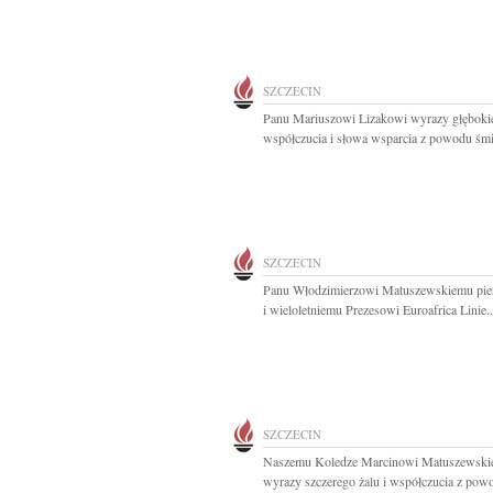
SZCZECIN
Panu Mariuszowi Lizakowi wyrazy głęboki
współczucia i słowa wsparcia z powodu śmie
SZCZECIN
Panu Włodzimierzowi Matuszewskiemu pi
i wieloletniemu Prezesowi Euroafrica Linie..
SZCZECIN
Naszemu Koledze Marcinowi Matuszewsk
wyrazy szczerego żalu i współczucia z powo