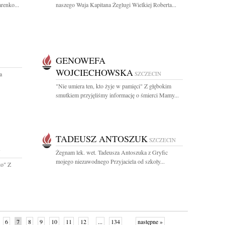
renko...
naszego Wuja Kapitana Żeglugi Wielkiej Roberta...
GENOWEFA
WOJCIECHOWSKA
a
SZCZECIN
"Nie umiera ten, kto żyje w pamięci" Z głębokim
smutkiem przyjęliśmy informację o śmierci Mamy...
TADEUSZ ANTOSZUK
SZCZECIN
N
Żegnam lek. wet. Tadeusza Antoszuka z Gryfic
mojego niezawodnego Przyjaciela od szkoły...
ko" Z
6
7
8
9
10
11
12
...
134
następne »