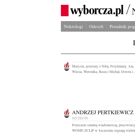
Nekrologi
Odeszli
Poradnik po
Marysiu, jesteśmy z Tobą. Przytulamy. Ala,
Wiesia, Weronika, Basia i Michał, Dorota i..
ANDRZEJ PERTKIEWICZ
SZCZECIN
Poruszeni smutną wiadomością, pracownic
WOMP-ZCLiP w Szczecinie żegnają wielolet