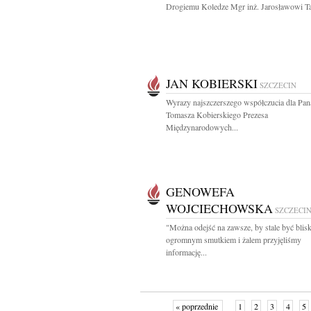
Drogiemu Koledze Mgr inż. Jarosławowi Ta
JAN KOBIERSKI
SZCZECIN
Wyrazy najszczerszego współczucia dla Pan
Tomasza Kobierskiego Prezesa
Międzynarodowych...
GENOWEFA
WOJCIECHOWSKA
SZCZECI
"Można odejść na zawsze, by stale być blis
ogromnym smutkiem i żalem przyjęliśmy
informację...
« poprzednie
1
2
3
4
5