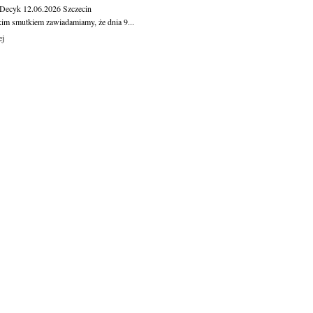
 Decyk
12.06.2026
Szczecin
kim smutkiem zawiadamiamy, że dnia 9...
ej