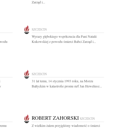
Zarząd i...
SZCZECIN
Wyrazy głębokiego współczucia dla Pani Natalii
powodu
Kukowskiej z powodu śmierci Babci Zarząd i...
SZCZECIN
j
31 lat temu, 14 stycznia 1993 roku, na Morzu
w
Bałtyckim w katastrofie promu m/f Jan Heweliusz...
ROBERT ZAHORSKI
SZCZECIN
szemu
Z wielkim żalem przyjęliśmy wiadomość o śmierci