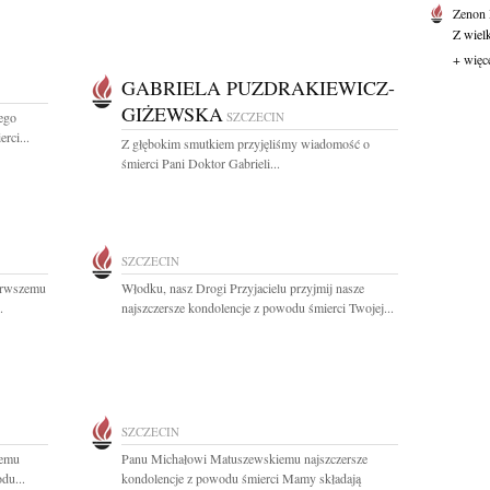
Zenon
Z wiel
+ więc
GABRIELA PUZDRAKIEWICZ-
GIŻEWSKA
ego
SZCZECIN
rci...
Z głębokim smutkiem przyjęliśmy wiadomość o
śmierci Pani Doktor Gabrieli...
SZCZECIN
erwszemu
Włodku, nasz Drogi Przyjacielu przyjmij nasze
.
najszczersze kondolencje z powodu śmierci Twojej...
SZCZECIN
iemu
Panu Michałowi Matuszewskiemu najszczersze
du...
kondolencje z powodu śmierci Mamy składają