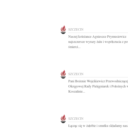
SZCZECIN
Naszej koleżance Agnieszce Prymusiewicz
najszczersze wyrazy żalu i współczucia z 
śmierci...
SZCZECIN
Pani Bożenie Wojcikiewicz Przewodniczące
Okręgowej Rady Pielęgniarek i Położnych 
Koszalinie...
SZCZECIN
Łącząc się w żałobie i smutku składamy na