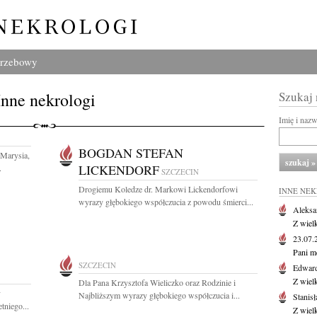
grzebowy
Inne nekrologi
Szukaj
Imię i naz
BOGDAN STEFAN
 Marysia,
LICKENDORF
.
SZCZECIN
Drogiemu Koledze dr. Markowi Lickendorfowi
INNE NE
wyrazy głębokiego współczucia z powodu śmierci...
Aleksa
Z wiel
23.07
Pani m
SZCZECIN
Edwar
Z wiel
Dla Pana Krzysztofa Wieliczko oraz Rodzinie i
y
Najbliższym wyrazy głębokiego współczucia i...
Stanisł
niego...
Z wiel