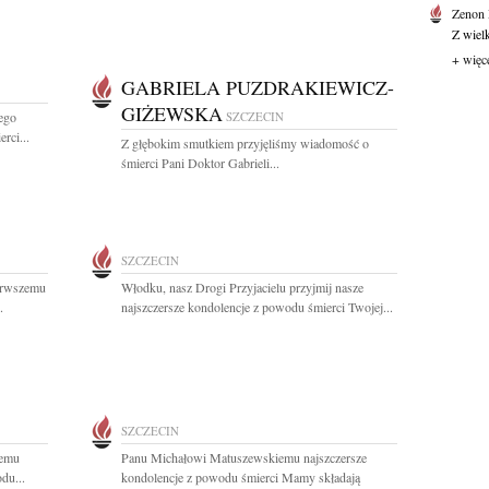
Zenon
Z wiel
+ więc
GABRIELA PUZDRAKIEWICZ-
GIŻEWSKA
ego
SZCZECIN
rci...
Z głębokim smutkiem przyjęliśmy wiadomość o
śmierci Pani Doktor Gabrieli...
SZCZECIN
erwszemu
Włodku, nasz Drogi Przyjacielu przyjmij nasze
.
najszczersze kondolencje z powodu śmierci Twojej...
SZCZECIN
iemu
Panu Michałowi Matuszewskiemu najszczersze
du...
kondolencje z powodu śmierci Mamy składają