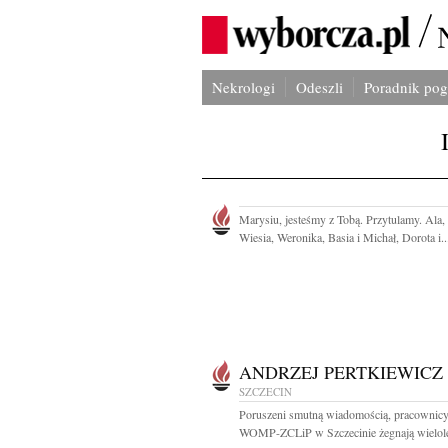
Nekrologi
Odeszli
Poradnik po
Marysiu, jesteśmy z Tobą. Przytulamy. Ala,
Wiesia, Weronika, Basia i Michał, Dorota i..
ANDRZEJ PERTKIEWICZ
SZCZECIN
Poruszeni smutną wiadomością, pracownic
WOMP-ZCLiP w Szczecinie żegnają wielolet