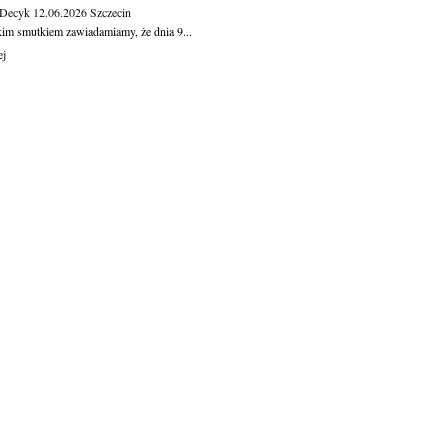
 Decyk
12.06.2026
Szczecin
kim smutkiem zawiadamiamy, że dnia 9...
ej