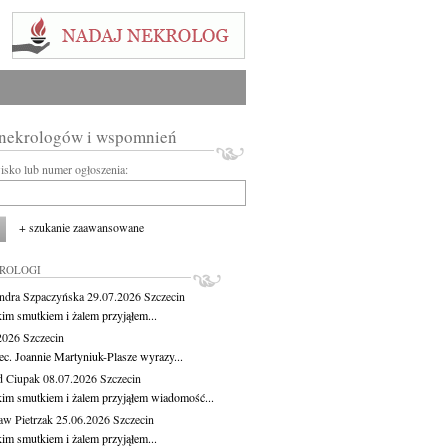
 nekrologów i wspomnień
wisko lub numer ogłoszenia:
+ szukanie zaawansowane
KROLOGI
ndra Szpaczyńska
29.07.2026
Szczecin
kim smutkiem i żalem przyjąłem...
.2026
Szczecin
ec. Joannie Martyniuk-Plasze wyrazy...
d Ciupak
08.07.2026
Szczecin
kim smutkiem i żalem przyjąłem wiadomość...
aw Pietrzak
25.06.2026
Szczecin
kim smutkiem i żalem przyjąłem...