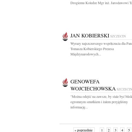
Drogiemu Koledze Mgr inż. Jarosławowi Ta
JAN KOBIERSKI
SZCZECIN
Wyrazy najszczerszego współczucia dla Pan
Tomasza Kobierskiego Prezesa
Międzynarodowych...
GENOWEFA
WOJCIECHOWSKA
SZCZECI
"Można odejść na zawsze, by stale być blis
ogromnym smutkiem i żalem przyjęliśmy
informację...
« poprzednie
1
2
3
4
5