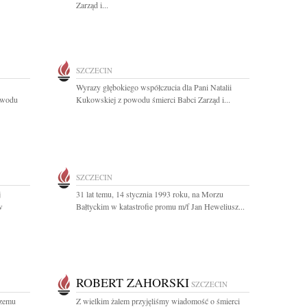
Zarząd i...
SZCZECIN
Wyrazy głębokiego współczucia dla Pani Natalii
powodu
Kukowskiej z powodu śmierci Babci Zarząd i...
SZCZECIN
j
31 lat temu, 14 stycznia 1993 roku, na Morzu
w
Bałtyckim w katastrofie promu m/f Jan Heweliusz...
ROBERT ZAHORSKI
SZCZECIN
szemu
Z wielkim żalem przyjęliśmy wiadomość o śmierci