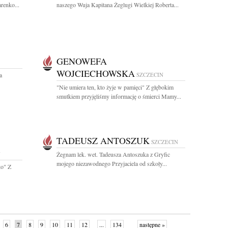
renko...
naszego Wuja Kapitana Żeglugi Wielkiej Roberta...
GENOWEFA
WOJCIECHOWSKA
a
SZCZECIN
"Nie umiera ten, kto żyje w pamięci" Z głębokim
smutkiem przyjęliśmy informację o śmierci Mamy...
TADEUSZ ANTOSZUK
SZCZECIN
N
Żegnam lek. wet. Tadeusza Antoszuka z Gryfic
mojego niezawodnego Przyjaciela od szkoły...
ko" Z
6
7
8
9
10
11
12
...
134
następne »