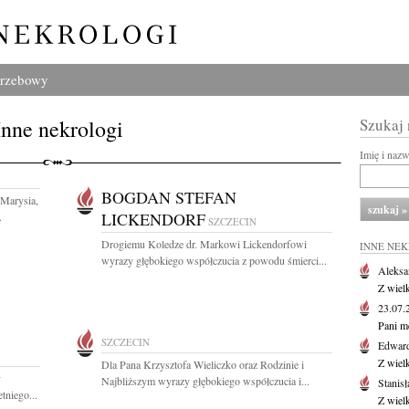
grzebowy
Inne nekrologi
Szukaj
Imię i naz
BOGDAN STEFAN
 Marysia,
LICKENDORF
.
SZCZECIN
Drogiemu Koledze dr. Markowi Lickendorfowi
INNE NE
wyrazy głębokiego współczucia z powodu śmierci...
Aleksa
Z wiel
23.07
Pani m
SZCZECIN
Edwar
Z wiel
Dla Pana Krzysztofa Wieliczko oraz Rodzinie i
y
Najbliższym wyrazy głębokiego współczucia i...
Stanisł
niego...
Z wiel