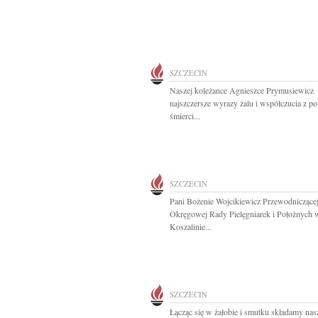
SZCZECIN
Naszej koleżance Agnieszce Prymusiewicz
najszczersze wyrazy żalu i współczucia z 
śmierci...
SZCZECIN
Pani Bożenie Wojcikiewicz Przewodniczące
Okręgowej Rady Pielęgniarek i Położnych 
Koszalinie...
SZCZECIN
Łącząc się w żałobie i smutku składamy na