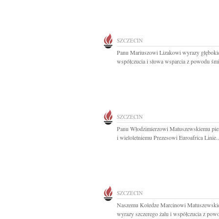
SZCZECIN
Panu Mariuszowi Lizakowi wyrazy głęboki
współczucia i słowa wsparcia z powodu śmie
SZCZECIN
Panu Włodzimierzowi Matuszewskiemu pi
i wieloletniemu Prezesowi Euroafrica Linie..
SZCZECIN
Naszemu Koledze Marcinowi Matuszewsk
wyrazy szczerego żalu i współczucia z powo