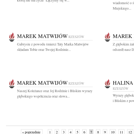
której nie ma życia" Łączymy się w...
wiadomość o ś
Miejskiego...
MAREK MATWIJÓW
MAREK
RZESZÓW
Gabrysiu z powodu śmierci Taty Marka Matwijów
Z głębokim ża
składam Tobie oraz Twojej Rodzinie...
odszedł nasz 
MAREK MATWIJÓW
HALINA
RZESZÓW
RZESZÓW
Naszej Koleżance oraz Jej Rodzinie i Bliskim wyrazy
Wyrazy głęboki
głębokiego współczucia oraz słowa...
i Bliskim z po
« poprzednie
1
2
3
4
5
6
7
8
9
10
11
12