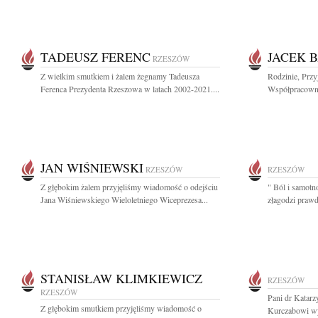
TADEUSZ FERENC
JACEK 
RZESZÓW
Z wielkim smutkiem i żalem żegnamy Tadeusza
Rodzinie, Przy
Ferenca Prezydenta Rzeszowa w latach 2002-2021....
Współpracowni
JAN WIŚNIEWSKI
RZESZÓW
RZESZÓW
Z głębokim żalem przyjęliśmy wiadomość o odejściu
" Ból i samotno
Jana Wiśniewskiego Wieloletniego Wiceprezesa...
złagodzi prawda
STANISŁAW KLIMKIEWICZ
RZESZÓW
RZESZÓW
Pani dr Katar
Z głębokim smutkiem przyjęliśmy wiadomość o
Kurczabowi wyr