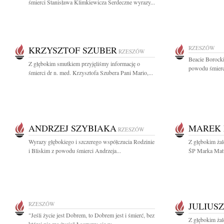
śmierci Stanisława Klimkiewicza Serdeczne wyrazy...
KRZYSZTOF SZUBER
RZESZÓW
RZESZÓW
Beacie Borocki
Z głębokim smutkiem przyjęliśmy informację o
powodu śmierci
śmierci dr n. med. Krzysztofa Szubera Pani Mario,...
ANDRZEJ SZYBIAKA
MAREK
RZESZÓW
Wyrazy głębokiego i szczerego współczucia Rodzinie
Z głębokim ża
i Bliskim z powodu śmierci Andrzeja...
ŚP Marka Matw
RZESZÓW
JULIUS
"Jeśli życie jest Dobrem, to Dobrem jest i śmierć, bez
Z głębokim żal