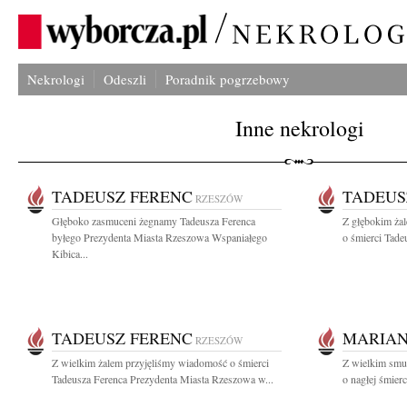
Nekrologi
Odeszli
Poradnik pogrzebowy
Inne nekrologi
TADEUSZ FERENC
TADEUS
RZESZÓW
Głęboko zasmuceni żegnamy Tadeusza Ferenca
Z głębokim ża
byłego Prezydenta Miasta Rzeszowa Wspaniałego
o śmierci Tade
Kibica...
TADEUSZ FERENC
MARIAN
RZESZÓW
Z wielkim żalem przyjęliśmy wiadomość o śmierci
Z wielkim smu
Tadeusza Ferenca Prezydenta Miasta Rzeszowa w...
o nagłej śmier