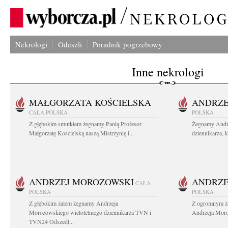
Nekrologi
Odeszli
Poradnik pogrzebowy
Inne nekrologi
MAŁGORZATA KOŚCIELSKA
ANDRZE
CAŁA POLSKA
POLSKA
Z głębokim smutkiem żegnamy Panią Profesor
Żegnamy Andr
Małgorzatę Kościelską naszą Mistrzynię i...
dziennikarza, 
ANDRZEJ MOROZOWSKI
ANDRZE
CAŁA
POLSKA
POLSKA
Z głębokim żalem żegnamy Andrzeja
Z ogromnym ża
Morozowskiego wieloletniego dziennikarza TVN i
Andrzeja Moro
TVN24 Odszedł...