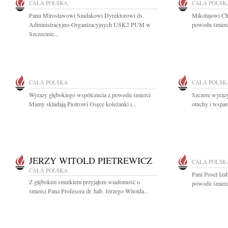
CAŁA POLSKA
CAŁA POLSK
Panu Mirosławowi Siudakowi Dyrektorowi ds.
Mikołajowi Ch
Administracyjno-Organizacyjnych USK2 PUM w
powodu śmierci
Szczecinie...
CAŁA POLSKA
CAŁA POLSK
Wyrazy głębokiego współczucia z powodu śmierci
Szczere wyrazy
Mamy składają Piotrowi Osęce koleżanki i...
otuchy i wsparc
JERZY WITOLD PIETREWICZ
CAŁA POLSK
CAŁA POLSKA
Pani Poseł Iza
Z głębokim smutkiem przyjąłem wiadomość o
powodu śmierc
śmierci Pana Profesora dr. hab. Jerzego Witolda...