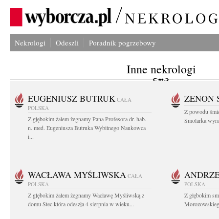
Nekrologi
Odeszli
Poradnik pogrzebowy
Inne nekrologi
EUGENIUSZ BUTRUK
ZENON 
CAŁA
POLSKA
Z powodu śmie
Z głębokim żalem żegnamy Pana Profesora dr. hab.
Smolarka wyraz
n. med. Eugeniusza Butruka Wybitnego Naukowca
i...
WACŁAWA MYŚLIWSKA
ANDRZE
CAŁA
POLSKA
POLSKA
Z głębokim żalem żegnamy Wacławę Myśliwską z
Z głębokim sm
domu Stec która odeszła 4 sierpnia w wieku...
Morozowskiego 