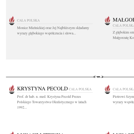
MAŁGOR
CAŁA POLSKA
CAŁA POLSK
Monice Mielnickiej oraz Jej Najbliższym składamy
Z głębokim sm
wyrazy głębokiego współczucia i słowa...
Małgorzatę Koś
KRYSTYNA PECOLD
CAŁA POLSKA
CAŁA POLSK
Prof. dr hab. n. med. Krystyna Pecold Prezes
Piotrowi Szymc
Polskiego Towarzystwa Okulistycznego w latach
wyrazy współc
1992...