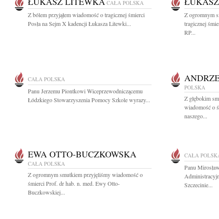
ŁUKASZ LITEWKA
ŁUKASZ
CAŁA POLSKA
Z bólem przyjąłem wiadomość o tragicznej śmierci
Z ogromnym s
Posła na Sejm X kadencji Łukasza Litewki...
tragicznej śmi
RP...
ANDRZE
CAŁA POLSKA
POLSKA
Panu Jerzemu Piontkowi Wiceprzewodniczącemu
Z głębokim smu
Łódzkiego Stowarzyszenia Pomocy Szkole wyrazy...
wiadomość o ś
naszego...
EWA OTTO-BUCZKOWSKA
CAŁA POLSK
CAŁA POLSKA
Panu Mirosław
Z ogromnym smutkiem przyjęliśmy wiadomość o
Administracy
śmierci Prof. dr hab. n. med. Ewy Otto-
Szczecinie...
Buczkowskiej...