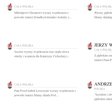
CAŁA POLSKA
CAŁA POLSK
Mikołajowi Chrzanowi wyrazy współczucia z
Wyrazy głębok
powodu śmierci Dziadka koleżanki i koledzy z...
Mamy składają 
JERZY 
CAŁA POLSKA
CAŁA POLSK
Szczere wyrazy współczucia oraz ciepłe słowa
Z głębokim sm
otuchy i wsparcia dla Katarzyny Cichockiej z...
śmierci Pana Pr
ANDRZE
CAŁA POLSKA
POLSKA
Pani Poseł Izabeli Leszczynie wyrazy współczucia z
"Są ludzie i ch
powodu śmierci Mamy składa Prof....
głębokim żalem