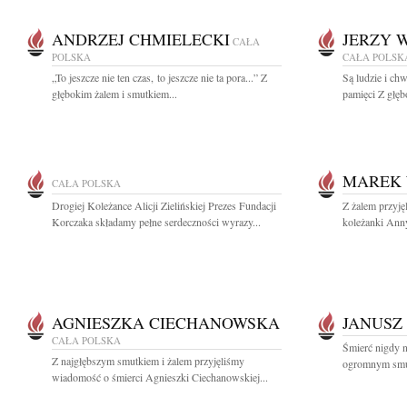
ANDRZEJ CHMIELECKI
JERZY 
CAŁA
POLSKA
CAŁA POLSK
„To jeszcze nie ten czas, to jeszcze nie ta pora...” Z
Są ludzie i ch
głębokim żalem i smutkiem...
pamięci Z głęb
MAREK 
CAŁA POLSKA
Drogiej Koleżance Alicji Zielińskiej Prezes Fundacji
Z żalem przyję
Korczaka składamy pełne serdeczności wyrazy...
koleżanki Anny
AGNIESZKA CIECHANOWSKA
JANUSZ
CAŁA POLSKA
Śmierć nigdy n
Z najgłębszym smutkiem i żalem przyjęliśmy
ogromnym smut
wiadomość o śmierci Agnieszki Ciechanowskiej...