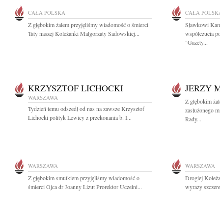
CAŁA POLSKA
CAŁA POLSK
Z głębokim żalem przyjęliśmy wiadomość o śmierci
Sławkowi Kam
Taty naszej Koleżanki Małgorzaty Sadowskiej...
współczucia po
"Gazety...
KRZYSZTOF LICHOCKI
JERZY 
WARSZAWA
Z głębokim ża
Tydzień temu odszedł od nas na zawsze Krzysztof
zasłużonego mi
Lichocki polityk Lewicy z przekonania b. I...
Rady...
WARSZAWA
WARSZAWA
Z głębokim smutkiem przyjęliśmy wiadomość o
Drogiej Koleża
śmierci Ojca dr Joanny Lizut Prorektor Uczelni...
wyrazy szczere