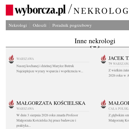
Nekrologi
Odeszli
Poradnik pogrzebowy
Inne nekrologi
JACEK 
WARSZAWA
79
WARSZAW
Naszej kochanej i dzielnej Marylce Butruk
Z wielkim żale
Najcieplejsze wyrazy wsparcia i współczucia w...
2026 roku w Au
MAŁGORZATA KOŚCIELSKA
MAŁGOR
WARSZAWA
CAŁA POLSK
W dniu 3 sierpnia 2026 roku zmarła Profesor
Z głębokim sm
Małgorzata Kościelska Jej prace badawcze i
Małgorzatę Koś
praktyka...