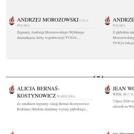
ANDRZEJ MOROZOWSKI
ANDRZE
CAŁA
POLSKA
POLSKA
Żegnamy Andrzeja Morozowskiego Wybitnego
Z głębokim ża
dziennikarza, który współtworzył TVN24....
Morozowskiego
TVN24 Odszed
ALICJA BERNAŚ-
JEAN WO
KOSTYNOWICZ
WIEK: 88
CAŁ
WARSZAWA
2 lipca 2026 
Ze smutkiem żegnamy Alicję Bernaś-Kostynowicz
odszedł na Wie
Rodzinie i Bliskim składamy wyrazy głębokiego...