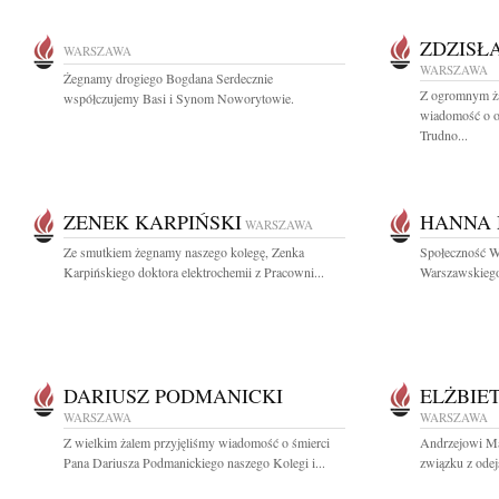
ZDZISŁ
WARSZAWA
WARSZAWA
Żegnamy drogiego Bogdana Serdecznie
Z ogromnym ża
współczujemy Basi i Synom Noworytowie.
wiadomość o o
Trudno...
ZENEK KARPIŃSKI
HANNA 
WARSZAWA
Ze smutkiem żegnamy naszego kolegę, Zenka
Społeczność W
Karpińskiego doktora elektrochemii z Pracowni...
Warszawskiego
DARIUSZ PODMANICKI
ELŻBIE
WARSZAWA
WARSZAWA
Z wielkim żalem przyjęliśmy wiadomość o śmierci
Andrzejowi M
Pana Dariusza Podmanickiego naszego Kolegi i...
związku z odejś