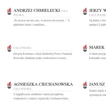
ANDRZEJ CHMIELECKI
JERZY 
CAŁA
POLSKA
CAŁA POLSK
„To jeszcze nie ten czas, to jeszcze nie ta pora...” Z
Są ludzie i ch
głębokim żalem i smutkiem...
pamięci Z głęb
MAREK 
CAŁA POLSKA
Drogiej Koleżance Alicji Zielińskiej Prezes Fundacji
Z żalem przyję
Korczaka składamy pełne serdeczności wyrazy...
koleżanki Anny
AGNIESZKA CIECHANOWSKA
JANUSZ
CAŁA POLSKA
Śmierć nigdy n
Z najgłębszym smutkiem i żalem przyjęliśmy
ogromnym smut
wiadomość o śmierci Agnieszki Ciechanowskiej...