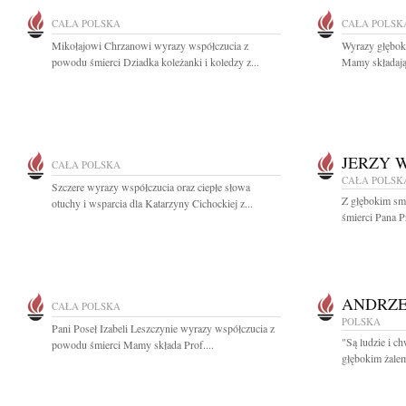
CAŁA POLSKA
CAŁA POLSK
Mikołajowi Chrzanowi wyrazy współczucia z
Wyrazy głębok
powodu śmierci Dziadka koleżanki i koledzy z...
Mamy składają 
JERZY 
CAŁA POLSKA
CAŁA POLSK
Szczere wyrazy współczucia oraz ciepłe słowa
Z głębokim sm
otuchy i wsparcia dla Katarzyny Cichockiej z...
śmierci Pana Pr
ANDRZE
CAŁA POLSKA
POLSKA
Pani Poseł Izabeli Leszczynie wyrazy współczucia z
"Są ludzie i ch
powodu śmierci Mamy składa Prof....
głębokim żalem