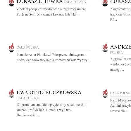
ŁUKASZ LITEWKA
ŁUKASZ
CAŁA POLSKA
Z bólem przyjąłem wiadomość o tragicznej śmierci
Z ogromnym s
Posła na Sejm X kadencji Łukasza Litewki...
tragicznej śmi
RP...
ANDRZE
CAŁA POLSKA
POLSKA
Panu Jerzemu Piontkowi Wiceprzewodniczącemu
Z głębokim smu
Łódzkiego Stowarzyszenia Pomocy Szkole wyrazy...
wiadomość o ś
naszego...
EWA OTTO-BUCZKOWSKA
CAŁA POLSK
CAŁA POLSKA
Panu Mirosław
Z ogromnym smutkiem przyjęliśmy wiadomość o
Administracy
śmierci Prof. dr hab. n. med. Ewy Otto-
Szczecinie...
Buczkowskiej...