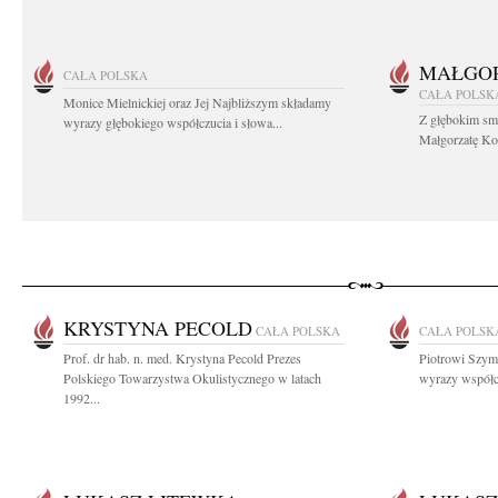
MAŁGOR
CAŁA POLSKA
CAŁA POLSK
Monice Mielnickiej oraz Jej Najbliższym składamy
Z głębokim sm
wyrazy głębokiego współczucia i słowa...
Małgorzatę Koś
KRYSTYNA PECOLD
CAŁA POLSKA
CAŁA POLSK
Prof. dr hab. n. med. Krystyna Pecold Prezes
Piotrowi Szymc
Polskiego Towarzystwa Okulistycznego w latach
wyrazy współc
1992...