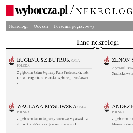
Nekrologi
Odeszli
Poradnik pogrzebowy
Inne nekrologi
EUGENIUSZ BUTRUK
ZENON 
CAŁA
POLSKA
Z powodu śmie
Z głębokim żalem żegnamy Pana Profesora dr. hab.
Smolarka wyraz
n. med. Eugeniusza Butruka Wybitnego Naukowca
i...
WACŁAWA MYŚLIWSKA
ANDRZE
CAŁA
POLSKA
POLSKA
Z głębokim żalem żegnamy Wacławę Myśliwską z
Z głębokim sm
domu Stec która odeszła 4 sierpnia w wieku...
Morozowskiego 