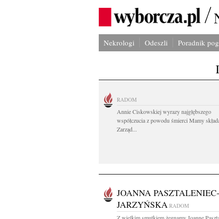
Nekrologi
Odeszli
Poradnik po
RADOM
Annie Ciskowskiej wyrazy najgłębszego
współczucia z powodu śmierci Mamy skład
Zarząd...
JOANNA PASZTALENIEC
JARZYŃSKA
RADOM
Z wielkim smutkiem żegnamy Joannę Paszta