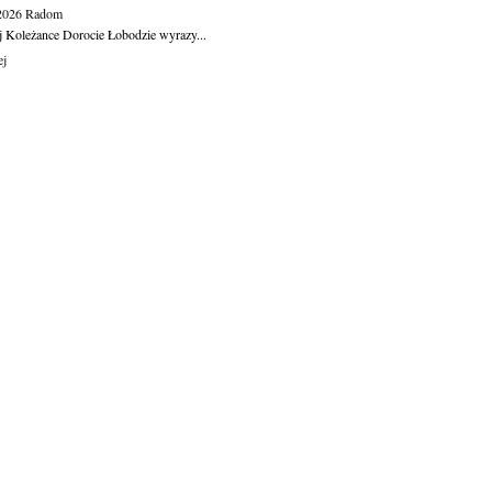
.2026
Radom
j Koleżance Dorocie Łobodzie wyrazy...
ej