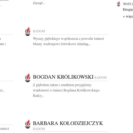
Zarząd...
30.03
.
Drogie
+ więc
RADOM
u
Wyrazy głębokiego współczucia z powodu śmierci
lu i
Mamy Andrzejowi Jóźwikowi składają...
BOGDAN KRÓLIKOWSKI
RADOM
Z głębokim żalem i smutkiem przyjęliśmy
i...
wiadomość o śmierci Bogdana Królikowskiego
Radcy...
BARBARA KOŁODZIEJCZYK
mierci
RADOM