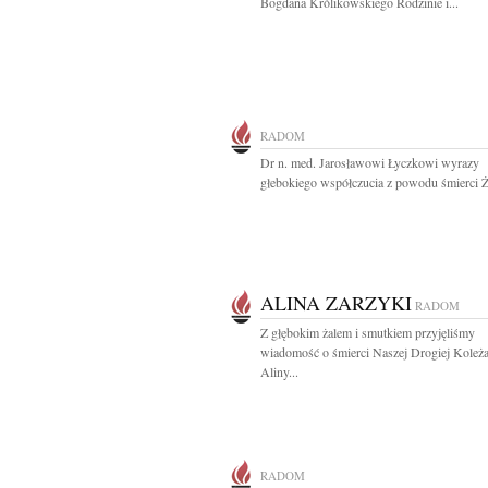
Bogdana Królikowskiego Rodzinie i...
RADOM
Dr n. med. Jarosławowi Łyczkowi wyrazy
głebokiego współczucia z powodu śmierci Ż
ALINA ZARZYKI
RADOM
Z głębokim żalem i smutkiem przyjęliśmy
wiadomość o śmierci Naszej Drogiej Koleż
Aliny...
RADOM