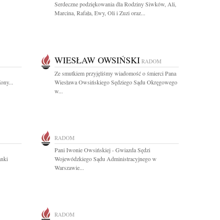
Serdeczne podziękowania dla Rodziny Siwków, Ali,
Marcina, Rafała, Ewy, Oli i Zuzi oraz...
WIESŁAW OWSIŃSKI
RADOM
Ze smutkiem przyjęliśmy wiadomość o śmierci Pana
ony...
Wiesława Owsińskiego Sędziego Sądu Okręgowego
w...
RADOM
Pani Iwonie Owsińskiej - Gwiazda Sędzi
anki
Wojewódzkiego Sądu Administracyjnego w
Warszawie...
RADOM