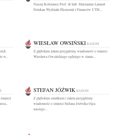
Naszej Koleżance Prof. dr hab. Marzannie Lament
Dziekan Wydziału Ekonomii i Finansów UTH...
WIESŁAW OWSIŃSKI
RADOM
woich
Z głębokim żalem przyjęliśmy wiadomość o śmierci
e w...
Wiesława Owsińskiego sędziego w stanie...
STEFAN JÓŹWIK
M
RADOM
 śmierci
Z głębokim smutkiem i żalem przyjęliśmy
esa...
wiadomość o śmierci Stefana Jóźwika Ojca
naszego...