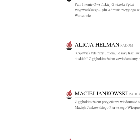
Pani Iwonie Owsińskiej-Gwiazda Sędzi
Wojewódzkiego Sądu Administracyjnego w
Warszawie...
ALICJA HELMAN
RADOM
"Człowiek tyle razy umiera, ile razy traci s
bliskich" Z głębokim żalem zawiadamiamy, ż
MACIEJ JANKOWSKI
RADO
Z głębokim żalem przyjęliśmy wiadomość o
Macieja Jankowskiego Pierwszego Wiceprez