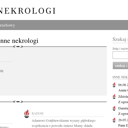
grzebowy
Inne nekrologi
Szukaj
Imię i naz
ają
INNE NE
06.08
Annie 
Zdzisł
Z ogro
Danut
-
RADOM
Z ogro
26.05
Adamowi Gołębiewskiemu wyrazy głębokiego
Panu D
współczucia z powodu śmierci Mamy składa
leniec-