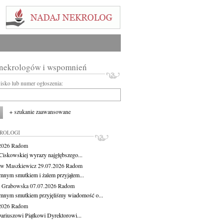
 nekrologów i wspomnień
wisko lub numer ogłoszenia:
+ szukanie zaawansowane
KROLOGI
.2026
Radom
Ciskowskiej wyrazy najgłębszego...
aw Maszkiewicz
29.07.2026
Radom
mnym smutkiem i żalem przyjąłem...
a Grabowska
07.07.2026
Radom
mnym smutkiem przyjęliśmy wiadomość o...
.2026
Radom
ariuszowi Piątkowi Dyrektorowi...