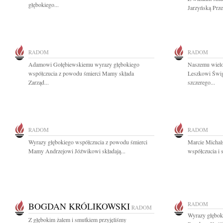
głębokiego...
Jarzyńską Prze
RADOM
RADOM
Adamowi Gołębiewskiemu wyrazy głębokiego
Naszemu wielo
współczucia z powodu śmierci Mamy składa
Leszkowi Świg
Zarząd...
szczerego...
RADOM
RADOM
Wyrazy głębokiego współczucia z powodu śmierci
Marcie Michal
Mamy Andrzejowi Jóźwikowi składają...
współczucia i 
BOGDAN KRÓLIKOWSKI
RADOM
RADOM
Wyrazy głębok
Z głębokim żalem i smutkiem przyjęliśmy