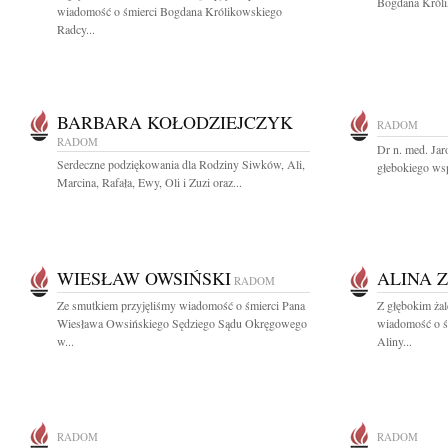
Bogdana Królik
wiadomość o śmierci Bogdana Królikowskiego
Radcy...
BARBARA KOŁODZIEJCZYK
RADOM
RADOM
Dr n. med. Ja
Serdeczne podziękowania dla Rodziny Siwków, Ali,
głebokiego wsp
Marcina, Rafała, Ewy, Oli i Zuzi oraz...
WIESŁAW OWSIŃSKI
ALINA 
RADOM
Ze smutkiem przyjęliśmy wiadomość o śmierci Pana
Z głębokim żal
Wiesława Owsińskiego Sędziego Sądu Okręgowego
wiadomość o ś
w...
Aliny...
RADOM
RADOM