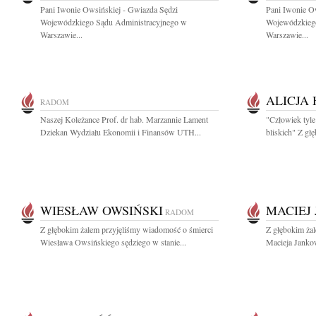
Pani Iwonie Owsińskiej - Gwiazda Sędzi
Pani Iwonie O
Wojewódzkiego Sądu Administracyjnego w
Wojewódzkieg
Warszawie...
Warszawie...
ALICJA
RADOM
Naszej Koleżance Prof. dr hab. Marzannie Lament
"Człowiek tyle 
Dziekan Wydziału Ekonomii i Finansów UTH...
bliskich" Z gł
WIESŁAW OWSIŃSKI
MACIEJ
RADOM
Z głębokim żalem przyjęliśmy wiadomość o śmierci
Z głębokim ża
Wiesława Owsińskiego sędziego w stanie...
Macieja Janko