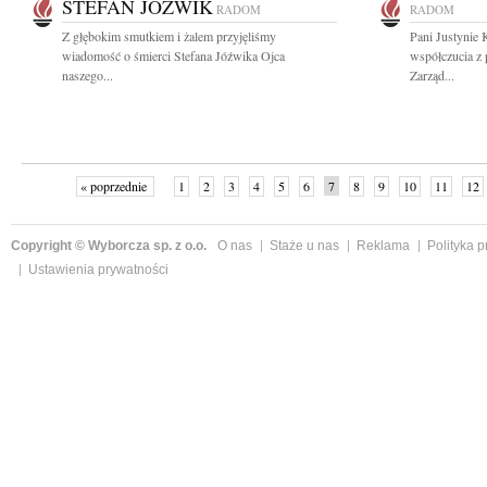
STEFAN JÓŹWIK
RADOM
RADOM
Z głębokim smutkiem i żalem przyjęliśmy
Pani Justynie 
wiadomość o śmierci Stefana Jóźwika Ojca
współczucia z
naszego...
Zarząd...
« poprzednie
1
2
3
4
5
6
7
8
9
10
11
12
Copyright © Wyborcza sp. z o.o.
O nas
Staże u nas
Reklama
Polityka 
Ustawienia prywatności