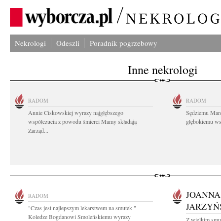
Nekrologi
Odeszli
Poradnik pogrzebowy
Inne nekrologi
RADOM
RADOM
Annie Ciskowskiej wyrazy najgłębszego
Sędziemu Mar
współczucia z powodu śmierci Mamy składają
głębokiemu wsp
Zarząd...
JOANNA
RADOM
JARZYŃ
"Czas jest najlepszym lekarstwem na smutek "
Koledze Bogdanowi Smoleńskiemu wyrazy
Z wielkim smu