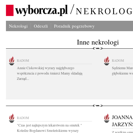
Nekrologi
Odeszli
Poradnik pogrzebowy
Inne nekrologi
RADOM
RADOM
Annie Ciskowskiej wyrazy najgłębszego
Sędziemu Mar
współczucia z powodu śmierci Mamy składają
głębokiemu wsp
Zarząd...
JOANNA
RADOM
JARZYŃ
"Czas jest najlepszym lekarstwem na smutek "
Koledze Bogdanowi Smoleńskiemu wyrazy
Z wielkim smu