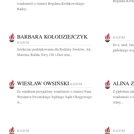
Bogdana Królik
wiadomość o śmierci Bogdana Królikowskiego
Radcy...
BARBARA KOŁODZIEJCZYK
RADOM
RADOM
Dr n. med. Ja
Serdeczne podziękowania dla Rodziny Siwków, Ali,
głebokiego wsp
Marcina, Rafała, Ewy, Oli i Zuzi oraz...
WIESŁAW OWSIŃSKI
ALINA 
RADOM
Ze smutkiem przyjęliśmy wiadomość o śmierci Pana
Z głębokim żal
Wiesława Owsińskiego Sędziego Sądu Okręgowego
wiadomość o ś
w...
Aliny...
RADOM
RADOM