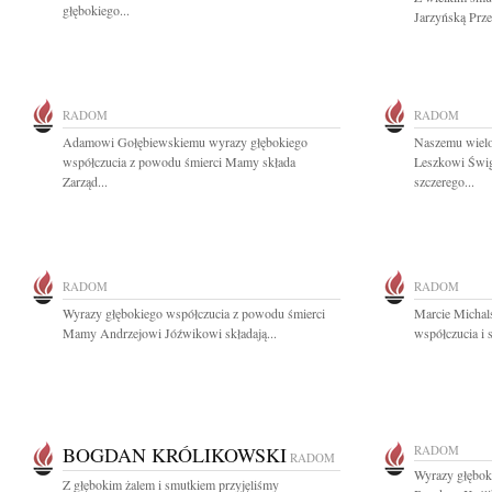
głębokiego...
Jarzyńską Prze
RADOM
RADOM
Adamowi Gołębiewskiemu wyrazy głębokiego
Naszemu wielo
współczucia z powodu śmierci Mamy składa
Leszkowi Świg
Zarząd...
szczerego...
RADOM
RADOM
Wyrazy głębokiego współczucia z powodu śmierci
Marcie Michal
Mamy Andrzejowi Jóźwikowi składają...
współczucia i 
BOGDAN KRÓLIKOWSKI
RADOM
RADOM
Wyrazy głębok
Z głębokim żalem i smutkiem przyjęliśmy