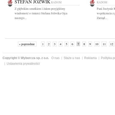
STEFAN JÓŹWIK
RADOM
RADOM
Z głębokim smutkiem i żalem przyjęliśmy
Pani Justynie 
wiadomość o śmierci Stefana Jóźwika Ojca
współczucia z
naszego...
Zarząd...
« poprzednie
1
2
3
4
5
6
7
8
9
10
11
12
Copyright © Wyborcza sp. z o.o.
O nas
Staże u nas
Reklama
Polityka 
Ustawienia prywatności