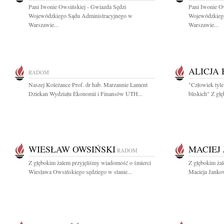
Pani Iwonie Owsińskiej - Gwiazda Sędzi
Pani Iwonie O
Wojewódzkiego Sądu Administracyjnego w
Wojewódzkieg
Warszawie...
Warszawie...
ALICJA
RADOM
Naszej Koleżance Prof. dr hab. Marzannie Lament
"Człowiek tyle 
Dziekan Wydziału Ekonomii i Finansów UTH...
bliskich" Z gł
WIESŁAW OWSIŃSKI
MACIEJ
RADOM
Z głębokim żalem przyjęliśmy wiadomość o śmierci
Z głębokim ża
Wiesława Owsińskiego sędziego w stanie...
Macieja Janko