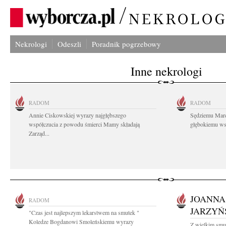
Nekrologi
Odeszli
Poradnik pogrzebowy
Inne nekrologi
RADOM
RADOM
Annie Ciskowskiej wyrazy najgłębszego
Sędziemu Mar
współczucia z powodu śmierci Mamy składają
głębokiemu wsp
Zarząd...
JOANNA
RADOM
JARZYŃ
"Czas jest najlepszym lekarstwem na smutek "
Koledze Bogdanowi Smoleńskiemu wyrazy
Z wielkim smu