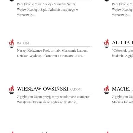
Pani Iwonie Owsińskiej - Gwiazda Sędzi
Pani Iwonie O
Wojewódzkiego Sądu Administracyjnego w
Wojewódzkieg
Warszawie...
Warszawie...
ALICJA
RADOM
Naszej Koleżance Prof. dr hab. Marzannie Lament
"Człowiek tyle 
Dziekan Wydziału Ekonomii i Finansów UTH...
bliskich" Z gł
WIESŁAW OWSIŃSKI
MACIEJ
RADOM
Z głębokim żalem przyjęliśmy wiadomość o śmierci
Z głębokim ża
Wiesława Owsińskiego sędziego w stanie...
Macieja Janko