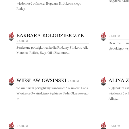
Bogdana Królik
wiadomość o śmierci Bogdana Królikowskiego
Radcy...
BARBARA KOŁODZIEJCZYK
RADOM
RADOM
Dr n. med. Ja
Serdeczne podziękowania dla Rodziny Siwków, Ali,
głebokiego wsp
Marcina, Rafała, Ewy, Oli i Zuzi oraz...
WIESŁAW OWSIŃSKI
ALINA 
RADOM
Ze smutkiem przyjęliśmy wiadomość o śmierci Pana
Z głębokim żal
Wiesława Owsińskiego Sędziego Sądu Okręgowego
wiadomość o ś
w...
Aliny...
RADOM
RADOM