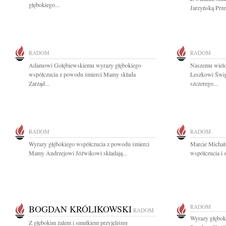
głębokiego...
Jarzyńską Prze
RADOM
RADOM
Adamowi Gołębiewskiemu wyrazy głębokiego
Naszemu wielo
współczucia z powodu śmierci Mamy składa
Leszkowi Świg
Zarząd...
szczerego...
RADOM
RADOM
Wyrazy głębokiego współczucia z powodu śmierci
Marcie Michal
Mamy Andrzejowi Jóźwikowi składają...
współczucia i 
BOGDAN KRÓLIKOWSKI
RADOM
RADOM
Wyrazy głębok
Z głębokim żalem i smutkiem przyjęliśmy