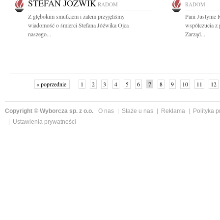
STEFAN JÓŹWIK
RADOM
RADOM
Z głębokim smutkiem i żalem przyjęliśmy
Pani Justynie 
wiadomość o śmierci Stefana Jóźwika Ojca
współczucia z
naszego...
Zarząd...
« poprzednie
1
2
3
4
5
6
7
8
9
10
11
12
Copyright © Wyborcza sp. z o.o.
O nas
Staże u nas
Reklama
Polityka 
Ustawienia prywatności