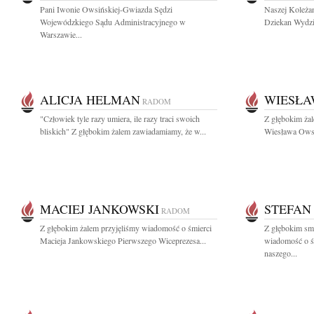
Pani Iwonie Owsińskiej-Gwiazda Sędzi
Naszej Koleżan
Wojewódzkiego Sądu Administracyjnego w
Dziekan Wydzi
Warszawie...
ALICJA HELMAN
WIESŁA
RADOM
"Człowiek tyle razy umiera, ile razy traci swoich
Z głębokim ża
bliskich" Z głębokim żalem zawiadamiamy, że w...
Wiesława Owsiń
MACIEJ JANKOWSKI
STEFAN
RADOM
Z głębokim żalem przyjęliśmy wiadomość o śmierci
Z głębokim smu
Macieja Jankowskiego Pierwszego Wiceprezesa...
wiadomość o ś
naszego...