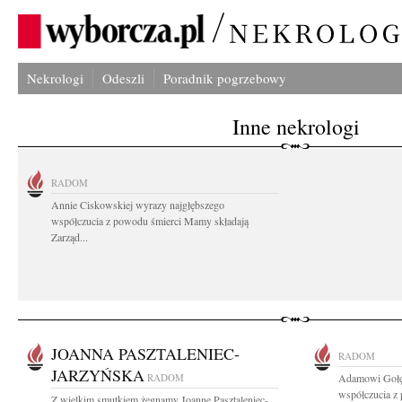
Nekrologi
Odeszli
Poradnik pogrzebowy
Inne nekrologi
RADOM
Annie Ciskowskiej wyrazy najgłębszego
współczucia z powodu śmierci Mamy składają
Zarząd...
JOANNA PASZTALENIEC-
RADOM
JARZYŃSKA
RADOM
Adamowi Gołę
współczucia z
Z wielkim smutkiem żegnamy Joannę Pasztaleniec-