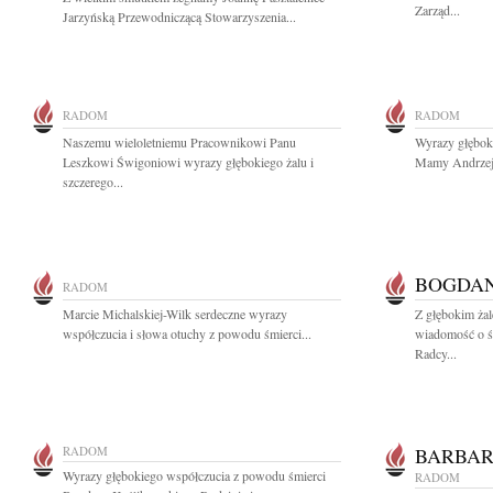
Zarząd...
Jarzyńską Przewodniczącą Stowarzyszenia...
RADOM
RADOM
Naszemu wieloletniemu Pracownikowi Panu
Wyrazy głębok
Leszkowi Świgoniowi wyrazy głębokiego żalu i
Mamy Andrzejo
szczerego...
BOGDAN
RADOM
Marcie Michalskiej-Wilk serdeczne wyrazy
Z głębokim żal
współczucia i słowa otuchy z powodu śmierci...
wiadomość o ś
Radcy...
RADOM
BARBAR
Wyrazy głębokiego współczucia z powodu śmierci
RADOM