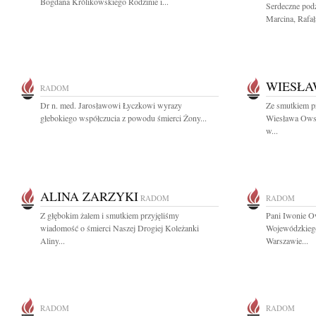
Bogdana Królikowskiego Rodzinie i...
Serdeczne pod
Marcina, Rafała
WIESŁA
RADOM
Dr n. med. Jarosławowi Łyczkowi wyrazy
Ze smutkiem p
głebokiego współczucia z powodu śmierci Żony...
Wiesława Ows
w...
ALINA ZARZYKI
RADOM
RADOM
Z głębokim żalem i smutkiem przyjęliśmy
Pani Iwonie O
wiadomość o śmierci Naszej Drogiej Koleżanki
Wojewódzkieg
Aliny...
Warszawie...
RADOM
RADOM