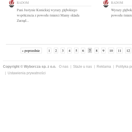
RADOM
RADOM
Pani Justynie Kunickiej wyrazy głębokiego
Wyrazy głęboki
współczucia z powodu śmierci Mamy składa
powodu śmierc
Zarząd...
« poprzednie
1
2
3
4
5
6
7
8
9
10
11
12
Copyright © Wyborcza sp. z o.o.
O nas
Staże u nas
Reklama
Polityka 
Ustawienia prywatności