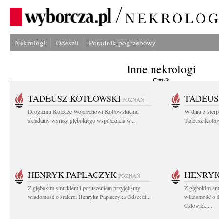
Nekrologi
Odeszli
Poradnik pogrzebowy
Inne nekrologi
TADEUSZ KOTŁOWSKI
TADEUS
POZNAŃ
Drogiemu Koledze Wojciechowi Kotłowskiemu
W dniu 3 sierp
składamy wyrazy głębokiego współczucia w...
Tadeusz Kotłow
HENRYK PAPLACZYK
HENRYK
POZNAŃ
Z głębokim smutkiem i poruszeniem przyjęliśmy
Z głębokim smu
wiadomość o śmierci Henryka Paplaczyka Odszedł...
wiadomość o ś
Człowiek,...