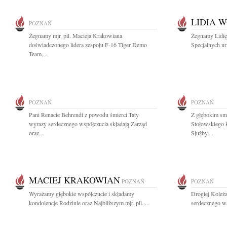
LIDIA W
POZNAŃ
Żegnamy mjr. pil. Macieja Krakowiana
Żegnamy Lidię
doświadczonego lidera zespołu F-16 Tiger Demo
Specjalnych nr
Team,...
POZNAŃ
POZNAŃ
Pani Renacie Behrendt z powodu śmierci Taty
Z głębokim sm
wyrazy serdecznego współczucia składają Zarząd
Stołowskiego 
oraz...
Służby...
MACIEJ KRAKOWIAN
POZNAŃ
POZNAŃ
Wyrażamy głębokie współczucie i składamy
Drogiej Koleża
kondolencje Rodzinie oraz Najbliższym mjr. pil....
serdecznego ws