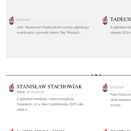
TADEUS
POZNAŃ
Adw. Mariuszowi Paplaczykowi wyrazy głębokiego
Z głębokim ża
współczucia z powodu śmierci Taty Wojciech...
sierpnia 2026 r
STANISŁAW STACHOWIAK
POZNAŃ
WIEK: 87
POZNAŃ
Panu Dariuszow
Z głębokim smutkiem i żalem przyjęliśmy
służb mundur
wiadomość, że w dniu 6 października 2025 roku
wyrazy...
zmarł w...