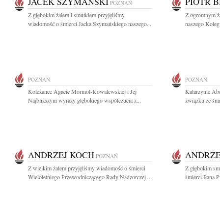
JACEK SZYMAŃSKI
PIOTR 
POZNAŃ
Z głębokim żalem i smutkiem przyjęliśmy
Z ogromnym ża
wiadomość o śmierci Jacka Szymańskiego naszego...
naszego Kolegi
POZNAŃ
POZNAŃ
Koleżance Agacie Mormol-Kowalewskiej i Jej
Katarzynie Ab
Najbliższym wyrazy głębokiego współczucia z...
związku ze śmi
ANDRZEJ KOCH
ANDRZE
POZNAŃ
Z wielkim żalem przyjęliśmy wiadomość o śmierci
Z głębokim sm
Wieloletniego Przewodniczącego Rady Nadzorczej...
śmierci Pana P