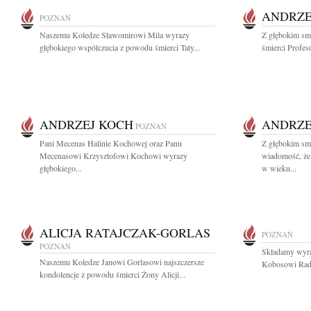
ANDRZE
POZNAŃ
Naszemu Koledze Sławomirowi Mila wyrazy
Z głębokim sm
głębokiego współczucia z powodu śmierci Taty...
śmierci Profes
ANDRZEJ KOCH
ANDRZE
POZNAŃ
Pani Mecenas Halinie Kochowej oraz Panu
Z głębokim smu
Mecenasowi Krzysztofowi Kochowi wyrazy
wiadomość, że
głębokiego...
w wieku...
ALICJA RATAJCZAK-GORLAS
POZNAŃ
POZNAŃ
Składamy wyra
Naszemu Koledze Janowi Gorlasowi najszczersze
Kobosowi Rad
kondolencje z powodu śmierci Żony Alicji...