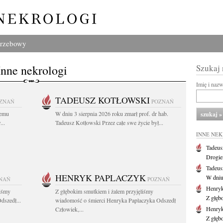
grzebowy
Inne nekrologi
Szukaj
Imię i naz
TADEUSZ KOTŁOWSKI
ZNAŃ
POZNAŃ
iemu
W dniu 3 sierpnia 2026 roku zmarł prof. dr hab.
..
Tadeusz Kotłowski Przez całe swe życie był...
INNE NE
Tadeus
Drogie
Tadeus
HENRYK PAPLACZYK
W dniu 
NAŃ
POZNAŃ
Henryk
liśmy
Z głębokim smutkiem i żalem przyjęliśmy
Z głęb
dszedł...
wiadomość o śmierci Henryka Paplaczyka Odszedł
Henryk
Człowiek,...
Z głęb