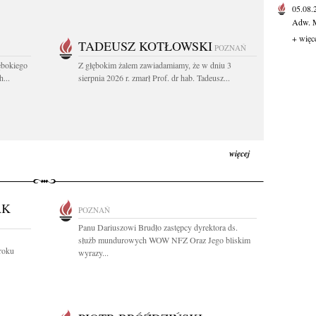
05.08
Adw. M
+ więc
TADEUSZ KOTŁOWSKI
POZNAŃ
ębokiego
Z głębokim żalem zawiadamiamy, że w dniu 3
...
sierpnia 2026 r. zmarł Prof. dr hab. Tadeusz...
więcej
AK
POZNAŃ
Panu Dariuszowi Brudło zastępcy dyrektora ds.
służb mundurowych WOW NFZ Oraz Jego bliskim
roku
wyrazy...