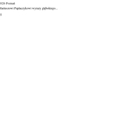
.2026
Poznań
ariuszowi Paplaczykowi wyrazy głębokiego...
ej