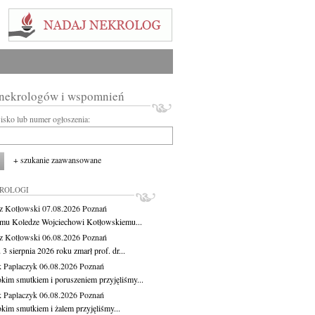
 nekrologów i wspomnień
wisko lub numer ogłoszenia:
+ szukanie zaawansowane
KROLOGI
z Kotłowski
07.08.2026
Poznań
mu Koledze Wojciechowi Kotłowskiemu...
z Kotłowski
06.08.2026
Poznań
3 sierpnia 2026 roku zmarł prof. dr...
 Paplaczyk
06.08.2026
Poznań
okim smutkiem i poruszeniem przyjęliśmy...
 Paplaczyk
06.08.2026
Poznań
okim smutkiem i żalem przyjęliśmy...