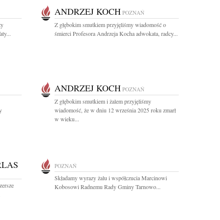
ANDRZEJ KOCH
POZNAŃ
zy
Z głębokim smutkiem przyjęliśmy wiadomość o
ty...
śmierci Profesora Andrzeja Kocha adwokata, radcy...
ANDRZEJ KOCH
POZNAŃ
Z głębokim smutkiem i żalem przyjęliśmy
y
wiadomość, że w dniu 12 września 2025 roku zmarł
w wieku...
RLAS
POZNAŃ
Składamy wyrazy żalu i współczucia Marcinowi
zersze
Kobosowi Radnemu Rady Gminy Tarnowo...
.