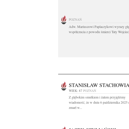
POZNAŃ
Adw. Mariuszowi Paplaczykowi wyrazy gł
współczucia z powodu śmierci Taty Wojciech
STANISŁAW STACHOWI
WIEK: 87
POZNAŃ
Z głębokim smutkiem i żalem przyjęliśmy
wiadomość, że w dniu 6 października 2025 
zmarł w...