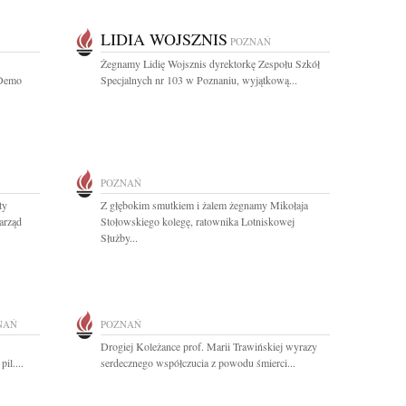
LIDIA WOJSZNIS
POZNAŃ
Żegnamy Lidię Wojsznis dyrektorkę Zespołu Szkół
 Demo
Specjalnych nr 103 w Poznaniu, wyjątkową...
POZNAŃ
ty
Z głębokim smutkiem i żalem żegnamy Mikołaja
arząd
Stołowskiego kolegę, ratownika Lotniskowej
Służby...
NAŃ
POZNAŃ
Drogiej Koleżance prof. Marii Trawińskiej wyrazy
il....
serdecznego współczucia z powodu śmierci...