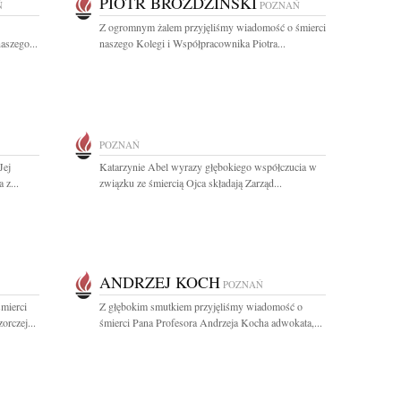
PIOTR BRÓŹDZIŃSKI
Ń
POZNAŃ
Z ogromnym żalem przyjęliśmy wiadomość o śmierci
aszego...
naszego Kolegi i Współpracownika Piotra...
POZNAŃ
Jej
Katarzynie Abel wyrazy głębokiego współczucia w
 z...
związku ze śmiercią Ojca składają Zarząd...
ANDRZEJ KOCH
POZNAŃ
mierci
Z głębokim smutkiem przyjęliśmy wiadomość o
rczej...
śmierci Pana Profesora Andrzeja Kocha adwokata,...