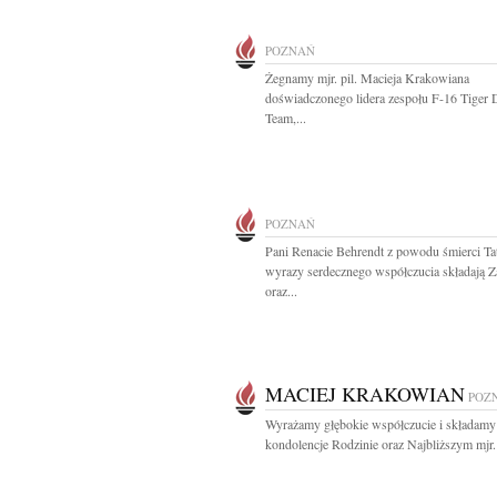
POZNAŃ
Żegnamy mjr. pil. Macieja Krakowiana
doświadczonego lidera zespołu F-16 Tiger
Team,...
POZNAŃ
Pani Renacie Behrendt z powodu śmierci Ta
wyrazy serdecznego współczucia składają Z
oraz...
MACIEJ KRAKOWIAN
POZ
Wyrażamy głębokie współczucie i składamy
kondolencje Rodzinie oraz Najbliższym mjr. p