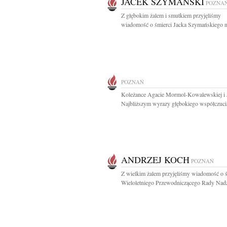
JACEK SZYMAŃSKI
POZNA
Z głębokim żalem i smutkiem przyjęliśmy
wiadomość o śmierci Jacka Szymańskiego n
POZNAŃ
Koleżance Agacie Mormol-Kowalewskiej i 
Najbliższym wyrazy głębokiego współczucia
ANDRZEJ KOCH
POZNAŃ
Z wielkim żalem przyjęliśmy wiadomość o ś
Wieloletniego Przewodniczącego Rady Nadzo