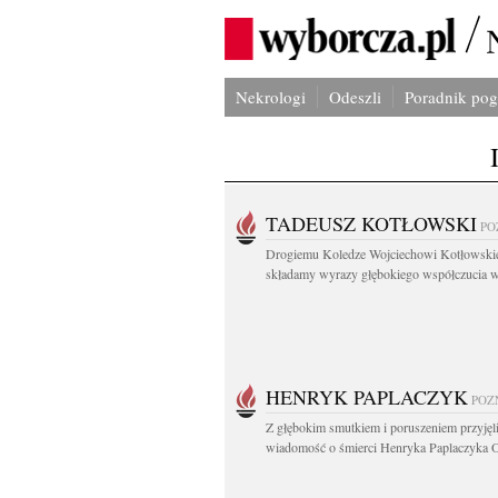
Nekrologi
Odeszli
Poradnik po
TADEUSZ KOTŁOWSKI
PO
Drogiemu Koledze Wojciechowi Kotłowsk
składamy wyrazy głębokiego współczucia w.
HENRYK PAPLACZYK
POZ
Z głębokim smutkiem i poruszeniem przyję
wiadomość o śmierci Henryka Paplaczyka O