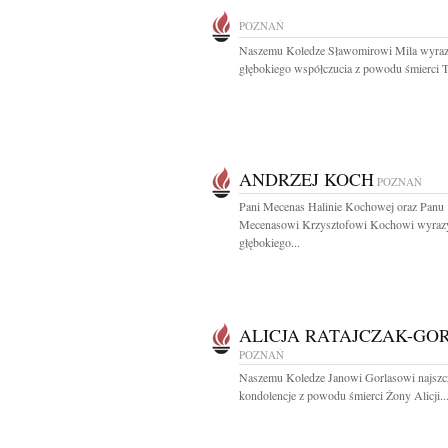
POZNAŃ
Naszemu Koledze Sławomirowi Mila wyra
głębokiego współczucia z powodu śmierci Ta
ANDRZEJ KOCH
POZNAŃ
Pani Mecenas Halinie Kochowej oraz Panu
Mecenasowi Krzysztofowi Kochowi wyraz
głębokiego...
ALICJA RATAJCZAK-GO
POZNAŃ
Naszemu Koledze Janowi Gorlasowi najszc
kondolencje z powodu śmierci Żony Alicji..