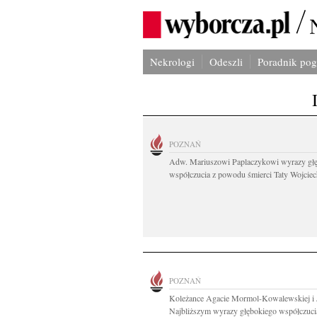
Nekrologi
Odeszli
Poradnik po
POZNAŃ
Adw. Mariuszowi Paplaczykowi wyrazy gł
współczucia z powodu śmierci Taty Wojciech
POZNAŃ
Koleżance Agacie Mormol-Kowalewskiej i 
Najbliższym wyrazy głębokiego współczucia