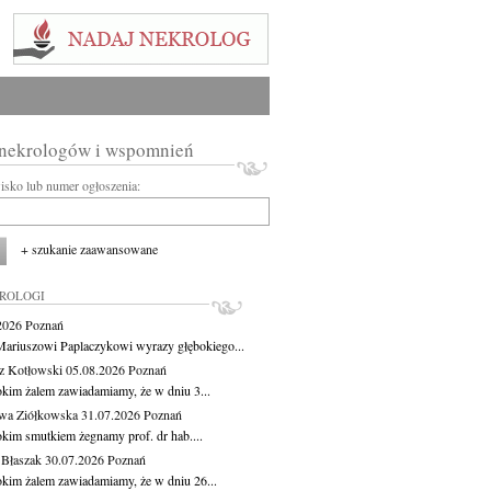
 nekrologów i wspomnień
wisko lub numer ogłoszenia:
+ szukanie zaawansowane
KROLOGI
.2026
Poznań
ariuszowi Paplaczykowi wyrazy głębokiego...
z Kotłowski
05.08.2026
Poznań
okim żalem zawiadamiamy, że w dniu 3...
wa Ziółkowska
31.07.2026
Poznań
okim smutkiem żegnamy prof. dr hab....
 Błaszak
30.07.2026
Poznań
okim żalem zawiadamiamy, że w dniu 26...