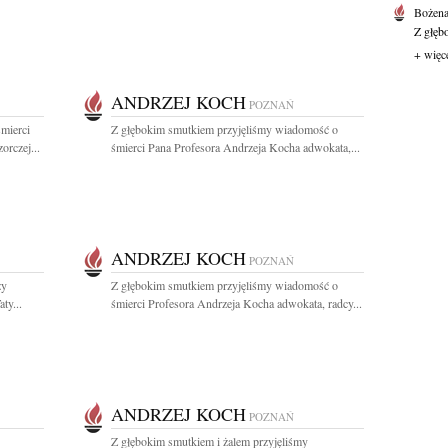
Bożen
Z głęb
+ więc
ANDRZEJ KOCH
POZNAŃ
mierci
Z głębokim smutkiem przyjęliśmy wiadomość o
rczej...
śmierci Pana Profesora Andrzeja Kocha adwokata,...
ANDRZEJ KOCH
POZNAŃ
zy
Z głębokim smutkiem przyjęliśmy wiadomość o
ty...
śmierci Profesora Andrzeja Kocha adwokata, radcy...
ANDRZEJ KOCH
POZNAŃ
Z głębokim smutkiem i żalem przyjęliśmy