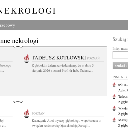
grzebowy
Inne nekrologi
Szukaj
Imię i naz
TADEUSZ KOTŁOWSKI
POZNAŃ
ębokiego
Z głębokim żalem zawiadamiamy, że w dniu 3
...
sierpnia 2026 r. zmarł Prof. dr hab. Tadeusz...
INNE NE
05.08
Adw. M
Tadeus
Z głęb
Wiesła
POZNAŃ
Z głęb
Maciej
Jej
Katarzynie Abel wyrazy głębokiego współczucia w
Z głęb
 z...
związku ze śmiercią Ojca składają Zarząd...