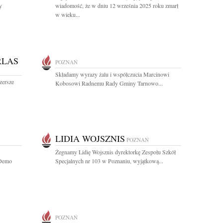
y
wiadomość, że w dniu 12 września 2025 roku zmarł
w wieku...
RLAS
POZNAŃ
Składamy wyrazy żalu i współczucia Marcinowi
zersze
Kobosowi Radnemu Rady Gminy Tarnowo...
.
LIDIA WOJSZNIS
POZNAŃ
Żegnamy Lidię Wojsznis dyrektorkę Zespołu Szkół
 Demo
Specjalnych nr 103 w Poznaniu, wyjątkową...
POZNAŃ