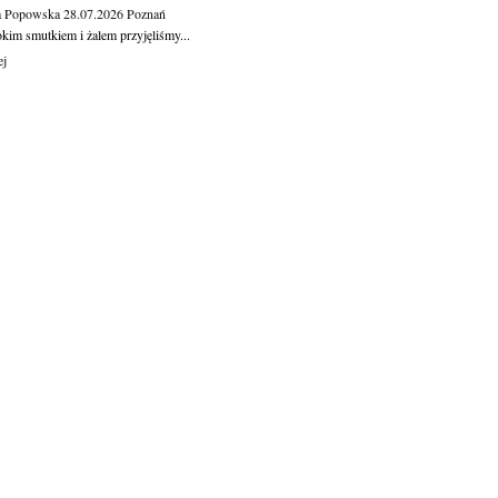
a Popowska
28.07.2026
Poznań
okim smutkiem i żalem przyjęliśmy...
ej