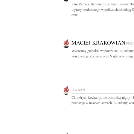
Pani Renacie Behrendt z powodu śmierci Ta
wyrazy serdecznego współczucia składają Z
oraz...
MACIEJ KRAKOWIAN
POZ
Wyrażamy głębokie współczucie i składamy
kondolencje Rodzinie oraz Najbliższym mjr. p
POZNAŃ
Ci, których kochamy, nie odchodzą nigdy - 
pozostają w naszych sercach. Składamy wyr