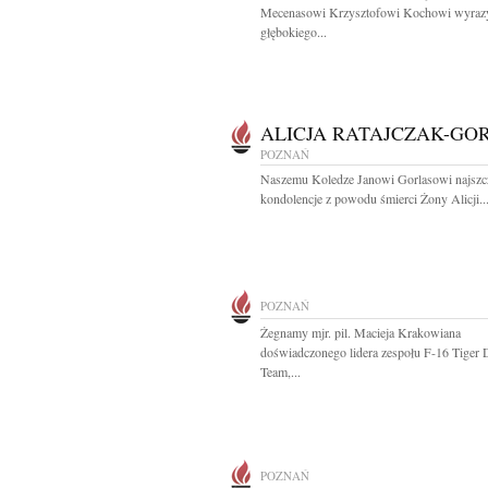
Mecenasowi Krzysztofowi Kochowi wyraz
głębokiego...
ALICJA RATAJCZAK-GO
POZNAŃ
Naszemu Koledze Janowi Gorlasowi najszc
kondolencje z powodu śmierci Żony Alicji..
POZNAŃ
Żegnamy mjr. pil. Macieja Krakowiana
doświadczonego lidera zespołu F-16 Tiger
Team,...
POZNAŃ