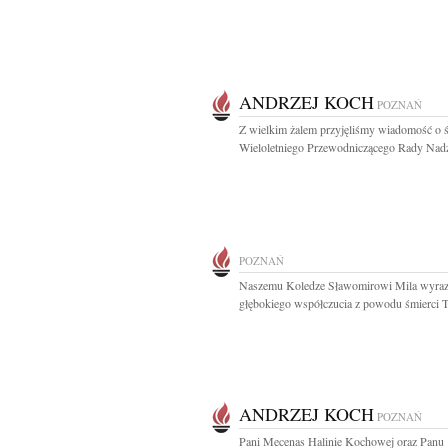
ANDRZEJ KOCH
POZNAŃ
Z wielkim żalem przyjęliśmy wiadomość o ś
Wieloletniego Przewodniczącego Rady Nadzo
POZNAŃ
Naszemu Koledze Sławomirowi Mila wyra
głębokiego współczucia z powodu śmierci Ta
ANDRZEJ KOCH
POZNAŃ
Pani Mecenas Halinie Kochowej oraz Panu