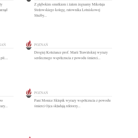
ty
Z głębokim smutkiem i żalem żegnamy Mikołaja
arząd
Stołowskiego kolegę, ratownika Lotniskowej
Służby...
NAŃ
POZNAŃ
Drogiej Koleżance prof. Marii Trawińskiej wyrazy
il....
serdecznego współczucia z powodu śmierci...
POZNAŃ
bo
Pani Monice Sklepik wyrazy współczucia z powodu
azy...
śmierci Ojca składają rektorzy...