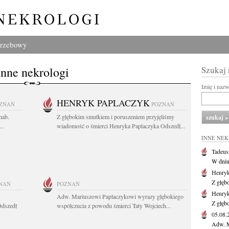
grzebowy
Inne nekrologi
Szukaj
Imię i naz
HENRYK PAPLACZYK
ZNAŃ
POZNAŃ
hab.
Z głębokim smutkiem i poruszeniem przyjęliśmy
..
wiadomość o śmierci Henryka Paplaczyka Odszedł...
INNE NE
Tadeus
W dniu 
Henryk
Z głęb
NAŃ
POZNAŃ
Henryk
Adw. Mariuszowi Paplaczykowi wyrazy głębokiego
Z głęb
Odszedł
współczucia z powodu śmierci Taty Wojciech...
05.08
Adw. M