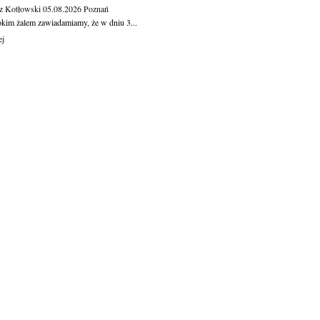
z Kotłowski
05.08.2026
Poznań
okim żalem zawiadamiamy, że w dniu 3...
ej