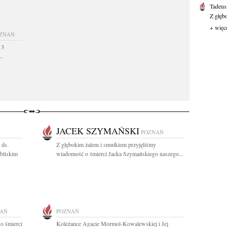
Tadeus
Z głęb
+ więc
ZNAŃ
 3
..
JACEK SZYMAŃSKI
POZNAŃ
 ds.
Z głębokim żalem i smutkiem przyjęliśmy
bliskim
wiadomość o śmierci Jacka Szymańskiego naszego...
AŃ
POZNAŃ
o śmierci
Koleżance Agacie Mormol-Kowalewskiej i Jej