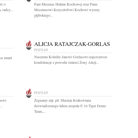
ść o
Pani Mecenas Halinie Kochowej oraz Panu
 radcy...
Mecenasowi Krzysztofowi Kochowi wyrazy
głębokiego...
ALICJA RATAJCZAK-GORLAS
POZNAŃ
Naszemu Koledze Janowi Gorlasowi najszczersze
ku zmarł
kondolencje z powodu śmierci Żony Alicji...
POZNAŃ
nowi
Żegnamy mjr. pil. Macieja Krakowiana
..
doświadczonego lidera zespołu F-16 Tiger Demo
Team,...