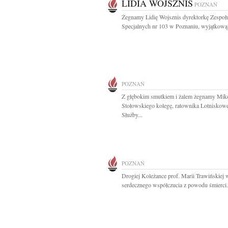
LIDIA WOJSZNIS
POZNAŃ
Żegnamy Lidię Wojsznis dyrektorkę Zespoł
Specjalnych nr 103 w Poznaniu, wyjątkową.
POZNAŃ
Z głębokim smutkiem i żalem żegnamy Miko
Stołowskiego kolegę, ratownika Lotniskowe
Służby...
POZNAŃ
Drogiej Koleżance prof. Marii Trawińskiej
serdecznego współczucia z powodu śmierci.