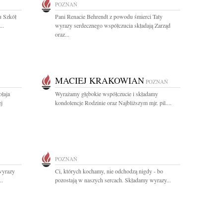
POZNAŃ
u Szkół
Pani Renacie Behrendt z powodu śmierci Taty
..
wyrazy serdecznego współczucia składają Zarząd
oraz...
MACIEJ KRAKOWIAN
POZNAŃ
łaja
Wyrażamy głębokie współczucie i składamy
j
kondolencje Rodzinie oraz Najbliższym mjr. pil....
POZNAŃ
 wyrazy
Ci, których kochamy, nie odchodzą nigdy - bo
..
pozostają w naszych sercach. Składamy wyrazy...