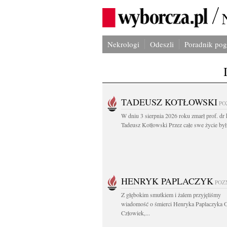
Nekrologi
Odeszli
Poradnik po
TADEUSZ KOTŁOWSKI
PO
W dniu 3 sierpnia 2026 roku zmarł prof. dr 
Tadeusz Kotłowski Przez całe swe życie był.
HENRYK PAPLACZYK
POZ
Z głębokim smutkiem i żalem przyjęliśmy
wiadomość o śmierci Henryka Paplaczyka 
Człowiek,...