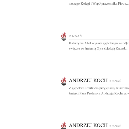
naszego Kolegi i Współpracownika Piotra...
POZNAŃ
Katarzynie Abel wyrazy głębokiego współc
związku ze śmiercią Ojca składają Zarząd...
ANDRZEJ KOCH
POZNAŃ
Z głębokim smutkiem przyjęliśmy wiadomo
śmierci Pana Profesora Andrzeja Kocha adw
ANDRZEJ KOCH
POZNAŃ