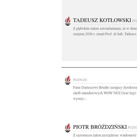
TADEUSZ KOTŁOWSKI
PO
Z głębokim żalem zawiadamiamy, że w dniu
sierpnia 2026 r. zmarł Prof. dr hab. Tadeusz.
POZNAŃ
Panu Dariuszowi Brudło zastępcy dyrektora
służb mundurowych WOW NFZ Oraz Jego 
wyrazy...
PIOTR BRÓŹDZIŃSKI
POZN
Z ogromnym żalem przyjęliśmy wiadomość 