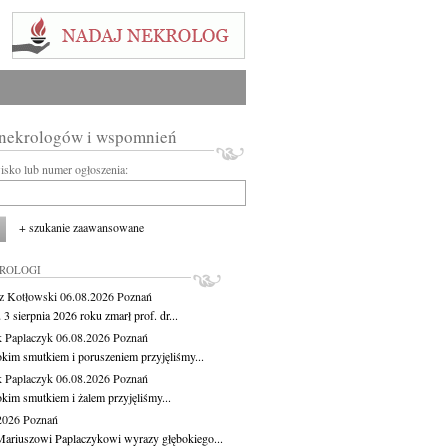
 nekrologów i wspomnień
wisko lub numer ogłoszenia:
+ szukanie zaawansowane
KROLOGI
z Kotłowski
06.08.2026
Poznań
3 sierpnia 2026 roku zmarł prof. dr...
 Paplaczyk
06.08.2026
Poznań
okim smutkiem i poruszeniem przyjęliśmy...
 Paplaczyk
06.08.2026
Poznań
okim smutkiem i żalem przyjęliśmy...
.2026
Poznań
ariuszowi Paplaczykowi wyrazy głębokiego...