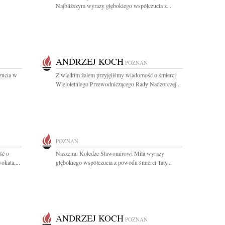
Najbliższym wyrazy głębokiego współczucia z...
ANDRZEJ KOCH
POZNAŃ
zucia w
Z wielkim żalem przyjęliśmy wiadomość o śmierci
Wieloletniego Przewodniczącego Rady Nadzorczej...
POZNAŃ
ść o
Naszemu Koledze Sławomirowi Mila wyrazy
okata,...
głębokiego współczucia z powodu śmierci Taty...
ANDRZEJ KOCH
POZNAŃ