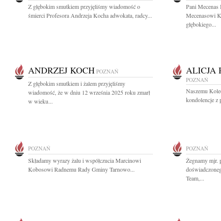
Z głębokim smutkiem przyjęliśmy wiadomość o
Pani Mecenas 
śmierci Profesora Andrzeja Kocha adwokata, radcy...
Mecenasowi K
głębokiego...
ANDRZEJ KOCH
ALICJA
POZNAŃ
POZNAŃ
Z głębokim smutkiem i żalem przyjęliśmy
Naszemu Koled
wiadomość, że w dniu 12 września 2025 roku zmarł
kondolencje z 
w wieku...
POZNAŃ
POZNAŃ
Składamy wyrazy żalu i współczucia Marcinowi
Żegnamy mjr. 
Kobosowi Radnemu Rady Gminy Tarnowo...
doświadczoneg
Team,...