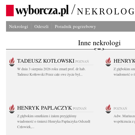
Nekrologi
Odeszli
Poradnik pogrzebowy
Inne nekrologi
TADEUSZ KOTŁOWSKI
HENRYK
POZNAŃ
W dniu 3 sierpnia 2026 roku zmarł prof. dr hab.
Z głębokim sm
Tadeusz Kotłowski Przez całe swe życie był...
wiadomość o ś
HENRYK PAPLACZYK
POZNAŃ
POZNAŃ
Z głębokim smutkiem i żalem przyjęliśmy
Adw. Mariuszo
wiadomość o śmierci Henryka Paplaczyka Odszedł
współczucia z 
Człowiek,...