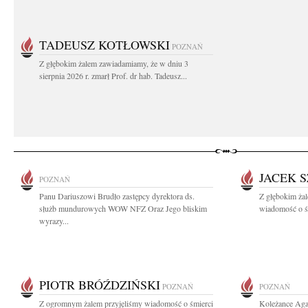
TADEUSZ KOTŁOWSKI
POZNAŃ
Z głębokim żalem zawiadamiamy, że w dniu 3
sierpnia 2026 r. zmarł Prof. dr hab. Tadeusz...
JACEK 
POZNAŃ
Panu Dariuszowi Brudło zastępcy dyrektora ds.
Z głębokim żal
służb mundurowych WOW NFZ Oraz Jego bliskim
wiadomość o ś
wyrazy...
PIOTR BRÓŹDZIŃSKI
POZNAŃ
POZNAŃ
Z ogromnym żalem przyjęliśmy wiadomość o śmierci
Koleżance Aga