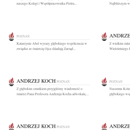
naszego Kolegi i Współpracownika Piotra...
Najbliższym wy
ANDRZE
POZNAŃ
Katarzynie Abel wyrazy głębokiego współczucia w
Z wielkim żal
związku ze śmiercią Ojca składają Zarząd...
Wieloletniego
ANDRZEJ KOCH
POZNAŃ
POZNAŃ
Z głębokim smutkiem przyjęliśmy wiadomość o
Naszemu Kole
śmierci Pana Profesora Andrzeja Kocha adwokata,...
głębokiego wsp
ANDRZEJ KOCH
ANDRZE
POZNAŃ