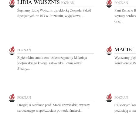
LIDIA WOJSZNIS
POZNAŃ
POZNAŃ
Żegnamy Lidię Wojsznis dyrektorkę Zespołu Szkół
Pani Renacie B
Specjalnych nr 103 w Poznaniu, wyjątkową...
wyrazy serdecz
oraz...
MACIEJ
POZNAŃ
Z głębokim smutkiem i żalem żegnamy Mikołaja
Wyrażamy głęb
Stołowskiego kolegę, ratownika Lotniskowej
kondolencje Rod
Służby...
POZNAŃ
POZNAŃ
Drogiej Koleżance prof. Marii Trawińskiej wyrazy
Ci, których ko
serdecznego współczucia z powodu śmierci...
pozostają w na