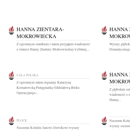
HANNA ZIENTARA-
HANNA 
MOKROWIECKA
MOKRO
Z ogromnym smutkiem i żalem przyjąłem wiadomość
Wyrazy głęboki
o śmierci Hanny Zientary-Mokrowieckiej wybitnej,...
Dramatycznego
HANNA 
CAŁA POLSKA
MOKRO
Z ogromnym żalem żegnamy Katarzynę
Kornatowską Pielęgniarkę Oddziałową Bloku
Z głębokim smu
Operacyjnego...
wiadomość o śm
Hanny...
PŁOCK
Naszemu Kole
wyrazy szczere
Naszemu Koledze Janowi Józwikowi wyrazy