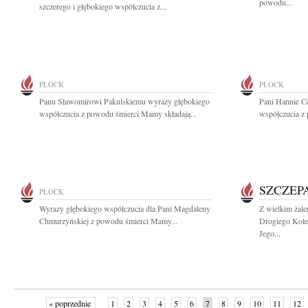
powodu...
szczerego i głębokiego współczucia z...
PŁOCK
PŁOCK
Panu Sławomirowi Pakulskiemu wyrazy głębokiego
Pani Hannie C
współczucia z powodu śmierci Mamy składają...
współczucia z 
SZCZEP
PŁOCK
Wyrazy głębokiego współczucia dla Pani Magdaleny
Z wielkim żal
Chmurzyńskiej z powodu śmierci Mamy...
Drogiego Kole
Jego...
« poprzednie
1
2
3
4
5
6
7
8
9
10
11
12