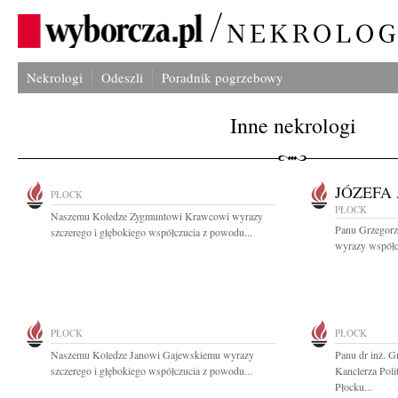
Nekrologi
Odeszli
Poradnik pogrzebowy
Inne nekrologi
JÓZEFA
PŁOCK
PŁOCK
Naszemu Koledze Zygmuntowi Krawcowi wyrazy
Panu Grzegorz
szczerego i głębokiego współczucia z powodu...
wyrazy współcz
PŁOCK
PŁOCK
Naszemu Koledze Janowi Gajewskiemu wyrazy
Panu dr inż. 
szczerego i głębokiego współczucia z powodu...
Kanclerza Poli
Płocku...