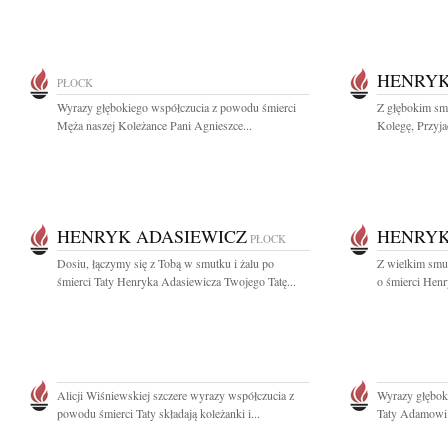
HENRYK
PŁOCK
Wyrazy głębokiego współczucia z powodu śmierci
Z głębokim sm
Męża naszej Koleżance Pani Agnieszce...
Kolegę, Przyja
HENRYK ADASIEWICZ
HENRYK
PŁOCK
Dosiu, łączymy się z Tobą w smutku i żalu po
Z wielkim smu
śmierci Taty Henryka Adasiewicza Twojego Tatę...
o śmierci Henr
Alicji Wiśniewskiej szczere wyrazy współczucia z
Wyrazy głębok
powodu śmierci Taty składają koleżanki i...
Taty Adamowi 