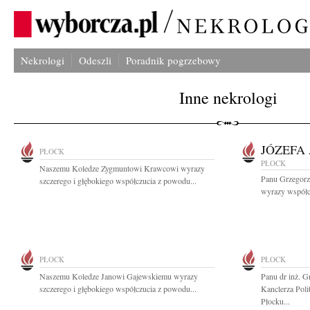
Nekrologi
Odeszli
Poradnik pogrzebowy
Inne nekrologi
JÓZEFA
PŁOCK
PŁOCK
Naszemu Koledze Zygmuntowi Krawcowi wyrazy
Panu Grzegorz
szczerego i głębokiego współczucia z powodu...
wyrazy współcz
PŁOCK
PŁOCK
Naszemu Koledze Janowi Gajewskiemu wyrazy
Panu dr inż. 
szczerego i głębokiego współczucia z powodu...
Kanclerza Poli
Płocku...