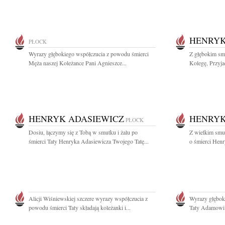
HENRYK
PŁOCK
Wyrazy głębokiego współczucia z powodu śmierci
Z głębokim sm
Męża naszej Koleżance Pani Agnieszce...
Kolegę, Przyja
HENRYK ADASIEWICZ
HENRYK
PŁOCK
Dosiu, łączymy się z Tobą w smutku i żalu po
Z wielkim smu
śmierci Taty Henryka Adasiewicza Twojego Tatę...
o śmierci Henr
Alicji Wiśniewskiej szczere wyrazy współczucia z
Wyrazy głębok
powodu śmierci Taty składają koleżanki i...
Taty Adamowi 