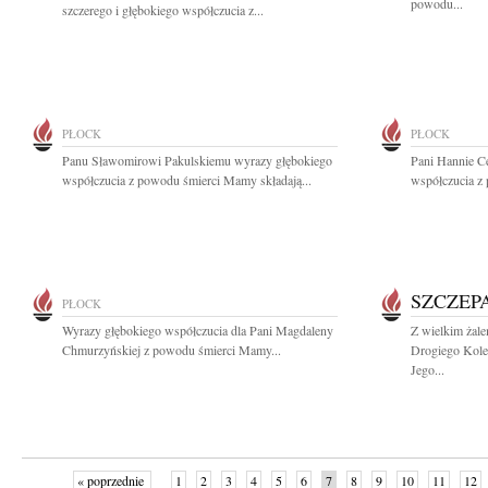
powodu...
szczerego i głębokiego współczucia z...
PŁOCK
PŁOCK
Panu Sławomirowi Pakulskiemu wyrazy głębokiego
Pani Hannie C
współczucia z powodu śmierci Mamy składają...
współczucia z 
SZCZEP
PŁOCK
Wyrazy głębokiego współczucia dla Pani Magdaleny
Z wielkim żal
Chmurzyńskiej z powodu śmierci Mamy...
Drogiego Kole
Jego...
« poprzednie
1
2
3
4
5
6
7
8
9
10
11
12