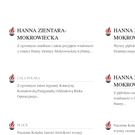
HANNA ZIENTARA-
HANNA 
MOKROWIECKA
MOKRO
Z ogromnym smutkiem i żalem przyjąłem wiadomość
Wyrazy głęboki
o śmierci Hanny Zientary-Mokrowieckiej wybitnej,...
Dramatycznego
HANNA 
CAŁA POLSKA
MOKRO
Z ogromnym żalem żegnamy Katarzynę
Kornatowską Pielęgniarkę Oddziałową Bloku
Z głębokim smu
Operacyjnego...
wiadomość o śm
Hanny...
PŁOCK
Naszemu Kole
wyrazy szczere
Naszemu Koledze Janowi Józwikowi wyrazy