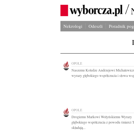
Nekrologi
Odeszli
Poradnik po
OPOLE
Naszemu Koledze Andrzejowi Michalewic
wyrazy głębokiego współczucia i słowa wspa
OPOLE
Drogiemu Markowi Wołyńskiemu Wyrazy
głębokiego współczucia z powodu śmierci T
składają...