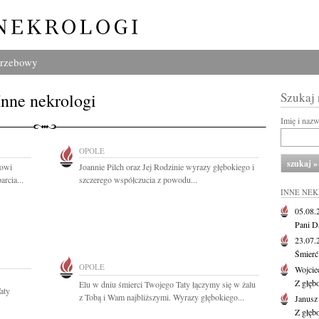
grzebowy
Inne nekrologi
Szukaj
Imię i naz
OPOLE
zowi
Joannie Pilch oraz Jej Rodzinie wyrazy głębokiego i
rcia...
szczerego współczucia z powodu...
INNE NE
05.08
Pani D
23.07
Śmierć 
OPOLE
Wojcie
Z głęb
Elu w dniu śmierci Twojego Taty łączymy się w żalu
aty
z Tobą i Wam najbliższymi. Wyrazy głębokiego...
Janus
Z głęb