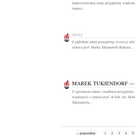
niepowetowanej straty przyjęliśmy wiadom
śmierci...
OPOLE
Z głębokim żalem przyjęliśmy wszyscy info
śmierci prof. Marka Tukiendorfa Rektora...
MAREK TUKIENDORF
OP
Z ogromnym żalem i smutkiem przyjęliśmy
wiadomość o śmierci prof. dr hab. inż. Mar
Tukiendorfa...
« poprzednie
1
2
3
4
5