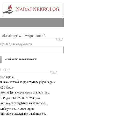
 nekrologów i wspomnień
wisko lub numer ogłoszenia:
+ szukanie zaawansowane
KROLOGI
.2026
Opole
anucie Juszczak-Puppel wyrazy głębokiego...
.2026
Opole
zawsze jest niespodziewana, nigdy nie...
ch Pogorzelski
23.07.2026
Opole
okim żalem przyjęliśmy wiadomość o...
z Maksym
16.07.2026
Opole
okim żalem przyjęliśmy wiadomość o...