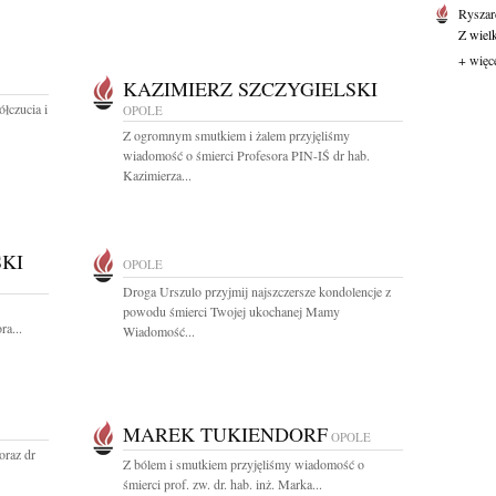
Ryszar
Z wiel
+ więc
KAZIMIERZ SZCZYGIELSKI
łczucia i
OPOLE
Z ogromnym smutkiem i żalem przyjęliśmy
wiadomość o śmierci Profesora PIN-IŚ dr hab.
Kazimierza...
SKI
OPOLE
Droga Urszulo przyjmij najszczersze kondolencje z
powodu śmierci Twojej ukochanej Mamy
ra...
Wiadomość...
MAREK TUKIENDORF
OPOLE
oraz dr
Z bólem i smutkiem przyjęliśmy wiadomość o
śmierci prof. zw. dr. hab. inż. Marka...