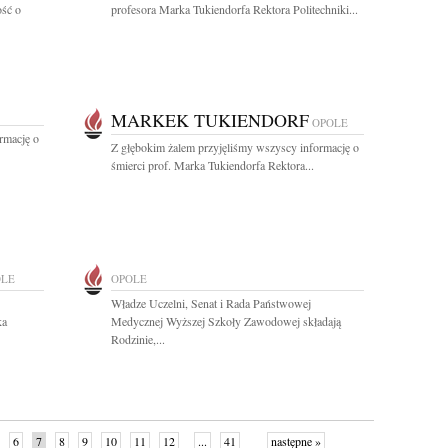
ość o
profesora Marka Tukiendorfa Rektora Politechniki...
MARKEK TUKIENDORF
OPOLE
rmację o
Z głębokim żalem przyjęliśmy wszyscy informację o
śmierci prof. Marka Tukiendorfa Rektora...
OLE
OPOLE
Władze Uczelni, Senat i Rada Państwowej
ka
Medycznej Wyższej Szkoły Zawodowej składają
Rodzinie,...
6
7
8
9
10
11
12
...
41
następne »