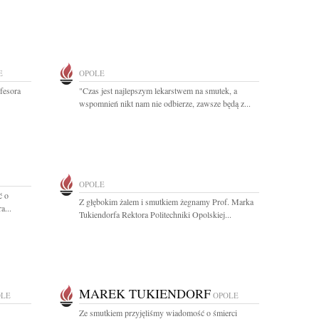
E
OPOLE
fesora
"Czas jest najlepszym lekarstwem na smutek, a
wspomnień nikt nam nie odbierze, zawsze będą z...
OPOLE
ć o
Z głębokim żalem i smutkiem żegnamy Prof. Marka
a...
Tukiendorfa Rektora Politechniki Opolskiej...
MAREK TUKIENDORF
OLE
OPOLE
Ze smutkiem przyjęliśmy wiadomość o śmierci