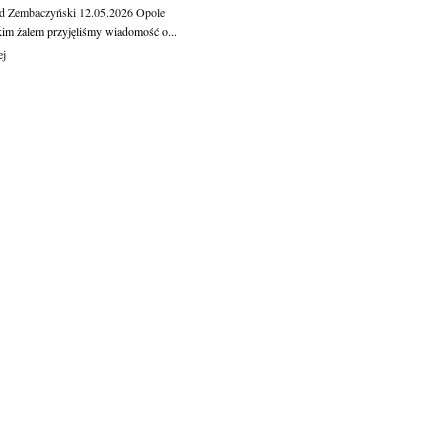
d Zembaczyński
12.05.2026
Opole
kim żalem przyjęliśmy wiadomość o...
ej